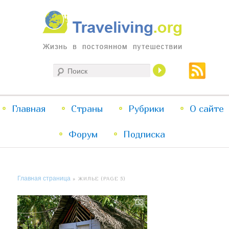
Жизнь в постоянном путешествии
Поиск
Traveliving
Главное
Главная
Страны
Перейти
Перейти
Рубрики
О сайте
меню
Форум
к
к
Подписка
основному
дополнительному
Главная страница
» ЖИЛЬЕ (PAGE 5)
содержимому
содержимому