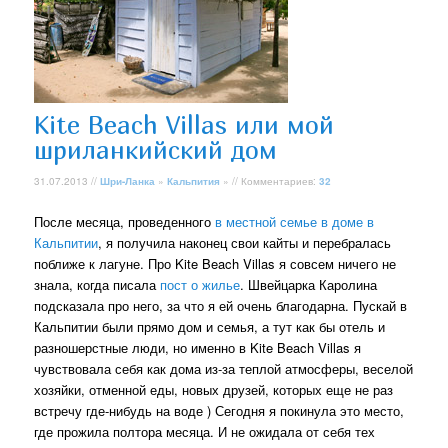
Kite Beach Villas или мой
шриланкийский дом
31.07.2013 //
Шри-Ланка
»
Кальпития
» // Комментариев:
32
После месяца, проведенного
в местной семье в доме в
Кальпитии
, я получила наконец свои кайты и перебралась
поближе к лагуне. Про Kite Beach Villas я совсем ничего не
знала, когда писала
пост о жилье
. Швейцарка Каролина
подсказала про него, за что я ей очень благодарна. Пускай в
Кальпитии были прямо дом и семья, а тут как бы отель и
разношерстные люди, но именно в Kite Beach Villas я
чувствовала себя как дома из-за теплой атмосферы, веселой
хозяйки, отменной еды, новых друзей, которых еще не раз
встречу где-нибудь на воде ) Сегодня я покинула это место,
где прожила полтора месяца. И не ожидала от себя тех