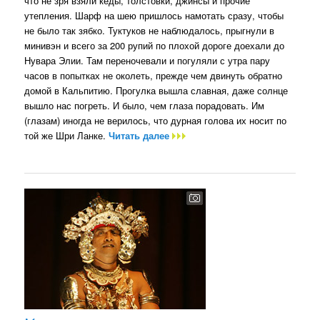
что не зря взяли кеды, толстовки, джинсы и прочие
утепления. Шарф на шею пришлось намотать сразу, чтобы
не было так зябко. Туктуков не наблюдалось, прыгнули в
минивэн и всего за 200 рупий по плохой дороге доехали до
Нувара Элии. Там переночевали и погуляли с утра пару
часов в попытках не околеть, прежде чем двинуть обратно
домой в Кальпитию. Прогулка вышла славная, даже солнце
вышло нас погреть. И было, чем глаза порадовать. Им
(глазам) иногда не верилось, что дурная голова их носит по
той же Шри Ланке.
Читать далее