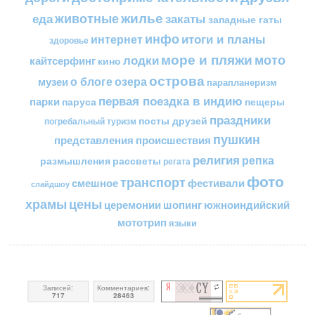
жилье
еда
животные
закаты
западные гаты
инфо
итоги и планы
интернет
здоровье
море и пляжи
мото
лодки
кайтсерфинг
кино
острова
о блоге
озера
музеи
парапланеризм
первая поездка в индию
парки
пещеры
паруса
праздники
посты друзей
погребальный туризм
пушкин
представления
происшествия
религия
репка
размышления
рассветы
регата
фото
транспорт
смешное
фестивали
слайдшоу
цены
храмы
церемонии
шопинг
южноиндийский
мототрип
языки
Записей:
Комментариев:
717
28463