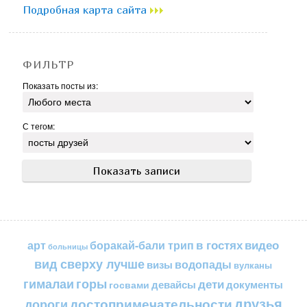
Подробная карта сайта
ФИЛЬТР
Показать посты из:
С тегом:
в гостях
видео
арт
боракай-бали трип
больницы
вид сверху лучше
водопады
визы
вулканы
горы
гималаи
дети
документы
госвами
девайсы
друзья
достопримечательности
дороги