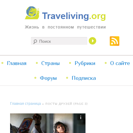
Жизнь в постоянном путешествии
Поиск
Traveliving
Главное
Главная
Страны
Перейти
Перейти
Рубрики
О сайте
меню
Форум
к
к
Подписка
основному
дополнительному
Главная страница
» ПОСТЫ ДРУЗЕЙ (PAGE 3)
содержимому
содержимому