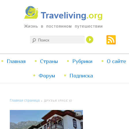
Жизнь в постоянном путешествии
Поиск
Traveliving
Главное
Главная
Страны
Перейти
Перейти
Рубрики
О сайте
меню
Форум
к
к
Подписка
основному
дополнительному
Главная страница
» ДРУЗЬЯ (PAGE 4)
содержимому
содержимому