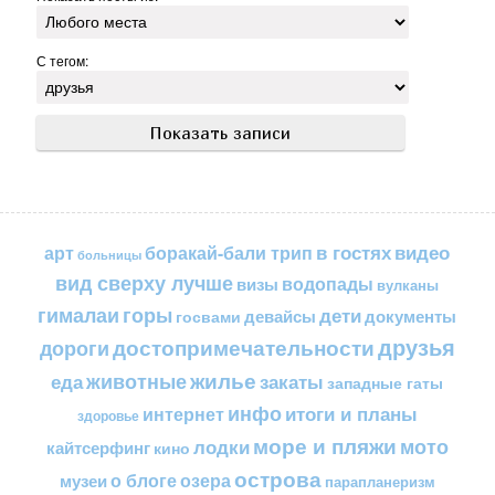
С тегом:
в гостях
видео
арт
боракай-бали трип
больницы
вид сверху лучше
водопады
визы
вулканы
горы
гималаи
дети
документы
госвами
девайсы
друзья
достопримечательности
дороги
жилье
еда
животные
закаты
западные гаты
инфо
итоги и планы
интернет
здоровье
море и пляжи
мото
лодки
кайтсерфинг
кино
острова
о блоге
озера
музеи
парапланеризм