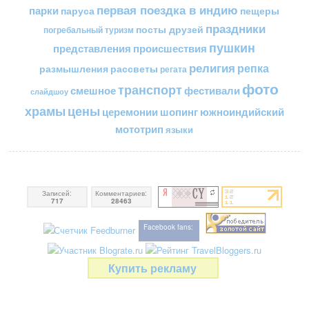
первая поездка в индию
парки
пещеры
паруса
праздники
посты друзей
погребальный туризм
пушкин
представления
происшествия
религия
репка
размышления
рассветы
регата
фото
транспорт
смешное
фестивали
слайдшоу
цены
храмы
церемонии
шопинг
южноиндийский
мототрип
языки
Записей:
Комментариев:
717
28463
Facebook fans:
Купить рекламу