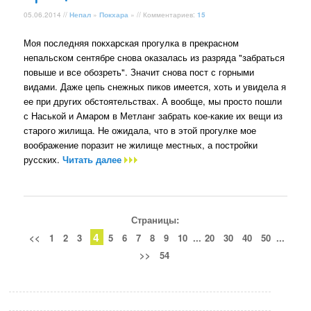
05.06.2014 //
Непал
»
Покхара
» // Комментариев:
15
Моя последняя покхарская прогулка в прекрасном
непальском сентябре снова оказалась из разряда "забраться
повыше и все обозреть". Значит снова пост с горными
видами. Даже цепь снежных пиков имеется, хоть и увидела я
ее при других обстоятельствах. А вообще, мы просто пошли
с Наськой и Амаром в Метланг забрать кое-какие их вещи из
старого жилища. Не ожидала, что в этой прогулке мое
воображение поразит не жилище местных, а постройки
русских.
Читать далее
Страницы:
4
<<
1
2
3
5
6
7
8
9
10
...
20
30
40
50
...
>>
54