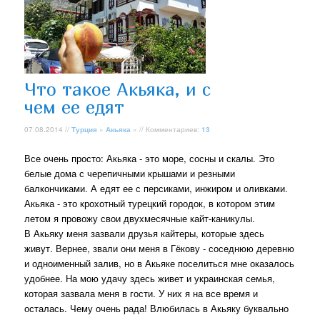
Что такое Акьяка, и с
чем ее едят
07.08.2014 //
Турция
»
Акьяка
» // Комментариев:
13
Все очень просто: Акьяка - это море, сосны и скалы. Это
белые дома с черепичными крышами и резными
балкончиками. А едят ее с персиками, инжиром и оливками.
Акьяка - это крохотный турецкий городок, в котором этим
летом я провожу свои двухмесячные кайт-каникулы.
В Акьяку меня зазвали друзья кайтеры, которые здесь
живут. Вернее, звали они меня в Гёкову - соседнюю деревню
и одноименный залив, но в Акьяке поселиться мне оказалось
удобнее. На мою удачу здесь живет и украинская семья,
которая зазвала меня в гости. У них я на все время и
осталась. Чему очень рада! Влюбилась в Акьяку буквально