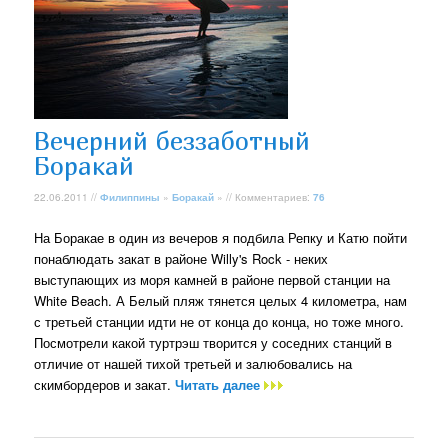
Вечерний беззаботный
Боракай
22.06.2011 //
Филиппины
»
Боракай
» // Комментариев:
76
На Боракае в один из вечеров я подбила Репку и Катю пойти
понаблюдать закат в районе Willy's Rock - неких
выступающих из моря камней в районе первой станции на
White Beach. А Белый пляж тянется целых 4 километра, нам
с третьей станции идти не от конца до конца, но тоже много.
Посмотрели какой туртрэш творится у соседних станций в
отличие от нашей тихой третьей и залюбовались на
скимбордеров и закат.
Читать далее