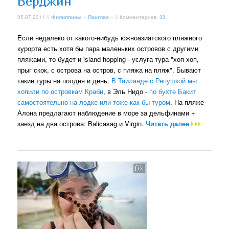
Вёрджин
05.07.2011 //
Филиппины
»
Панглао
» // Комментариев:
33
Если недалеко от какого-нибудь южноазиатского пляжного
курорта есть хотя бы пара маленьких островов с другими
пляжами, то будет и island hopping - услуга тура "хоп-хоп,
прыг скок, с острова на остров, с пляжа на пляж". Бывают
такие туры на полдня и день.
В Таиланде с Репушкой мы
хопили по островкам Краби
, в Эль Нидо -
по бухте Бакит
самостоятельно на лодке или тоже как бы туром
. На пляже
Алона предлагают наблюдение в море за дельфинами +
заезд на два острова: Balicasag и Virgin.
Читать далее