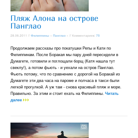
Пляж Алона на острове
Панглао
28.06.2011 //
Филиппины
»
Панглао
» // Комментариев:
75
Продолжаем рассказы про покатушки Репы и Кати по
Филиппинам. После Боракая мы пару дней пересидели в
Думагете, готовили и поглощали борщ (Катя нашла тут
свеклу!), а потом фьють - и уехали на остров Панглао.
Фьють потому, что по сравнению с дорогой на Боракай из
Думагете эти два часа на пароме и полчаса в такси были
легкой прогулкой. А уж там - снова красивый пляж и море.
Правильно. За этим и стоит ехать на Филиппины.
Читать
далее