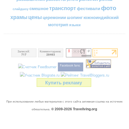
фото
транспорт
смешное
фестивали
слайдшоу
цены
храмы
церемонии
шопинг
южноиндийский
мототрип
языки
Записей:
Комментариев:
717
28463
Facebook fans:
Купить рекламу
При использовании любых материалов с этого сайта активная ссылка на источник
© 2009-2026
Traveliving
.org
обязательна.