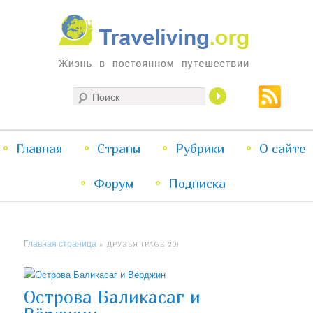
Жизнь в постоянном путешествии
Поиск
Traveliving
Главное
Главная
Страны
Перейти
Перейти
Рубрики
О сайте
меню
Форум
к
к
Подписка
основному
дополнительному
Главная страница
» ДРУЗЬЯ (PAGE 20)
содержимому
содержимому
Острова Баликасаг и