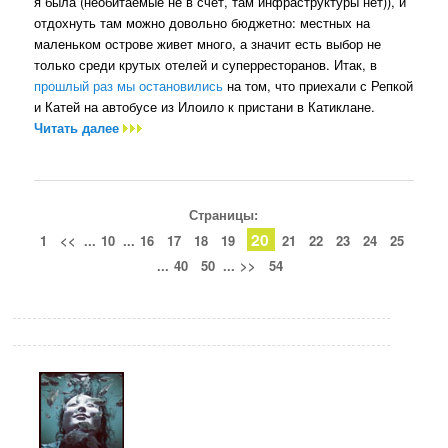
я была (необитаемые не в счет, там инфраструктуры нет)), и
отдохнуть там можно довольно бюджетно: местных на
маленьком острове живет много, а значит есть выбор не
только среди крутых отелей и суперресторанов. Итак, в
прошлый раз мы остановились
на том, что приехали с Репкой
и Катей на автобусе из Илоило к пристани в Катиклане.
Читать далее
Страницы:
20
1
<<
...
10
...
16
17
18
19
21
22
23
24
25
...
40
50
...
>>
54