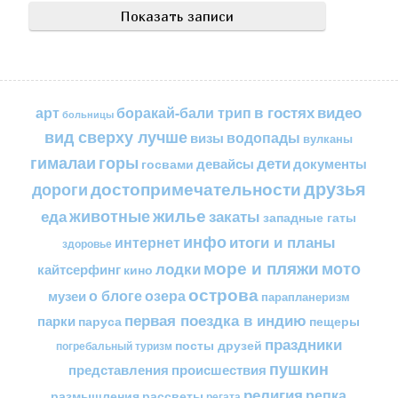
в гостях
видео
арт
боракай-бали трип
больницы
вид сверху лучше
водопады
визы
вулканы
горы
гималаи
дети
документы
госвами
девайсы
друзья
достопримечательности
дороги
жилье
еда
животные
закаты
западные гаты
инфо
итоги и планы
интернет
здоровье
море и пляжи
мото
лодки
кайтсерфинг
кино
острова
о блоге
озера
музеи
парапланеризм
первая поездка в индию
парки
пещеры
паруса
праздники
посты друзей
погребальный туризм
пушкин
представления
происшествия
религия
репка
размышления
рассветы
регата