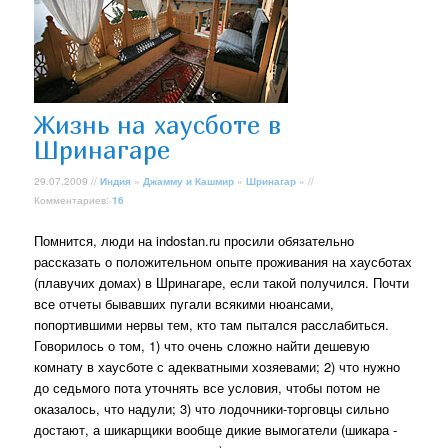
Жизнь на хаусботе в
Шринагаре
29.07.2009 //
Индия
»
Джамму и Кашмир
»
Шринагар
» //
Комментариев:
16
Помнится, люди на indostan.ru просили обязательно
рассказать о положительном опыте проживания на хаусботах
(плавучих домах) в Шринагаре, если такой получился. Почти
все отчеты бывaвших пугали всякими нюансами,
попортившими нервы тем, кто там пытался расслабиться.
Говорилось о том, 1) что очень сложно найти дешевую
комнату в хаусботе с адекватными хозяевами; 2) что нужно
до седьмого пота уточнять все условия, чтобы потом не
оказалось, что надули; 3) что лодочники-торговцы сильно
достают, а шикарщики вообще дикие вымогатели (шикара -