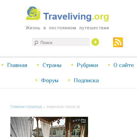
Жизнь в постоянном путешествии
Поиск
Traveliving
Главное
Главная
Страны
Перейти
Перейти
Рубрики
О сайте
меню
Форум
к
к
Подписка
основному
дополнительному
Главная страница
» ГИМАЛАИ (PAGE 9)
содержимому
содержимому