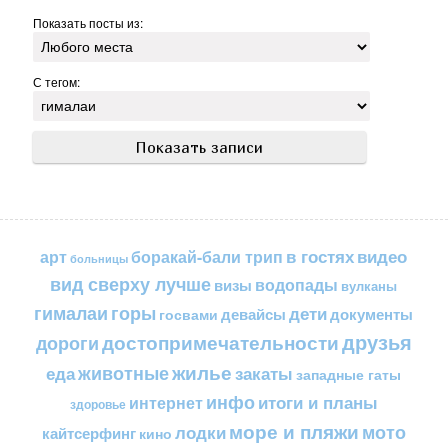
Показать посты из:
С тегом:
в гостях
видео
арт
боракай-бали трип
больницы
вид сверху лучше
водопады
визы
вулканы
горы
гималаи
дети
документы
госвами
девайсы
друзья
достопримечательности
дороги
жилье
еда
животные
закаты
западные гаты
инфо
итоги и планы
интернет
здоровье
море и пляжи
мото
лодки
кайтсерфинг
кино