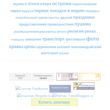
острова
о блоге
озера
музеи
парапланеризм
первая поездка в индию
парки
пещеры
паруса
праздники
посты друзей
погребальный туризм
пушкин
представления
происшествия
религия
репка
размышления
рассветы
регата
фото
транспорт
смешное
фестивали
слайдшоу
цены
храмы
церемонии
шопинг
южноиндийский
мототрип
языки
Записей:
Комментариев:
717
28463
Facebook fans:
Купить рекламу