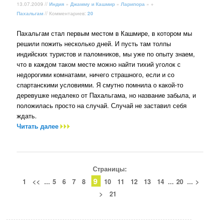
13.07.2009 //
Индия
»
Джамму и Кашмир
»
Ларипора
» +
Пахальгам
// Комментариев:
20
Пахальгам стал первым местом в Кашмире, в котором мы
решили пожить несколько дней. И пусть там толпы
индийских туристов и паломников, мы уже по опыту знаем,
что в каждом таком месте можно найти тихий уголок с
недорогими комнатами, ничего страшного, если и со
спартанскими условиями. Я смутно помнила о какой-то
деревушке недалеко от Пахальгама, но название забыла, и
положилась просто на случай. Случай не заставил себя
ждать.
Читать далее
Страницы:
9
1
<<
...
5
6
7
8
10
11
12
13
14
...
20
...
>
>
21