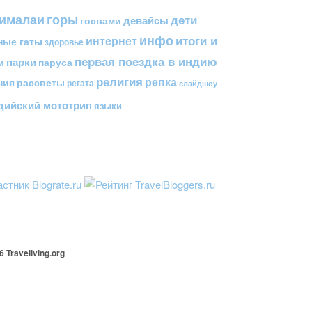
горы
гималаи
дети
госвами
девайсы
инфо
итоги и
интернет
ные гаты
здоровье
первая поездка в индию
парки
паруса
м
религия
репка
ния
рассветы
регата
слайдшоу
ийский мототрип
языки
26
Traveliving
.org