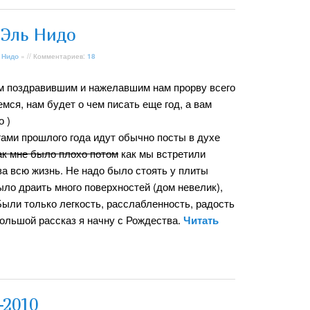
 Эль Нидо
 Нидо
» // Комментариев:
18
м поздравившим и нажелавшим нам прорву всего
мся, нам будет о чем писать еще год, а вам
о )
огами прошлого года идут обычно посты в духе
как мне было плохо потом
как мы встретили
за всю жизнь. Не надо было стоять у плиты
было драить много поверхностей (дом невелик),
 Были только легкость, расслабленность, радость
большой рассказ я начну с Рождества.
Читать
-2010