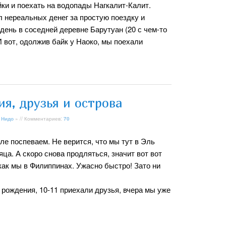
ки и поехать на водопады Нагкалит-Калит.
л нереальных денег за простую поездку и
т день в соседней деревне Барутуан (20 с чем-то
И вот, одолжив байк у Наоко, мы поехали
я, друзья и острова
 Нидо
» // Комментариев:
70
ле поспеваем. Не верится, что мы тут в Эль
ца. А скоро снова продляться, значит вот вот
как мы в Филиппинах. Ужасно быстро! Зато ни
 рождения, 10-11 приехали друзья, вчера мы уже