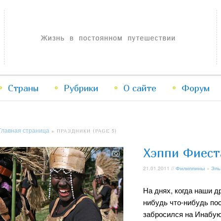
Жизнь в постоянном путешествии
Страны
Рубрики
Перейти
Перейти
О сайте
Форум
к
к
Главная страница
» ПРАЗДНИКИ (PAGE 5)
основному
дополнительному
Хэппи Фиест
содержимому
содержимому
21.01.2011 //
Филиппины
»
Эль
На днях, когда наши 
нибудь что-нибудь пос
забросился на Инабую