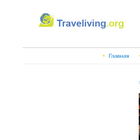
Traveliving
Главное
Главная
меню