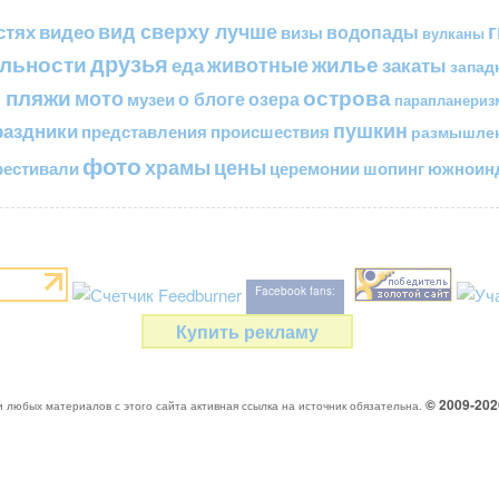
вид сверху лучше
стях
видео
водопады
визы
вулканы
друзья
льности
жилье
еда
животные
закаты
запад
 пляжи
острова
мото
о блоге
озера
музеи
парапланериз
пушкин
раздники
представления
происшествия
размышле
фото
цены
храмы
естивали
церемонии
шопинг
южноинд
Facebook fans:
Купить рекламу
© 2009-20
 любых материалов с этого сайта активная ссылка на источник обязательна.