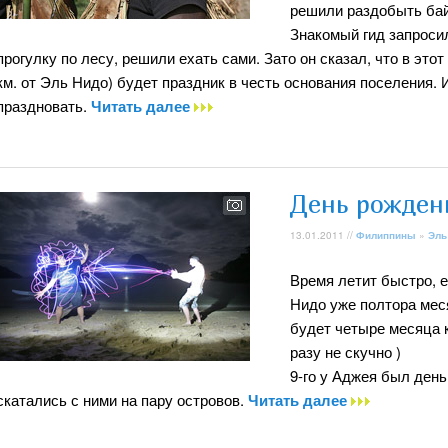
решили раздобыть бай
Знакомый гид запроси
прогулку по лесу, решили ехать сами. Зато он сказал, что в это
км. от Эль Нидо) будет праздник в честь основания поселения. 
праздновать.
Читать далее
День рождени
13.01.2011 //
Филиппины
»
Эль
Время летит быстро, е
Нидо уже полтора меся
будет четыре месяца 
разу не скучно )
9-го у Аджея был день
скатались с ними на пару островов.
Читать далее