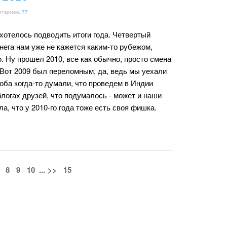
нтариев:
77
хотелось подводить итоги года. Четвертый
снега нам уже не кажется каким-то рубежом,
о. Ну прошел 2010, все как обычно, просто смена
 Вот 2009 был переломным, да, ведь мы уехали
оба когда-то думали, что проведем в Индии
 блогах друзей, что подумалось - может и наши
а, что у 2010-го года тоже есть своя фишка.
8
9
10
...
>>
15