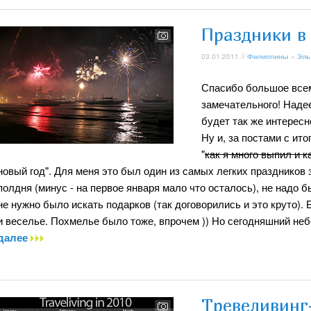
Праздники в
03.01.2011 //
Филиппины
»
Эль
Спасибо большое все
замечательного! Надее
будет так же интересн
Ну и, за постами с ит
"
как я много выпил и 
новый год". Для меня это был один из самых легких праздников 
полдня (минус - на первое января мало что осталось), не надо 
не нужно было искать подарков (так договорились и это круто).
и веселье. Похмелье было тоже, впрочем )) Но сегодняшний не
далее
Тревеливинг