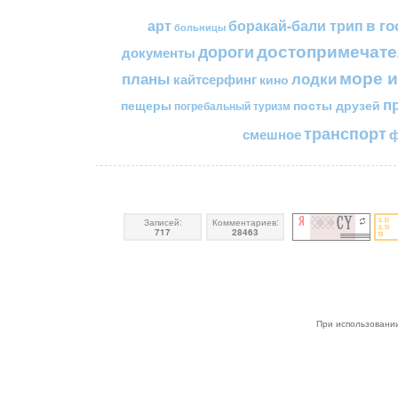
в го
арт
боракай-бали трип
больницы
достопримечате
дороги
документы
море и
планы
лодки
кайтсерфинг
кино
п
пещеры
посты друзей
погребальный туризм
транспорт
смешное
ф
Записей:
Комментариев:
717
28463
При использовании