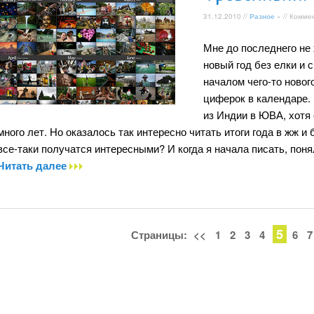
31.12.2010 //
Разное
» // Комме
Мне до последнего не 
новый год без елки и 
началом чего-то новог
циферок в календаре.
из Индии в ЮВА, хотя 
много лет. Но оказалось так интересно читать итоги года в жж и
все-таки получатся интересными? И когда я начала писать, понял
Читать далее
5
Страницы:
<<
1
2
3
4
6
7