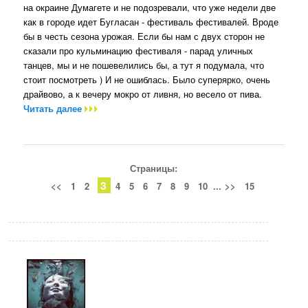
на окраине Думагете и не подозревали, что уже недели две
как в городе идет Бугласан - фестиваль фестивалей. Вроде
бы в честь сезона урожая. Если бы нам с двух сторон не
сказали про кульминацию фестиваля - парад уличных
танцев, мы и не пошевелились бы, а тут я подумала, что
стоит посмотреть ) И не ошиблась. Было суперярко, очень
драйвово, а к вечеру мокро от ливня, но весело от пива.
Читать далее
Страницы:
3
<<
1
2
4
5
6
7
8
9
10
...
>>
15