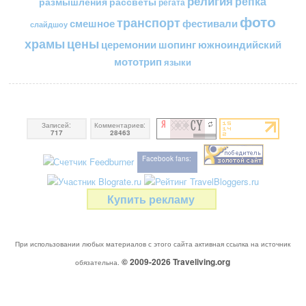
религия
репка
размышления
рассветы
регата
фото
транспорт
смешное
фестивали
слайдшоу
цены
храмы
церемонии
шопинг
южноиндийский
мототрип
языки
Записей:
Комментариев:
717
28463
Facebook fans:
Купить рекламу
При использовании любых материалов с этого сайта активная ссылка на источник
© 2009-2026
Traveliving
.org
обязательна.