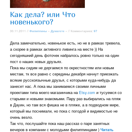
Как дела? или Что
новенького?
30.11.2011 //
Филиппины
»
Думагете
» // Комментариев:
97
Дела замечательно, новенькое есть, но не в рамках тревела,
а скорее в рамках активного ливинга на месте )) На
сегодняшний день фоточек набралось ровно только на один
пост о наших новых друзьях.
Пока мы сидим не дергаемся по окрестностям или новым
местам, тк все равно с середины декабря начнут приезжать
всякие русскоязычные друзья, с которыми куда-нибудь да
занесет нас. А пока мы занимаемся своими личными
проектами типа моего магазинчика на
Etsy.com
и тусуемся со
старыми и новыми знакомыми. Пару раз выбирались на пляж
в Дауин, но там вся фишка не в пляже, а в подводном мире,
который мы поснимали, но пока с погодой и видимостью не
очень везло.
Так что, послушайте пока наш рассказ о паре занятных
вечеров в компании с молодыми филиппинцами )
Читать