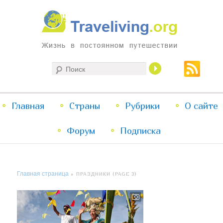
Жизнь в постоянном путешествии
Поиск
Traveliving
Главное
Главная
Страны
Перейти
Перейти
Рубрики
О сайте
меню
Форум
к
к
Подписка
основному
дополнительному
Главная страница
» ПРАЗДНИКИ (PAGE 3)
содержимому
содержимому