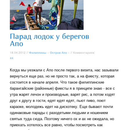
Парад лодок у берегов
Апо
18.04.2012 //
Филиппины
»
Остров Апо
» // Комментариев:
44
Когда мы уезжали с Апо после первого визита, нас зазывали
вернуться еще раз, но не просто так, а на фиесту, которая
состоится в начале апреля. Что такое филиппинские
барангайские (районные) фиесты я в принципе знаю - все с
утра жарят лечон и производные, варят рис, а потом ходят
друг к другу в гости, едят едят едят, пьют пиво, поют
караоке, молодежь идет на дискотеку. Еще бывают почти
одинаковые парады с разодетыми людьми и ношением
святых туда сюда. Поэтому ничего ох и ах не ожидала, но
приехать хотелось все равно, чтобы посмотреть как