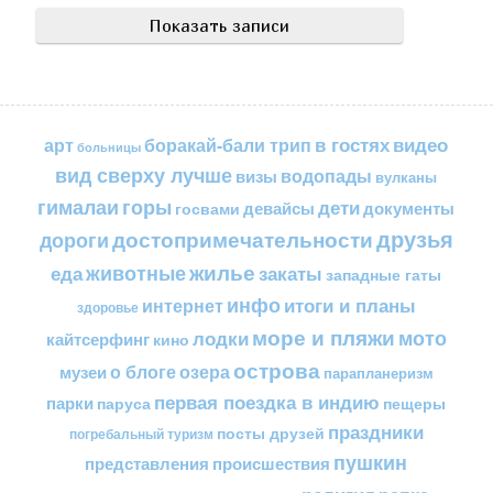
в гостях
видео
арт
боракай-бали трип
больницы
вид сверху лучше
водопады
визы
вулканы
горы
гималаи
дети
документы
госвами
девайсы
друзья
достопримечательности
дороги
жилье
еда
животные
закаты
западные гаты
инфо
итоги и планы
интернет
здоровье
море и пляжи
мото
лодки
кайтсерфинг
кино
острова
о блоге
озера
музеи
парапланеризм
первая поездка в индию
парки
пещеры
паруса
праздники
посты друзей
погребальный туризм
пушкин
представления
происшествия