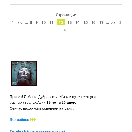
Страницы:
12
1
<<
...
8
9
10
11
13
14
15
16
17
...
>>
2
4
Привет! Я Маша Дубровская. Живу и путешествую в
разных странах Азии
19 лет и 20 дней
.
Сейчас нахожусь в основном на Бали.
Подробнее
Facebook (оперативнее и чаще)