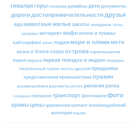
горы
гималаи
дети
документы
госвами
девайсы
друзья
достопримечательности
дороги
жилье
еда
животные
закаты
западные гаты
инфо
итоги и планы
интернет
здоровье
море и пляжи
мото
лодки
кайтсерфинг
кино
острова
о блоге
озера
музеи
парапланеризм
первая поездка в индию
парки
пещеры
паруса
праздники
посты друзей
погребальный туризм
пушкин
представления
происшествия
религия
репка
размышления
рассветы
регата
фото
транспорт
смешное
фестивали
слайдшоу
цены
храмы
церемонии
шопинг
южноиндийский
мототрип
языки