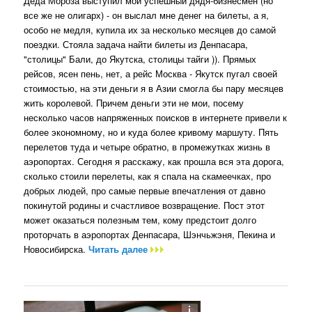
Деда Мороза выступил мой успешный дядя-бизнесмен (но
все же не олигарх) - он выслал мне денег на билеты, а я,
особо не медля, купила их за несколько месяцев до самой
поездки. Стояла задача найти билеты из Денпасара,
"столицы" Бали, до Якутска, столицы тайги )). Прямых
рейсов, ясен пень, нет, а рейс Москва - Якутск пугал своей
стоимостью, на эти деньги я в Азии смогла бы пару месяцев
жить королевой. Причем деньги эти не мои, посему
несколько часов напряженных поисков в интернете привели к
более экономному, но и куда более кривому маршуту. Пять
перелетов туда и четыре обратно, в промежутках жизнь в
аэропортах. Сегодня я расскажу, как прошла вся эта дорога,
сколько стоили перелеты, как я спала на скамеечках, про
добрых людей, про самые первые впечатления от давно
покинутой родины и счастливое возвращение. Пост этот
может оказаться полезным тем, кому предстоит долго
проторчать в аэропортах Денпасара, Шэнчьжэня, Пекина и
Новосибирска.
Читать далее