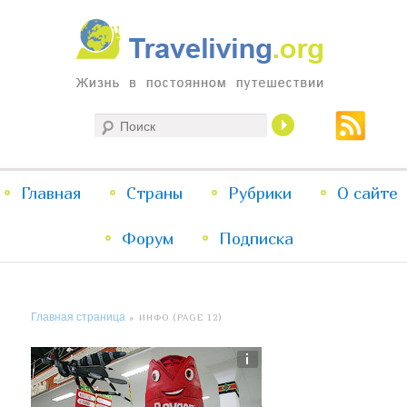
Жизнь в постоянном путешествии
Поиск
Traveliving
Главное
Главная
Страны
Перейти
Перейти
Рубрики
О сайте
меню
Форум
к
к
Подписка
основному
дополнительному
Главная страница
» ИНФО (PAGE 12)
содержимому
содержимому