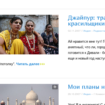
Джайпур: тр
красильщики
02.11.2007 //
Индия
»
Раджаста
Ай нравится мне тут! 
внятный
, что ли, гор
готовится к Дивали -
еще и новый год наст
"потолку".
Читать далее
Мои планы н
26.10.2007 //
Индия
» // Коммен
Ура! Я в интернете! С