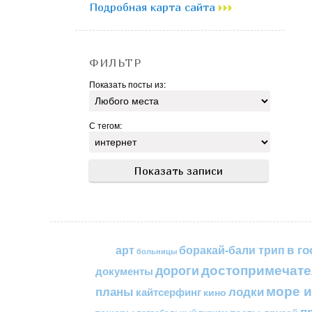
Подробная карта сайта
ФИЛЬТР
Показать посты из:
С тегом:
в го
арт
боракай-бали трип
больницы
достопримечате
дороги
документы
море и
планы
лодки
кайтсерфинг
кино
п