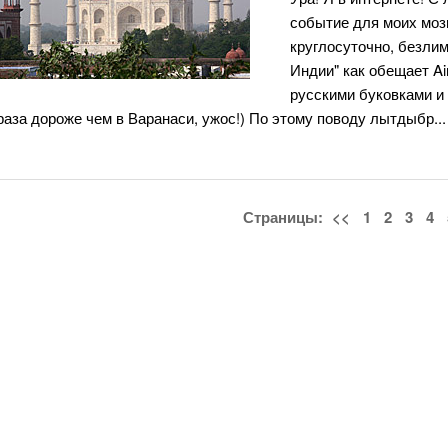
событие для моих мозг
круглосуточно, безлим
Индии" как обещает Ai
русскими буковками и 
раза дороже чем в Варанаси, ужос!) По этому поводу лытдыбр..
Страницы:
<<
1
2
3
4