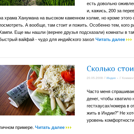
есть довольно оживлен
и, кажись, 200 за пер
за храма Ханумана на высоком каменном холме, но кроме этого 
посмотреть. А вообще, там стоит и пожить. Особенно тем, кого 
Хампи. Еще мы нашли (вернее друзья подсказали) комнаты в та
быстрый вайфай - чудо для индийского захол
Читать далее
Сколько сто
20.05.2008 //
Индия
» // Коммен
Часто меня спрашивают
денег, чтобы хватило 
гестхаусах/номера в о
жить в Индии?" Не хот
уровень комфортности 
личном примере.
Читать далее