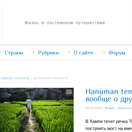
Жизнь в постоянном путешествии
Страны
Рубрики
Перейти
Перейти
О сайте
Форум
к
к
Главная страница
» ИНТЕРНЕТ (PAGE 6)
основному
дополнительному
Hanuman tem
содержимому
содержимому
вообще о др
20.03.2009 //
Индия
»
Карнатак
В Хампи течет речка Т
построить мост на вме