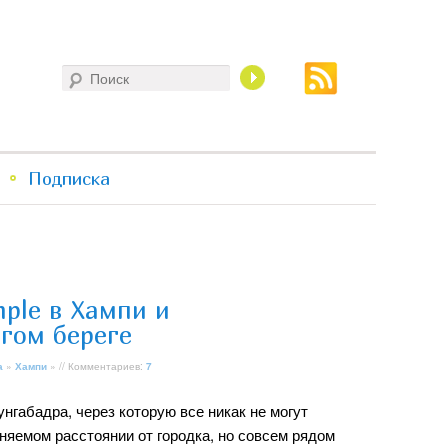
Поиск
Подписка
ple в Хампи и
угом береге
а
»
Хампи
» // Комментариев:
7
унгабадра, через которую все никак не могут
няемом расстоянии от городка, но совсем рядом