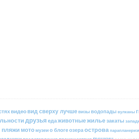
вид сверху лучше
стях
видео
водопады
визы
вулканы
друзья
льности
жилье
еда
животные
закаты
запад
 пляжи
острова
мото
о блоге
озера
музеи
парапланериз
пушкин
раздники