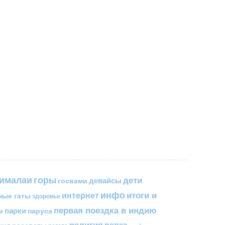
горы
гималаи
дети
госвами
девайсы
инфо
итоги и
интернет
ные гаты
здоровье
первая поездка в индию
парки
паруса
м
религия
репка