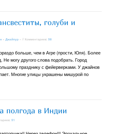
ансвеститы, голуби и
н
»
Джайпур
» // Комментариев:
58
Гораздо больше, чем в Агре (прости, Юля). Более
од. Не могу другого слова подобрать. Город
 большому празднику с фейерверками. У джайнов
упает. Многие улицы украшены мишурой по
а полгода в Индии
тариев:
51
 лаптопчика!! Через телефон!!! Эпохальное