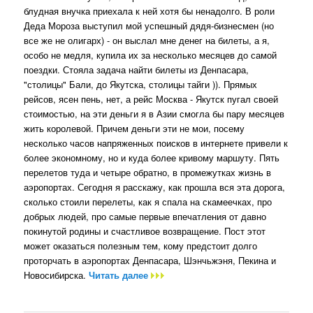
блудная внучка приехала к ней хотя бы ненадолго. В роли
Деда Мороза выступил мой успешный дядя-бизнесмен (но
все же не олигарх) - он выслал мне денег на билеты, а я,
особо не медля, купила их за несколько месяцев до самой
поездки. Стояла задача найти билеты из Денпасара,
"столицы" Бали, до Якутска, столицы тайги )). Прямых
рейсов, ясен пень, нет, а рейс Москва - Якутск пугал своей
стоимостью, на эти деньги я в Азии смогла бы пару месяцев
жить королевой. Причем деньги эти не мои, посему
несколько часов напряженных поисков в интернете привели к
более экономному, но и куда более кривому маршуту. Пять
перелетов туда и четыре обратно, в промежутках жизнь в
аэропортах. Сегодня я расскажу, как прошла вся эта дорога,
сколько стоили перелеты, как я спала на скамеечках, про
добрых людей, про самые первые впечатления от давно
покинутой родины и счастливое возвращение. Пост этот
может оказаться полезным тем, кому предстоит долго
проторчать в аэропортах Денпасара, Шэнчьжэня, Пекина и
Новосибирска.
Читать далее