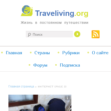
Жизнь в постоянном путешествии
Поиск
Traveliving
Главное
Главная
Страны
Перейти
Перейти
Рубрики
О сайте
меню
Форум
к
к
Подписка
основному
дополнительному
Главная страница
» ИНТЕРНЕТ (PAGE 3)
содержимому
содержимому