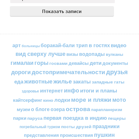
в гостях
видео
арт
боракай-бали трип
больницы
вид сверху лучше
водопады
визы
вулканы
горы
гималаи
дети
документы
госвами
девайсы
друзья
достопримечательности
дороги
жилье
еда
животные
закаты
западные гаты
инфо
итоги и планы
интернет
здоровье
море и пляжи
мото
лодки
кайтсерфинг
кино
острова
о блоге
озера
музеи
парапланеризм
первая поездка в индию
парки
пещеры
паруса
праздники
посты друзей
погребальный туризм
пушкин
представления
происшествия