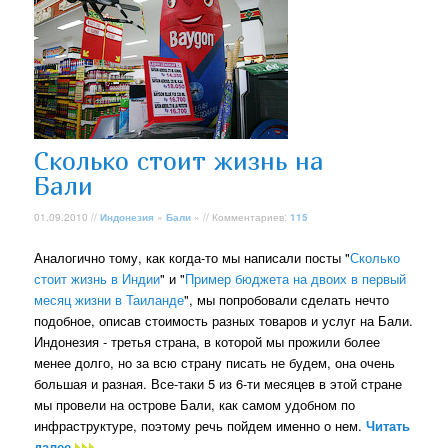
Сколько стоит жизнь на
Бали
01.09.2010 //
Индонезия
»
Бали
» // Комментариев:
115
Аналогично тому, как когда-то мы написали посты "
Сколько
стоит жизнь в Индии
" и "
Пример бюджета на двоих в первый
месяц жизни в Таиланде
", мы попробовали сделать нечто
подобное, описав стоимость разных товаров и услуг на Бали.
Индонезия - третья страна, в которой мы прожили более
менее долго, но за всю страну писать не будем, она очень
большая и разная. Все-таки 5 из 6-ти месяцев в этой стране
мы провели на острове Бали, как самом удобном по
инфраструктуре, поэтому речь пойдем именно о нем.
Читать
далее