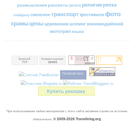
религия
репка
размышления
рассветы
регата
фото
транспорт
смешное
фестивали
слайдшоу
цены
храмы
церемонии
шопинг
южноиндийский
мототрип
языки
Записей:
Комментариев:
717
28463
Facebook fans:
Купить рекламу
При использовании любых материалов с этого сайта активная ссылка на источник
© 2009-2026
Traveliving
.org
обязательна.