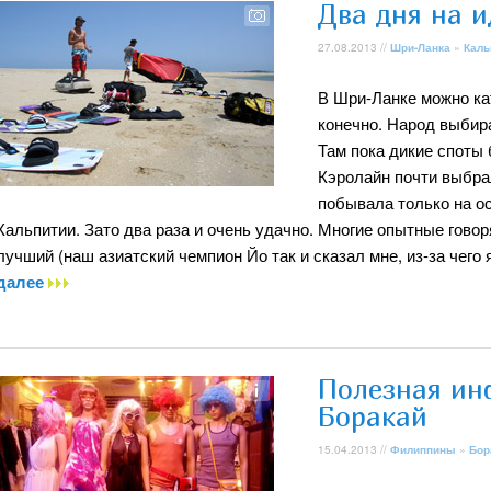
Два дня на 
27.08.2013 //
Шри-Ланка
»
Каль
В Шри-Ланке можно кат
конечно. Народ выбир
Там пока дикие споты
Кэролайн почти выбрал
побывала только на ос
Кальпитии. Зато два раза и очень удачно. Многие опытные говоря
лучший (наш азиатский чемпион Йо так и сказал мне, из-за чего 
далее
Полезная ин
Боракай
15.04.2013 //
Филиппины
»
Бор