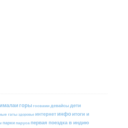
горы
гималаи
дети
госвами
девайсы
инфо
итоги и
интернет
ные гаты
здоровье
первая поездка в индию
парки
паруса
м