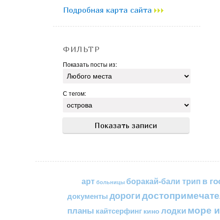
Подробная карта сайта
ФИЛЬТР
Показать посты из:
С тегом:
в го
арт
боракай-бали трип
больницы
достопримечате
дороги
документы
море и
планы
лодки
кайтсерфинг
кино