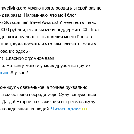
raveliving.org можно проголосовать второй раз по
е два раза). Напоминаю, что мой блог
 Skyscanner Travel Awards! У меня есть шанс
0000 рублей, если вы меня поддержите 😉 Пока
де, хотя реального положения моего блога в
 план, куда поехать и что вам показать, если я
ование здесь -
л). Спасибо огромное вам!
ли. Но там у меня и у моих друзей на других
ацию
. А у вас?
о-нибудь свеженькое, а точнее буквально
ьком острове посреди моря Сулу, окруженная
 Да-да! Второй раз в жизни я встретила акулу,
гда нападающая на людей.
Читать далее