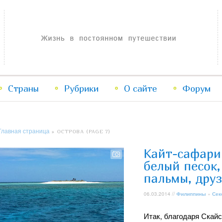
Жизнь в постоянном путешествии
Страны
Рубрики
Перейти
Перейти
О сайте
Форум
к
к
Главная страница
» ОСТРОВА (PAGE 7)
основному
дополнительному
Кайт-сафари 
содержимому
содержимому
белый песок,
пальмы, друз
06.03.2014 //
Филиппины
»
Сек
Итак, благодаря Скайс