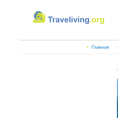
Traveliving
Главное
Главная
меню