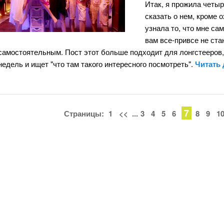
Итак, я прожила четыр
сказать о нем, кроме 
узнала то, что мне са
вам все-привсе не стан
самостоятельным. Пост этот больше подходит для лонгстееров, а
недель и ищет "что там такого интересного посмотреть".
Читать
7
Страницы:
1
<<
...
3
4
5
6
8
9
1