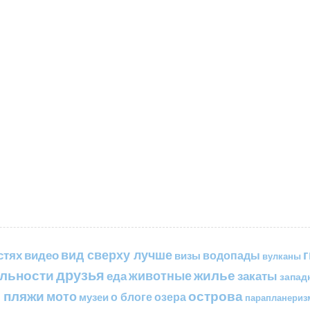
вид сверху лучше
стях
видео
водопады
визы
вулканы
друзья
льности
жилье
еда
животные
закаты
запад
 пляжи
острова
мото
о блоге
озера
музеи
парапланериз