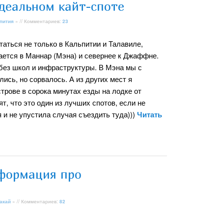
идеальном кайт-споте
пития
» // Комментариев:
23
аться не только в Кальпитии и Талавиле,
ается в Маннар (Мэна) и севернее к Джаффне.
 без школ и инфраструктуры. В Мэна мы с
ись, но сорвалось. А из других мест я
трове в сорока минутах езды на лодке от
т, что это один из лучших спотов, если не
я и не упустила случая съездить туда)))
Читать
формация про
акай
» // Комментариев:
82