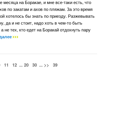
е месяца на Боракае, и мне все-таки есть, что
охов по закатам и ахов по пляжам. За это время
мой хотелось бы знать по приезду. Разжевывать
у, да и не стоит, надо хоть в чем-то быть
 не тех, кто едет на Боракай отдохнуть пару
 далее
0
11
12
...
20
30
...
>>
39