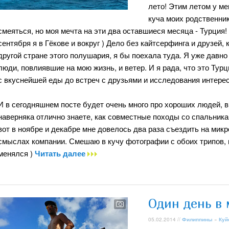
лето! Этим летом у ме
куча моих родственник
смеяться, но моя мечта на эти два оставшиеся месяца - Турция!
сентября я в Гёкове и вокруг ) Дело без кайтсерфинга и друзей,
другой стране этого полушария, я бы поехала туда. Я уже давн
люди, повлиявшие на мою жизнь, и ветер. И я рада, что это Ту
с вкуснейшей еды до встреч с друзьями и исследования интере
И в сегодняшнем посте будет очень много про хороших людей, 
наверняка отлично знаете, как совместные походы со спальник
вот в ноябре и декабре мне довелось два раза съездить на микр
смыслах компании. Смешаю в кучу фотографии с обоих трипов, в
менялся )
Читать далее
Один день в 
05.02.2014 //
Филиппины
»
Куй