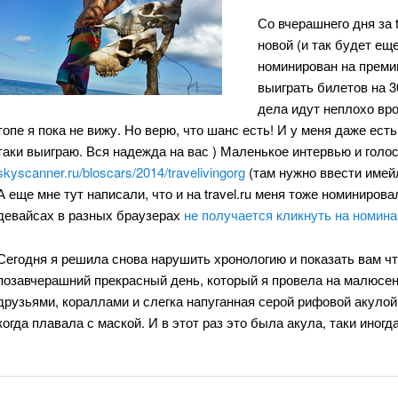
Со вчерашнего дня за t
новой (и так будет ещ
номинирован на премию
выиграть билетов на 3
дела идут неплохо вро
топе я пока не вижу. Но верю, что шанс есть! И у меня даже есть
таки выиграю. Вся надежда на вас ) Маленькое интервью и голос
skyscanner.ru/bloscars/2014/travelivingorg
(там нужно ввести имей
А еще мне тут написали, что и на travel.ru меня тоже номинирова
девайсах в разных браузерах
не получается кликнуть на номин
Сегодня я решила снова нарушить хронологию и показать вам чт
позавчерашний прекрасный день, который я провела на малюсен
друзьями, кораллами и слегка напуганная серой рифовой акулой.
когда плавала с маской. И в этот раз это была акула, таки ино