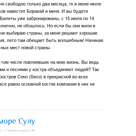
ня свободно только два месяца, тк в июне-июле
ов навестит Боракай и меня. И вы будете
 Билеты уже забронированы, с 15 июля по 14
 конечно, не обошлось. Но если бы они жили в
о не выбираю страны, за меня решают хорошие
рция, лето там обещает быть волшебным! Начиная
сных мест новой страны.
в том числе повлиявших на мою жизнь. Вы ведь
ами и песнями у костра объединяют людей? Так
оостров Секо (Seco) в прекрасной во всех
се равно основной костяк компании в них не
море Сулу
о
» // Комментариев:
33