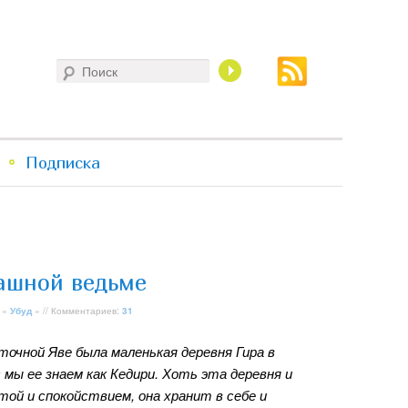
Поиск
Подписка
рашной ведьме
»
Убуд
» // Комментариев:
31
точной Яве была маленькая деревня Гира в
 мы ее знаем как Кедири. Хоть эта деревня и
той и спокойствием, она хранит в себе и