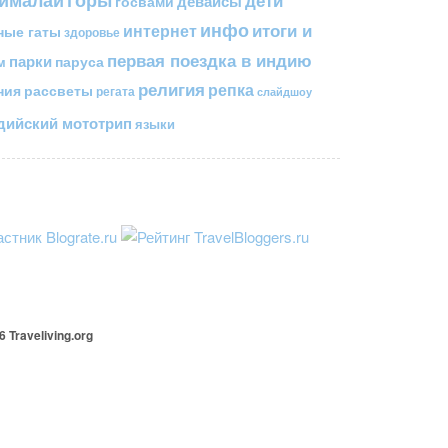
дети
госвами
девайсы
инфо
итоги и
интернет
ные гаты
здоровье
первая поездка в индию
парки
паруса
м
религия
репка
ния
рассветы
регата
слайдшоу
ийский мототрип
языки
26
Traveliving
.org