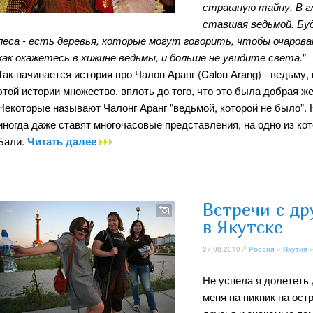
страшную тайну. В гл
ставшая ведьмой. Бу
леса - есть деревья, которые могут говорить, чтобы очаров
как окажетесь в хижине ведьмы, и больше не увидите света.
"
Так начинается история про Чалон Аранг (Calon Arang) - ведьму,
этой истории множество, вплоть до того, что это была добрая ж
Некоторые называют Чалонг Аранг "ведьмой, которой не было". Н
иногда даже ставят многочасовые представления, на одно из ко
Бали.
Читать далее
Встречи с д
в Якутске
27.08.2010 //
Россия
»
Якутия
Не успела я долететь 
меня на пикник на ост