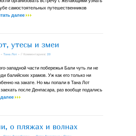
могли организовать встречу с желающими узнать
клубе самостоятельных путешественников
тать далее
т, утесы и змеи
»
Тана Лот
» // Комментариев:
20
юго-западной части побережья Бали чуть ли не
и балийских храмов. Уж как его только ни
бенно на закате. Но мы попали в Тана Лот
 заехать после Денпасара, раз вообще подались
 далее
и, о пляжах и волнах
»
Пляж Джимбаран
» +
Пляж Дримлэнд
+
Пляж