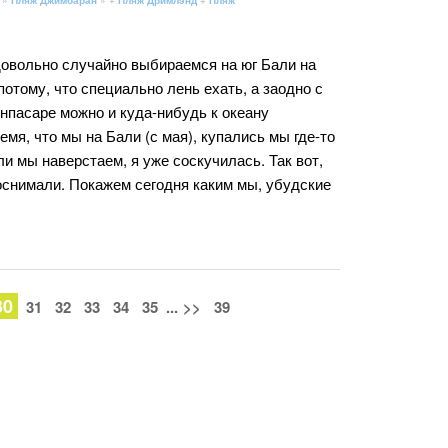
довольно случайно выбираемся на юг Бали на
отому, что специально лень ехать, а заодно с
нпасаре можно и куда-нибудь к океану
емя, что мы на Бали (с мая), купались мы где-то
ли мы наверстаем, я уже соскучилась. Так вот,
поснимали. Покажем сегодня каким мы, убудские
30
31
32
33
34
35
...
>>
39