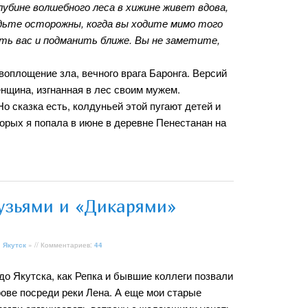
убине волшебного леса в хижине живет вдова,
дьте осторожны, когда вы ходите мимо того
ать вас и подманить ближе. Вы не заметите,
 воплощение зла, вечного врага Баронга. Версий
енщина, изгнанная в лес своим мужем.
о сказка есть, колдуньей этой пугают детей и
торых я попала в июне в деревне Пенестанан на
рузьями и «Дикарями»
»
Якутск
» // Комментариев:
44
до Якутска, как Репка и бывшие коллеги позвали
рове посреди реки Лена. А еще мои старые