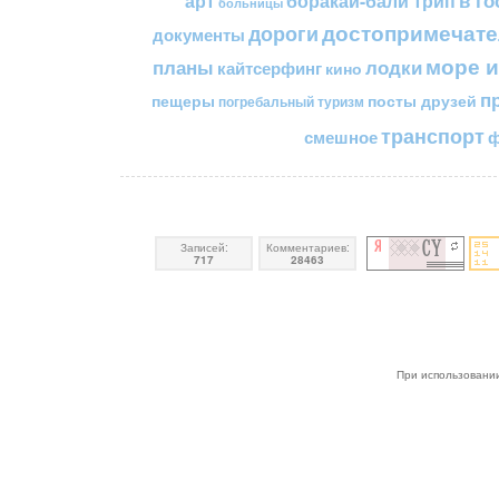
в го
арт
боракай-бали трип
больницы
достопримечате
дороги
документы
море и
планы
лодки
кайтсерфинг
кино
п
пещеры
посты друзей
погребальный туризм
транспорт
смешное
ф
Записей:
Комментариев:
717
28463
При использовании