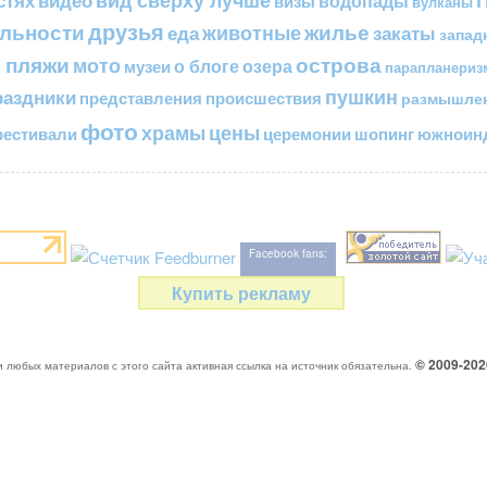
стях
видео
водопады
визы
вулканы
друзья
льности
жилье
еда
животные
закаты
запад
 пляжи
острова
мото
о блоге
озера
музеи
парапланериз
пушкин
раздники
представления
происшествия
размышле
фото
цены
храмы
естивали
церемонии
шопинг
южноинд
Facebook fans:
Купить рекламу
© 2009-20
 любых материалов с этого сайта активная ссылка на источник обязательна.