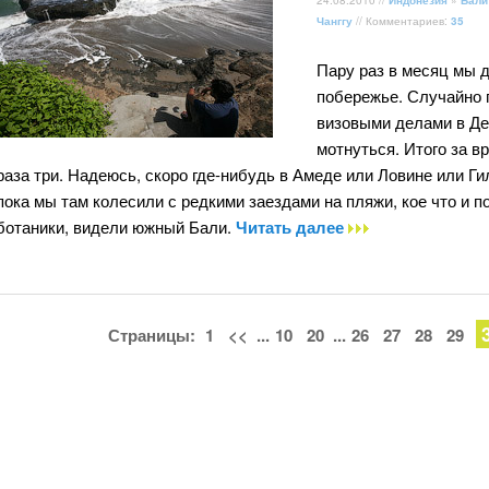
Чанггу
// Комментариев:
35
Пару раз в месяц мы 
побережье. Случайно п
визовыми делами в Де
мотнуться. Итого за вр
раза три. Надеюсь, скоро где-нибудь в Амеде или Ловине или Ги
пока мы там колесили с редкими заездами на пляжи, кое что и 
ботаники, видели южный Бали.
Читать далее
Страницы:
1
<<
...
10
20
...
26
27
28
29