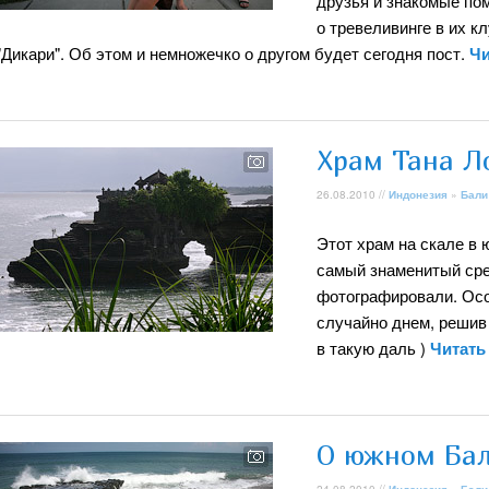
друзья и знакомые по
о тревеливинге в их 
"Дикари". Об этом и немножечко о другом будет сегодня пост.
Чи
Храм Тана Ло
26.08.2010 //
Индонезия
»
Бали
Этот храм на скале в 
самый знаменитый сред
фотографировали. Осо
случайно днем, решив
в такую даль )
Читать
О южном Бал
24.08.2010 //
Индонезия
»
Бали