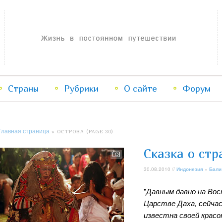
Жизнь в постоянном путешествии
Страны
Рубрики
Перейти
Перейти
О сайте
Форум
к
к
Главная страница
» ОСТРОВА (PAGE 30)
основному
дополнительному
Сказка о ст
содержимому
содержимому
30.08.2010 //
Индонезия
»
Бали
"
Давным давно на Вос
Царстве Даха, сейчас
известна своей красо