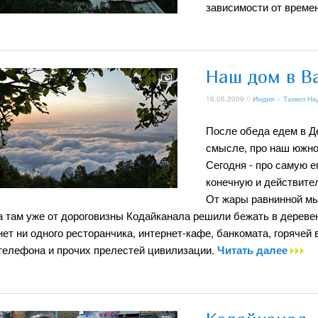
зависимости от време
Наш дом в В
16.05.2009 //
Индия
»
Тамил На
После обеда едем в Де
смысле, про наш южно
Сегодня - про самую е
конечную и действите
От жары равнинной мы
а там уже от дороговизны Кодайканала решили бежать в деревен
нет ни одного ресторанчика, интернет-кафе, банкомата, горячей
телефона и прочих прелестей цивилизации.
Читать далее