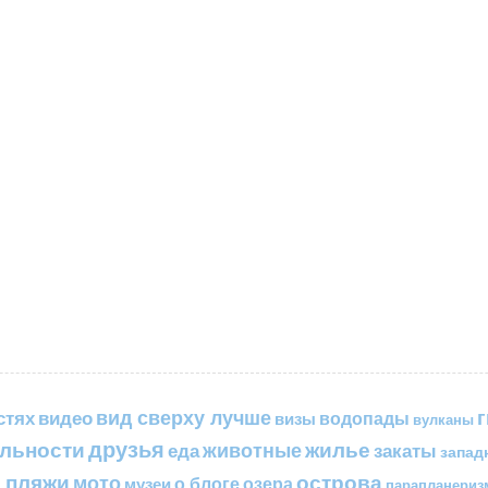
вид сверху лучше
стях
видео
водопады
визы
вулканы
друзья
льности
жилье
еда
животные
закаты
запад
 пляжи
острова
мото
о блоге
озера
музеи
парапланериз