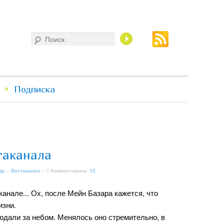
Поиск
Подписка
таканала
ду
»
Ваттаканал
» // Комментариев:
12
анале... Ох, после Мейн Базара кажется, что
изни.
дали за небом. Менялось оно стремительно, в