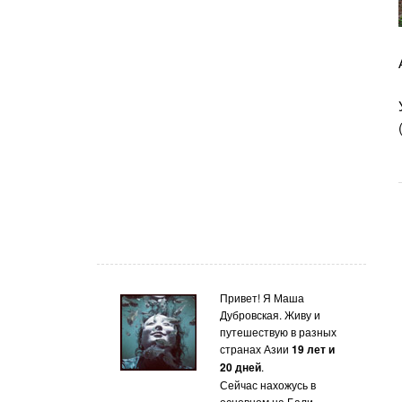
Привет! Я Маша
Дубровская. Живу и
путешествую в разных
странах Азии
19 лет и
20 дней
.
Сейчас нахожусь в
основном на Бали.