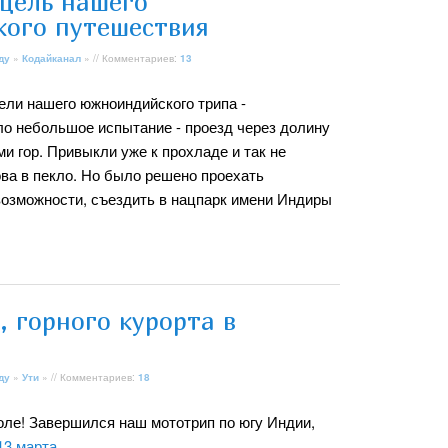
 цель нашего
ого путешествия
ду
»
Кодайканал
» // Комментариев:
13
цели нашего южноиндийского трипа -
ло небольшое испытание - проезд через долину
и гор. Привыкли уже к прохладе и так не
ова в пекло. Но было решено проехать
 возможности, съездить в нацпарк имени Индиры
, горного курорта в
ду
»
Ути
» // Комментариев:
18
оле! Завершился наш мототрип по югу Индии,
13 марта.