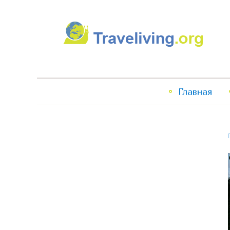
Traveliving
Главное
Главная
меню