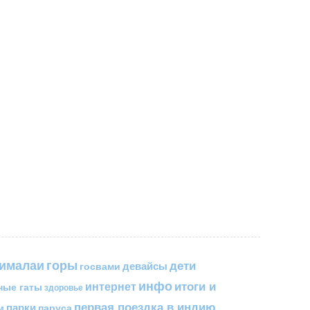
горы
гималаи
дети
госвами
девайсы
инфо
итоги и
интернет
ные гаты
здоровье
первая поездка в индию
парки
паруса
м