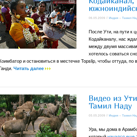
Кодайканал,
южноиндийск
06.05.2009 //
Индия
»
Тамил На
После Ути, на пути к 
Кодайканалу, нас жда
между двумя массивам
хотелось соваться сн
Коимбатор и остановиться в местечке Topslip, чтобы оттуда, по
Ганди.
Читать далее
Видео из Ути
Тамил Наду
05.05.2009 //
Индия
»
Тамил На
Ура, мы дома в Арамб
который
начался еще 