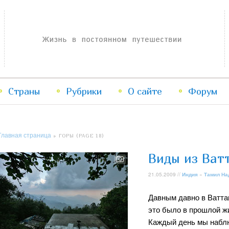
Жизнь в постоянном путешествии
Страны
Рубрики
Перейти
Перейти
О сайте
Форум
к
к
Главная страница
» ГОРЫ (PAGE 18)
основному
дополнительному
Виды из Ват
содержимому
содержимому
21.05.2009 //
Индия
»
Тамил На
Давным давно в Ваттак
это было в прошлой ж
Каждый день мы наблю