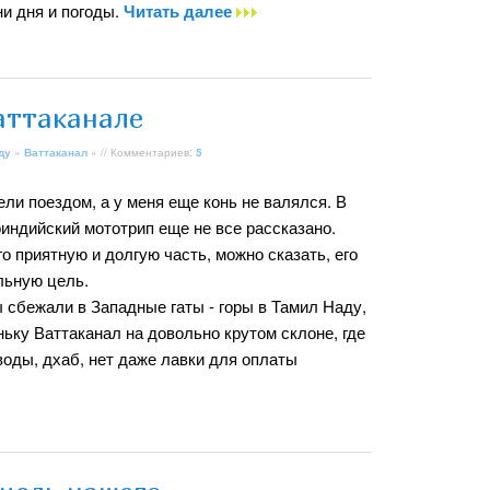
ни дня и погоды.
Читать далее
аттаканале
ду
»
Ваттаканал
» // Комментариев:
5
ли поездом, а у меня еще конь не валялся. В
индийский мототрип еще не все рассказано.
го приятную и долгую часть, можно сказать, его
льную цель.
 сбежали в Западные гаты - горы в Тамил Наду,
ьку Ваттаканал на довольно крутом склоне, где
 воды, дхаб, нет даже лавки для оплаты