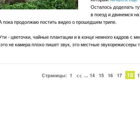
Осталось доделать тут
в поезд и двинемся на 
А пока продолжаю постить видео о прошедшем трипе.
Ути - цветочки, чайные плантации и в конце немного кадров с ме
(это не камера плохо пишет звук, это местные звукорежиссеры 
18
Страницы:
1
<<
...
14
15
16
17
1