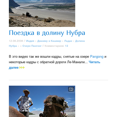
Поездка в долину Нубра
12.08.2008 //
Индия
»
Джамму и Кашмир
»
Ладак
»
Долина
Нубра
» +
Озеро Пангонг
// Комментариев:
12
В это видео так же вошли кадры, снятые на озере
Pangong
и
некоторые кадры с обратной дороги Ле-Манали...
Читать
далее