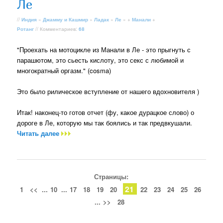
Ле
//
Индия
»
Джамму и Кашмир
»
Ладак
»
Ле
» +
Манали
+
Ротанг
// Комментариев:
68
"Проехать на мотоцикле из Манали в Ле - это прыгнуть с
парашютом, это сьесть кислоту, это секс с любимой и
многократный оргазм." (cosma)
Это было рилическое вступление от нашего вдохновителя )
Итак! наконец-то готов отчет (фу, какое дурацкое слово) о
дороге в Ле, которую мы так боялись и так предвкушали.
Читать далее
Страницы:
21
1
<<
...
10
...
17
18
19
20
22
23
24
25
26
...
>>
28