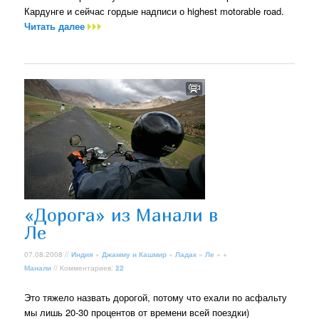
Кардунге и сейчас гордые надписи о highest motorable road.
Читать далее
«Дорога» из Манали в
Ле
07.08.2008 //
Индия
»
Джамму и Кашмир
»
Ладак
»
Ле
» +
Манали
// Комментариев:
22
Это тяжело назвать дорогой, потому что ехали по асфальту
мы лишь 20-30 процентов от времени всей поездки)