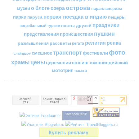
острова
о блоге
озера
музеи
парапланеризм
первая поездка в индию
парки
пещеры
паруса
праздники
посты друзей
погребальный туризм
пушкин
представления
происшествия
религия
репка
размышления
рассветы
регата
фото
транспорт
смешное
фестивали
слайдшоу
цены
храмы
церемонии
шопинг
южноиндийский
мототрип
языки
Записей:
Комментариев:
717
28463
Facebook fans:
Купить рекламу