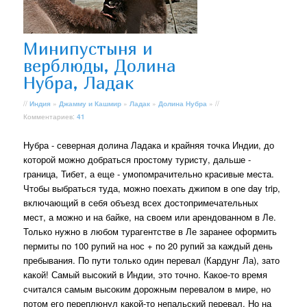
Минипустыня и
верблюды, Долина
Нубра, Ладак
//
Индия
»
Джамму и Кашмир
»
Ладак
»
Долина Нубра
» //
Комментариев:
41
Нубра - северная долина Ладака и крайняя точка Индии, до
которой можно добраться простому туристу, дальше -
граница, Тибет, а еще - умопомрачительно красивые места.
Чтобы выбраться туда, можно поехать джипом в one day trip,
включающий в себя объезд всех достопримечательных
мест, а можно и на байке, на своем или арендованном в Ле.
Только нужно в любом турагентстве в Ле заранее оформить
пермиты по 100 рупий на нос + по 20 рупий за каждый день
пребывания. По пути только один перевал (Кардунг Ла), зато
какой! Самый высокий в Индии, это точно. Какое-то время
считался самым высоким дорожным перевалом в мире, но
потом его переплюнул какой-то непальский перевал. Но на