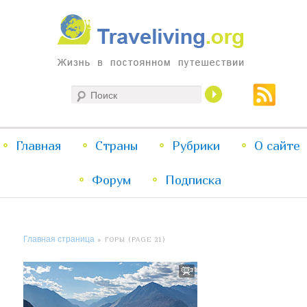
Жизнь в постоянном путешествии
Поиск
Traveliving
Главное
Главная
Страны
Перейти
Перейти
Рубрики
О сайте
меню
Форум
к
к
Подписка
основному
дополнительному
Главная страница
» ГОРЫ (PAGE 21)
содержимому
содержимому