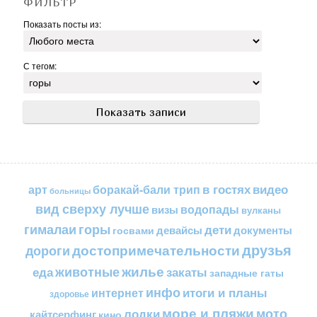
ФИЛЬТР
Показать посты из:
С тегом:
в гостях
видео
арт
боракай-бали трип
больницы
вид сверху лучше
водопады
визы
вулканы
горы
гималаи
дети
документы
госвами
девайсы
друзья
достопримечательности
дороги
жилье
еда
животные
закаты
западные гаты
инфо
итоги и планы
интернет
здоровье
море и пляжи
мото
лодки
кайтсерфинг
кино