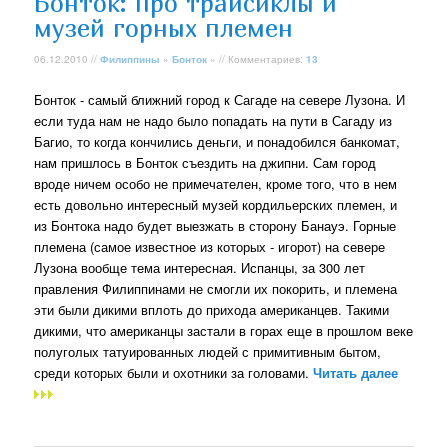
Бонток: про трайсиклы и
музей горных племен
06.12.2010 //
Филиппины
»
Бонток
» // Комментариев:
13
Бонток - самый ближний город к Сагаде на севере Лузона. И
если туда нам не надо было попадать на пути в Сагаду из
Багио, то когда кончились деньги, и понадобился банкомат,
нам пришлось в Бонток съездить на джипни. Сам город
вроде ничем особо не примечателен, кроме того, что в нем
есть довольно интересный музей кордильерских племен, и
из Бонтока надо будет выезжать в сторону Банауэ. Горные
племена (самое известное из которых - игорот) на севере
Лузона вообще тема интересная. Испанцы, за 300 лет
правления Филиппинами не смогли их покорить, и племена
эти были дикими вплоть до прихода американцев. Такими
дикими, что американцы застали в горах еще в прошлом веке
полуголых татуированных людей с примитивным бытом,
среди которых были и охотники за головами.
Читать далее