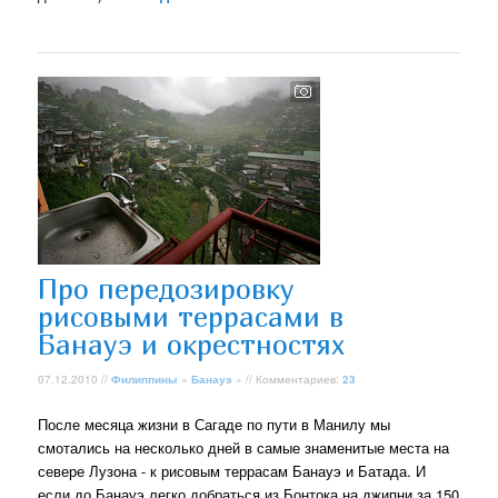
Про передозировку
рисовыми террасами в
Банауэ и окрестностях
07.12.2010 //
Филиппины
»
Банауэ
» // Комментариев:
23
После месяца жизни в Сагаде по пути в Манилу мы
смотались на несколько дней в самые знаменитые места на
севере Лузона - к рисовым террасам Банауэ и Батада. И
если до Банауэ легко добраться из Бонтока на джипни за 150