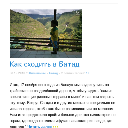
Как сходить в Батад
08.12.2010 //
Филиппины
»
Батад
» // Комментариев:
13
Итак, 17 ноября сего года из Банауэ мы выдвинулись на
трайсикле по раздолбанной дороге, чтобы увидеть "самые
впечатляющие рисовые террасы в мире" и на этом закрыть
эту тему. Вокруг Сагады и в других местах я специально не
искала террас, чтобы как бы не размениваться по мелочам.
Нам итак предстояло пройти больше десятка километров по
горам, где когда-то племя ифугао насажало рис везде, где
достало )
Читать далее