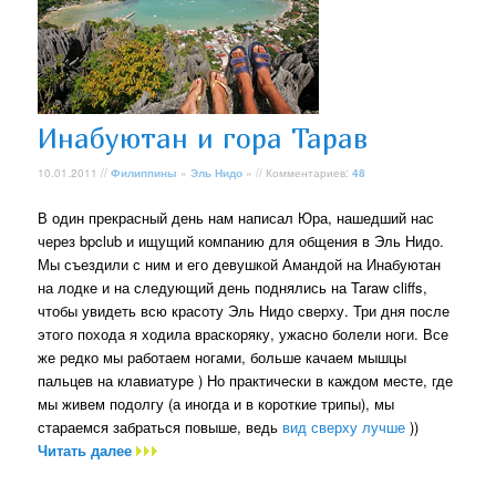
Инабуютан и гора Тарав
10.01.2011 //
Филиппины
»
Эль Нидо
» // Комментариев:
48
В один прекрасный день нам написал Юра, нашедший нас
через bpclub и ищущий компанию для общения в Эль Нидо.
Мы съездили с ним и его девушкой Амандой на Инабуютан
на лодке и на следующий день поднялись на Taraw cliffs,
чтобы увидеть всю красоту Эль Нидо сверху. Три дня после
этого похода я ходила враскоряку, ужасно болели ноги. Все
же редко мы работаем ногами, больше качаем мышцы
пальцев на клавиатуре ) Но практически в каждом месте, где
мы живем подолгу (а иногда и в короткие трипы), мы
стараемся забраться повыше, ведь
вид сверху лучше
))
Читать далее