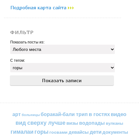
Подробная карта сайта
ФИЛЬТР
Показать посты из:
С тегом:
в гостях
видео
арт
боракай-бали трип
больницы
вид сверху лучше
водопады
визы
вулканы
горы
гималаи
дети
документы
госвами
девайсы