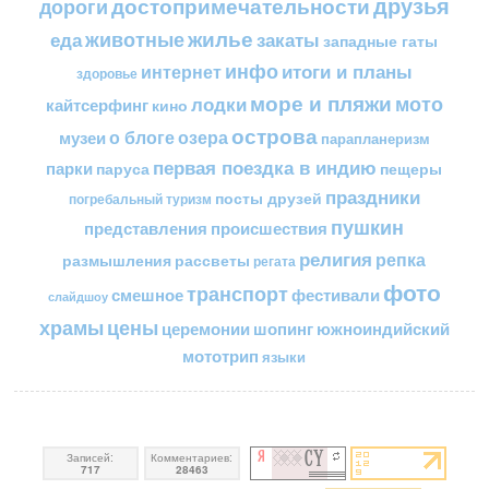
друзья
достопримечательности
дороги
жилье
еда
животные
закаты
западные гаты
инфо
итоги и планы
интернет
здоровье
море и пляжи
мото
лодки
кайтсерфинг
кино
острова
о блоге
озера
музеи
парапланеризм
первая поездка в индию
парки
пещеры
паруса
праздники
посты друзей
погребальный туризм
пушкин
представления
происшествия
религия
репка
размышления
рассветы
регата
фото
транспорт
смешное
фестивали
слайдшоу
цены
храмы
церемонии
шопинг
южноиндийский
мототрип
языки
Записей:
Комментариев:
717
28463