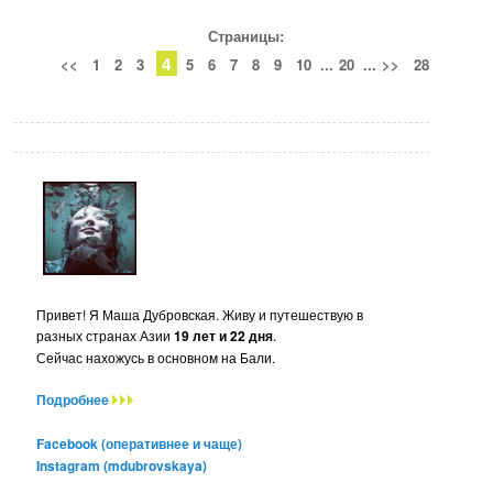
Страницы:
4
<<
1
2
3
5
6
7
8
9
10
...
20
...
>>
28
Привет! Я Маша Дубровская. Живу и путешествую в
разных странах Азии
19 лет и 22 дня
.
Сейчас нахожусь в основном на Бали.
Подробнее
Facebook (оперативнее и чаще)
Instagram (mdubrovskaya)