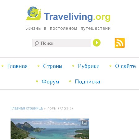
Жизнь в постоянном путешествии
Поиск
Traveliving
Главное
Главная
Страны
Перейти
Перейти
Рубрики
О сайте
меню
Форум
к
к
Подписка
основному
дополнительному
Главная страница
» ГОРЫ (PAGE 4)
содержимому
содержимому