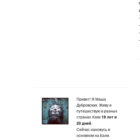
Привет! Я Маша
Дубровская. Живу и
путешествую в разных
странах Азии
19 лет и
20 дней
.
Сейчас нахожусь в
основном на Бали.