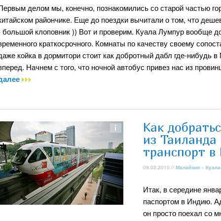
Первым делом мы, конечно, познакомились со старой частью гор
китайском райончике. Еще до поездки вычитали о том, что дешев
- большой клоповник )) Вот и проверим. Куала Лумпур вообще д
временного краткосрочного. Комнаты по качеству своему сопос
даже койка в дормитори стоит как добротный дабл где-нибудь в
вперед. Начнем с того, что ночной автобус привез нас из прови
далее
Как добрать
из Таиланда
транспорт в
09.02.2010 //
Малайзия
»
Куала
Итак, в середине янва
паспортом в Индию. Ад
он просто поехал со м