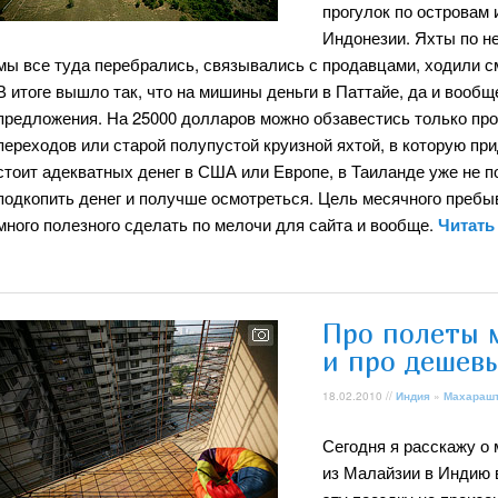
прогулок по островам 
Индонезии. Яхты по н
мы все туда перебрались, связывались с продавцами, ходили с
В итоге вышло так, что на мишины деньги в Паттайе, да и вооб
предложения. На 25000 долларов можно обзавестись только про
переходов или старой полупустой круизной яхтой, в которую при
стоит адекватных денег в США или Европе, в Таиланде уже не 
подкопить денег и получше осмотреться. Цель месячного пребыв
много полезного сделать по мелочи для сайта и вообще.
Читать
Про полеты 
и про дешев
18.02.2010 //
Индия
»
Махараш
Сегодня я расскажу о
из Малайзии в Индию в