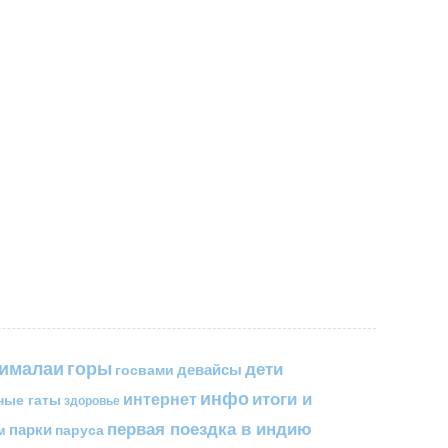
горы
гималаи
дети
госвами
девайсы
инфо
итоги и
интернет
ные гаты
здоровье
первая поездка в индию
парки
паруса
м