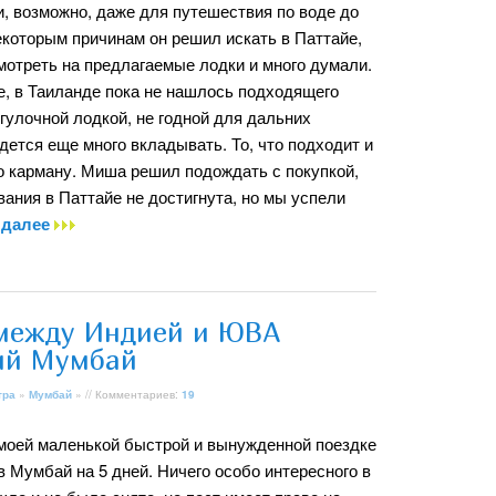
и, возможно, даже для путешествия по воде до
екоторым причинам он решил искать в Паттайе,
мотреть на предлагаемые лодки и много думали.
ще, в Таиланде пока не нашлось подходящего
гулочной лодкой, не годной для дальних
дется еще много вкладывать. То, что подходит и
по карману. Миша решил подождать с покупкой,
ания в Паттайе не достигнута, но мы успели
 далее
между Индией и ЮВА
ый Мумбай
тра
»
Мумбай
» // Комментариев:
19
 моей маленькой быстрой и вынужденной поездке
 Мумбай на 5 дней. Ничего особо интересного в