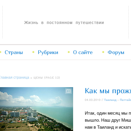
Жизнь в постоянном путешествии
Страны
Рубрики
Перейти
Перейти
О сайте
Форум
к
к
Главная страница
» ЦЕНЫ (PAGE 12)
основному
дополнительному
Как мы прож
содержимому
содержимому
04.03.2010 //
Таиланд
»
Паттай
Итак, один месяц мы п
вышло. Наш друг Миша
нам в Таиланд и искат