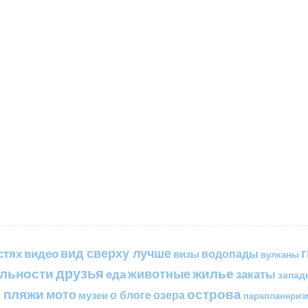
вид сверху лучше
стях
видео
водопады
визы
вулканы
друзья
льности
жилье
еда
животные
закаты
запад
 пляжи
острова
мото
о блоге
озера
музеи
парапланериз