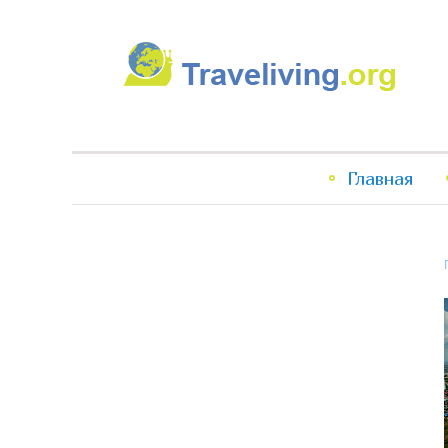
Traveliving
Главное
Главная
меню