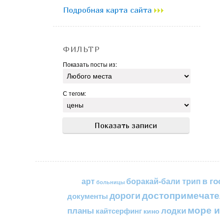
Подробная карта сайта
ФИЛЬТР
Показать посты из:
С тегом:
в го
арт
боракай-бали трип
больницы
достопримечате
дороги
документы
море и
планы
лодки
кайтсерфинг
кино