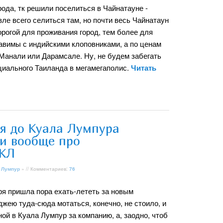
ода, тк решили поселиться в Чайнатауне -
ле всего селиться там, но почти весь Чайнатаун
орогой для проживания город, тем более для
тавимы с индийскими клоповниками, а по ценам
 Манали или Дарамсале. Ну, не будем забегать
нциального Таиланда в мегамегаполис.
Читать
ся до Куала Лумпура
 и вообще про
 КЛ
 Лумпур
» // Комментариев:
76
ря пришла пора ехать-лететь за новым
жею туда-сюда мотаться, конечно, не стоило, и
ной в Куала Лумпур за компанию, а, заодно, чтоб