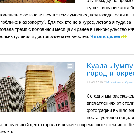
эту поездку не произо
существование хотя б
подешевле остановиться в этом сумасшедшем городе, если вы п
"поближе к аэропорту". Для тех кто не в курсе, летала я туда з
подала тремя с половиной месяцами ранее в Генконсульство РФ.
всяких гуляний и достопримечательностей.
Читать далее
Куала Лумпу
город и окре
11.02.2010 //
Малайзия
»
Куала
Сегодня мы расскажем
впечатлениях от стол
фотографий вышло мно
поста, условно подели
колониальный центр города и всякие современные стеклянно-бе
мечети.