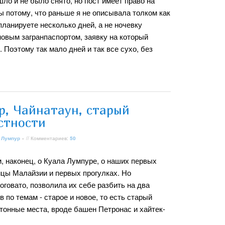
шло и не было снято, но пост имеет право на
ы потому, что раньше я не описывала толком как
ланируете несколько дней, а не ночевку
а новым загранпаспортом, заявку на который
 Поэтому так мало дней и так все сухо, без
р, Чайнатаун, старый
стности
 Лумпур
» // Комментариев:
50
, наконец, о Куала Лумпуре, о наших первых
ицы Малайзии и первых прогулках. Но
говато, позволила их себе разбить на два
в по темам - старое и новое, то есть старый
тонные места, вроде башен Петронас и хайтек-