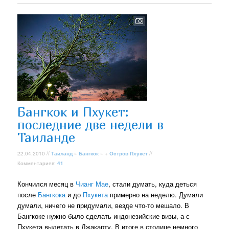
Бангкок и Пхукет:
последние две недели в
Таиланде
22.04.2010 //
Таиланд
»
Бангкок
» +
Остров Пхукет
//
Комментариев:
41
Кончился месяц в
Чианг Мае
, стали думать, куда деться
после
Бангкока
и до
Пхукета
примерно на неделю. Думали
думали, ничего не придумали, везде что-то мешало. В
Бангкоке нужно было сделать индонезийские визы, а с
Пхукета вылетать в Джакарту. В итоге в столице немного