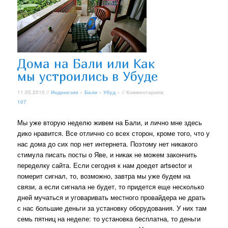
Дома на Бали или Как
мы устроились в Убуде
11.05.2010 //
Индонезия
»
Бали
»
Убуд
» // Комментариев:
107
Мы уже вторую неделю живем на Бали, и лично мне здесь
дико нравится. Все отлично со всех сторон, кроме того, что у
нас дома до сих пор нет интернета. Поэтому нет никакого
стимула писать посты о Яве, и никак не можем закончить
переделку сайта. Если сегодня к нам доедет artsector и
померит сигнал, то, возможно, завтра мы уже будем на
связи, а если сигнала не будет, то придется еще несколько
дней мучаться и уговаривать местного провайдера не драть
с нас большие деньги за установку оборудования. У них там
семь пятниц на неделе: то установка бесплатна, то деньги