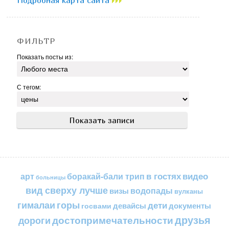
ФИЛЬТР
Показать посты из:
С тегом:
в гостях
видео
арт
боракай-бали трип
больницы
вид сверху лучше
водопады
визы
вулканы
горы
гималаи
дети
документы
госвами
девайсы
друзья
достопримечательности
дороги