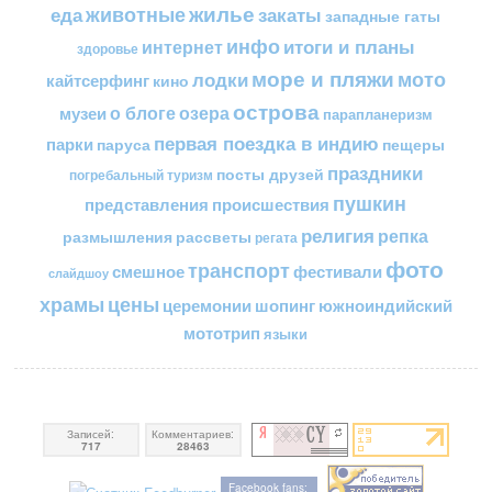
жилье
еда
животные
закаты
западные гаты
инфо
итоги и планы
интернет
здоровье
море и пляжи
мото
лодки
кайтсерфинг
кино
острова
о блоге
озера
музеи
парапланеризм
первая поездка в индию
парки
пещеры
паруса
праздники
посты друзей
погребальный туризм
пушкин
представления
происшествия
религия
репка
размышления
рассветы
регата
фото
транспорт
смешное
фестивали
слайдшоу
цены
храмы
церемонии
шопинг
южноиндийский
мототрип
языки
Записей:
Комментариев:
717
28463
Facebook fans: