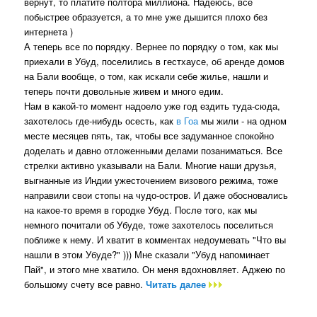
вернут, то платите полтора миллиона. Надеюсь, все
побыстрее образуется, а то мне уже дышится плохо без
интернета )
А теперь все по порядку. Вернее по порядку о том, как мы
приехали в Убуд, поселились в гестхаусе, об аренде домов
на Бали вообще, о том, как искали себе жилье, нашли и
теперь почти довольные живем и много едим.
Нам в какой-то момент надоело уже год ездить туда-сюда,
захотелось где-нибудь осесть, как
в Гоа
мы жили - на одном
месте месяцев пять, так, чтобы все задуманное спокойно
доделать и давно отложенными делами позаниматься. Все
стрелки активно указывали на Бали. Многие наши друзья,
выгнанные из Индии ужесточением визового режима, тоже
направили свои стопы на чудо-остров. И даже обосновались
на какое-то время в городке Убуд. После того, как мы
немного почитали об Убуде, тоже захотелось поселиться
поближе к нему. И хватит в комментах недоумевать "Что вы
нашли в этом Убуде?" ))) Мне сказали "Убуд напоминает
Пай", и этого мне хватило. Он меня вдохновляет. Аджею по
большому счету все равно.
Читать далее