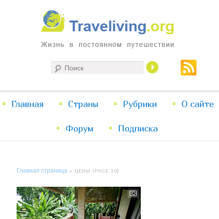
Жизнь в постоянном путешествии
Поиск
Traveliving
Главное
Главная
Страны
Перейти
Перейти
Рубрики
О сайте
меню
Форум
к
к
Подписка
основному
дополнительному
Главная страница
» ЦЕНЫ (PAGE 10)
содержимому
содержимому