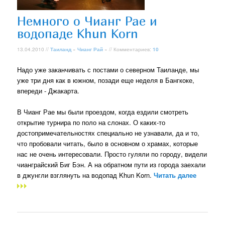
Немного о Чианг Рае и
водопаде Khun Korn
13.04.2010 //
Таиланд
»
Чианг Рай
» // Комментариев:
10
Надо уже заканчивать с постами о северном Таиланде, мы
уже три дня как в южном, позади еще неделя в Бангкоке,
впереди - Джакарта.
В Чианг Рае мы были проездом, когда ездили смотреть
открытие турнира по поло на слонах. О каких-то
достопримечательностях специально не узнавали, да и то,
что пробовали читать, было в основном о храмах, которые
нас не очень интересовали. Просто гуляли по городу, видели
чианграйский Биг Бэн. А на обратном пути из города заехали
в джунгли взглянуть на водопад Khun Korn.
Читать далее