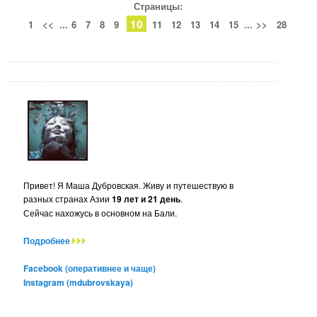
Страницы:
10
1
<<
...
6
7
8
9
11
12
13
14
15
...
>>
28
Привет! Я Маша Дубровская. Живу и путешествую в
разных странах Азии
19 лет и 21 день
.
Сейчас нахожусь в основном на Бали.
Подробнее
Facebook (оперативнее и чаще)
Instagram (mdubrovskaya)