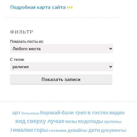
Подробная карта сайта
ФИЛЬТР
Показать посты из:
С тегом:
в гостях
видео
арт
боракай-бали трип
больницы
вид сверху лучше
водопады
визы
вулканы
горы
гималаи
дети
документы
госвами
девайсы