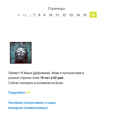
Страницы:
16
1
<<
...
7
8
9
10
11
12
13
14
15
Привет! Я Маша Дубровская. Живу и путешествую в
разных странах Азии
19 лет и 22 дня
.
Сейчас нахожусь в основном на Бали.
Подробнее
Facebook (оперативнее и чаще)
Instagram (mdubrovskaya)