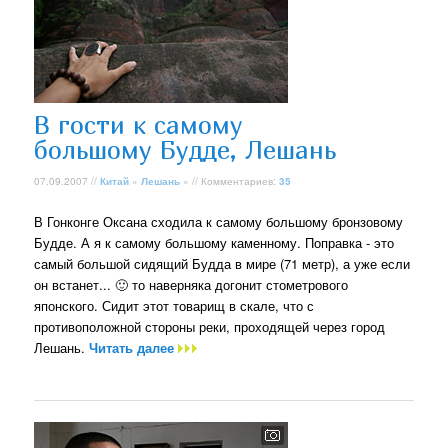
В гости к самому
большому Будде, Лешань
07.09.2007 //
Китай
»
Лешань
» // Комментариев:
35
В Гонконге Оксана сходила к самому большому бронзовому
Будде. А я к самому большому каменному. Поправка - это
самый большой сидящий Будда в мире (71 метр), а уже если
он встанет... 🙂 то наверняка догонит стометрового
японского. Сидит этот товарищ в скале, что с
противоположной стороны реки, проходящей через город
Лешань.
Читать далее