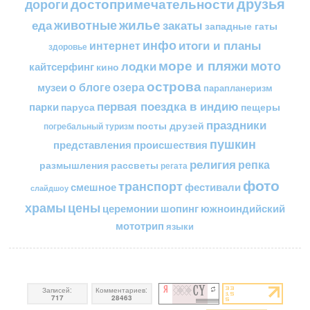
друзья
достопримечательности
дороги
жилье
еда
животные
закаты
западные гаты
инфо
итоги и планы
интернет
здоровье
море и пляжи
мото
лодки
кайтсерфинг
кино
острова
о блоге
озера
музеи
парапланеризм
первая поездка в индию
парки
пещеры
паруса
праздники
посты друзей
погребальный туризм
пушкин
представления
происшествия
религия
репка
размышления
рассветы
регата
фото
транспорт
смешное
фестивали
слайдшоу
цены
храмы
церемонии
шопинг
южноиндийский
мототрип
языки
Записей:
Комментариев:
717
28463