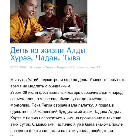
День из жизни Алды
Хурээ, Чадан, Тыва
07.08.2007 //
Россия
»
Тыва
»
Чадан
» // Комментариев:
23
Мы тут в Улгий подзастряли еще на день. У меня теперь есть
время не медлить с обещанным.
Утром 29 июля фестивальный лагерь сворачивался и народ
разъезжался, а у нас еще были сутки до отъезда в
Монголию. Пока Репка сворачивала палатку, я пошла в
единственный маленький буддистский храм Чадана Алдыы
Хурээ с целью напроситься к ним на проживание в течение
этих суток. С монахами частично я уже была знакома после
прошлого фестиваля, да и на этом успела пообщаться.