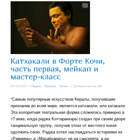
Катхакали в Форте Кочи,
часть первая, мейкап и
мастер-класс
25.03.2007 //
Индия
»
Керала
»
Кочи
» // Комментариев:
23
"Самым популярным искусством Кералы, получившим
признание во всем мире, является катхакали, или катакали.
Эта колоритная театральная форма сложилась примерно в
17 веке, когда раджа Коттараккары создал при своем дворе
танцевальную труппу, получив отказ от местного князя
одолжить свою. Раджа хотел наслаждаться историями из
«Рамаяны» и «Махабхараты» не на санскрите, а на