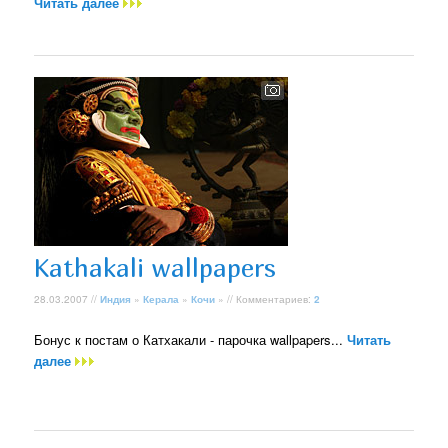
Читать далее
Kathakali wallpapers
28.03.2007 //
Индия
»
Керала
»
Кочи
» // Комментариев:
2
Бонус к постам о Катхакали - парочка wallpapers...
Читать
далее