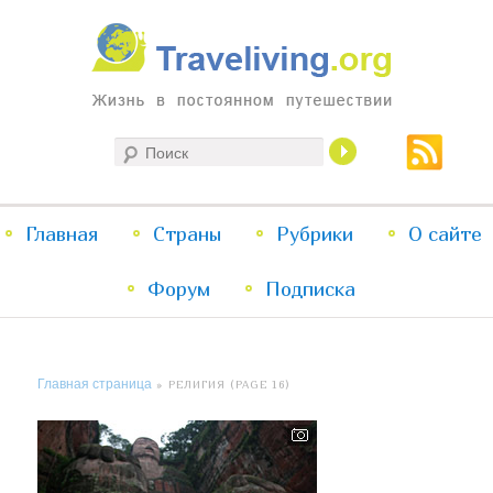
Жизнь в постоянном путешествии
Поиск
Traveliving
Главное
Главная
Страны
Перейти
Перейти
Рубрики
О сайте
меню
Форум
к
к
Подписка
основному
дополнительному
Главная страница
» РЕЛИГИЯ (PAGE 16)
содержимому
содержимому