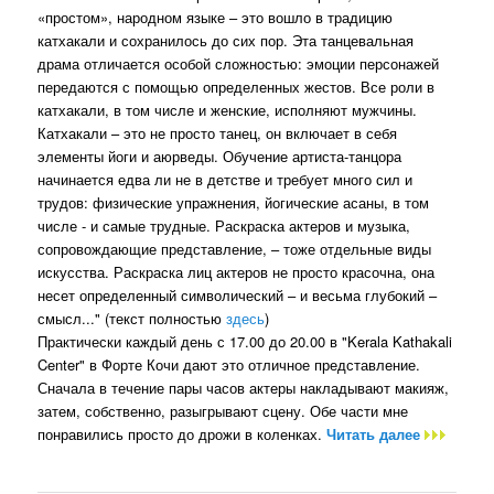
«простом», народном языке – это вошло в традицию
катхакали и сохранилось до сих пор. Эта танцевальная
драма отличается особой сложностью: эмоции персонажей
передаются с помощью определенных жестов. Все роли в
катхакали, в том числе и женские, исполняют мужчины.
Катхакали – это не просто танец, он включает в себя
элементы йоги и аюрведы. Обучение артиста-танцора
начинается едва ли не в детстве и требует много сил и
трудов: физические упражнения, йогические асаны, в том
числе - и самые трудные. Раскраска актеров и музыка,
сопровождающие представление, – тоже отдельные виды
искусства. Раскраска лиц актеров не просто красочна, она
несет определенный символический – и весьма глубокий –
смысл..." (текст полностью
здесь
)
Практически каждый день с 17.00 до 20.00 в "Kerala Kathakali
Center" в Форте Кочи дают это отличное представление.
Сначала в течение пары часов актеры накладывают макияж,
затем, собственно, разыгрывают сцену. Обе части мне
понравились просто до дрожи в коленках.
Читать далее