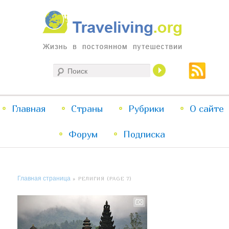
Жизнь в постоянном путешествии
Поиск
Traveliving
Главное
Главная
Страны
Перейти
Перейти
Рубрики
О сайте
меню
Форум
к
к
Подписка
основному
дополнительному
Главная страница
» РЕЛИГИЯ (PAGE 7)
содержимому
содержимому