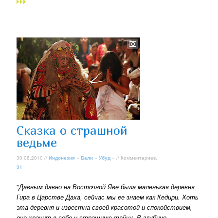
Сказка о страшной
ведьме
30.08.2010 //
Индонезия
»
Бали
»
Убуд
» // Комментариев:
31
"
Давным давно на Восточной Яве была маленькая деревня
Гира в Царстве Даха, сейчас мы ее знаем как Кедири. Хоть
эта деревня и известна своей красотой и спокойствием,
она хранит в себе и страшную тайну. В глубине