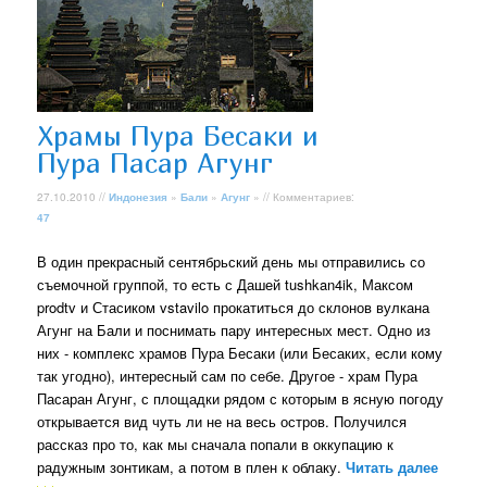
Храмы Пура Бесаки и
Пура Пасар Агунг
27.10.2010 //
Индонезия
»
Бали
»
Агунг
» // Комментариев:
47
В один прекрасный сентябрьский день мы отправились со
съемочной группой, то есть с Дашей tushkan4ik, Максом
prodtv и Стасиком vstavilo прокатиться до склонов вулкана
Агунг на Бали и поснимать пару интересных мест. Одно из
них - комплекс храмов Пура Бесаки (или Бесаких, если кому
так угодно), интересный сам по себе. Другое - храм Пура
Пасаран Агунг, с площадки рядом с которым в ясную погоду
открывается вид чуть ли не на весь остров. Получился
рассказ про то, как мы сначала попали в оккупацию к
радужным зонтикам, а потом в плен к облаку.
Читать далее