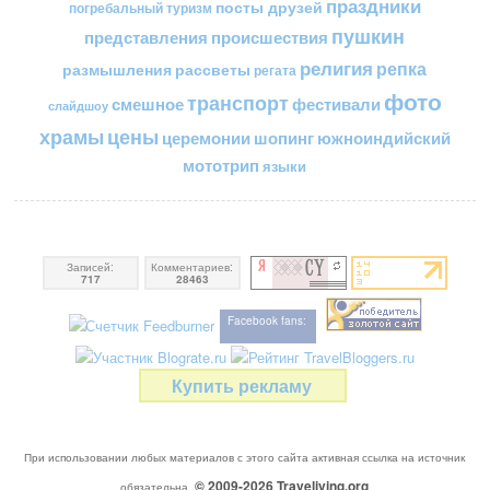
праздники
посты друзей
погребальный туризм
пушкин
представления
происшествия
религия
репка
размышления
рассветы
регата
фото
транспорт
смешное
фестивали
слайдшоу
цены
храмы
церемонии
шопинг
южноиндийский
мототрип
языки
Записей:
Комментариев:
717
28463
Facebook fans:
Купить рекламу
При использовании любых материалов с этого сайта активная ссылка на источник
© 2009-2026
Traveliving
.org
обязательна.