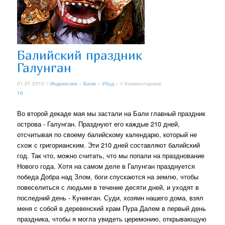
Балийский праздник
Галунган
01.07.2010 //
Индонезия
»
Бали
»
Убуд
» // Комментариев:
10
Во второй декаде мая мы застали на Бали главный праздник
острова - Галунган. Празднуют его каждые 210 дней,
отсчитывая по своему балийскому календарю, который не
схож с григорианским. Эти 210 дней составляют балийский
год. Так что, можно считать, что мы попали на празднование
Нового года. Хотя на самом деле в Галунган празднуется
победа Добра над Злом, боги спускаются на землю, чтобы
повеселиться с людьми в течение десяти дней, и уходят в
последний день - Кунинган. Суди, хозяин нашего дома, взял
меня с собой в деревенский храм Пура Далем в первый день
праздника, чтобы я могла увидеть церемонию, открывающую