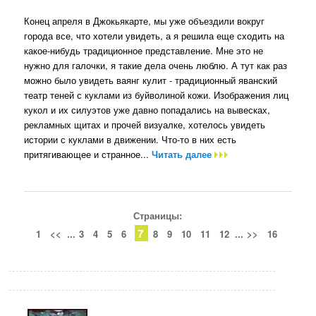
Конец апреля в Джокьякарте, мы уже объездили вокруг
города все, что хотели увидеть, а я решила еще сходить на
какое-нибудь традиционное представление. Мне это не
нужно для галочки, я такие дела очень люблю. А тут как раз
можно было увидеть ваянг кулит - традиционный яванский
театр теней с куклами из буйволиной кожи. Изображения лиц
кукол и их силуэтов уже давно попадались на вывесках,
рекламных щитах и прочей визуалке, хотелось увидеть
истории с куклами в движении. Что-то в них есть
притягивающее и странное...
Читать далее
Страницы:
7
1
<<
...
3
4
5
6
8
9
10
11
12
...
>>
16