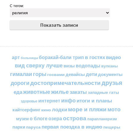
С тегом:
в гостях
видео
арт
боракай-бали трип
больницы
вид сверху лучше
водопады
визы
вулканы
горы
гималаи
дети
документы
госвами
девайсы
друзья
достопримечательности
дороги
жилье
еда
животные
закаты
западные гаты
инфо
итоги и планы
интернет
здоровье
море и пляжи
мото
лодки
кайтсерфинг
кино
острова
о блоге
озера
музеи
парапланеризм
первая поездка в индию
парки
пещеры
паруса