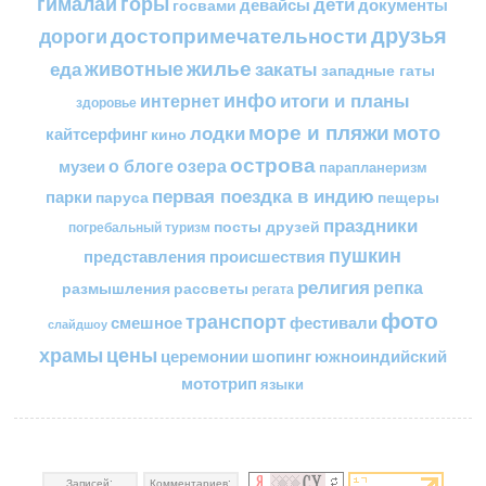
горы
гималаи
дети
документы
госвами
девайсы
друзья
достопримечательности
дороги
жилье
еда
животные
закаты
западные гаты
инфо
итоги и планы
интернет
здоровье
море и пляжи
мото
лодки
кайтсерфинг
кино
острова
о блоге
озера
музеи
парапланеризм
первая поездка в индию
парки
пещеры
паруса
праздники
посты друзей
погребальный туризм
пушкин
представления
происшествия
религия
репка
размышления
рассветы
регата
фото
транспорт
смешное
фестивали
слайдшоу
цены
храмы
церемонии
шопинг
южноиндийский
мототрип
языки
Записей:
Комментариев: