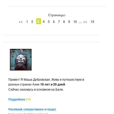
Страницы:
3
<<
1
2
4
5
6
7
8
9
10
...
>>
15
Привет! Я Маша Дубровская. Живу и путешествую в
разных странах Азии
19 лет и 20 дней
.
Сейчас нахожусь в основном на Бали.
Подробнее
Facebook (оперативнее и чаще)