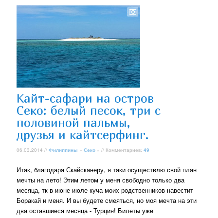
Кайт-сафари на остров
Секо: белый песок, три с
половиной пальмы,
друзья и кайтсерфинг.
06.03.2014 //
Филиппины
»
Секо
» // Комментариев:
49
Итак, благодаря Скайсканеру, я таки осуществлю свой план
мечты на лето! Этим летом у меня свободно только два
месяца, тк в июне-июле куча моих родственников навестит
Боракай и меня. И вы будете смеяться, но моя мечта на эти
два оставшиеся месяца - Турция! Билеты уже