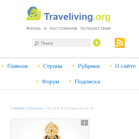
Жизнь в постоянном путешествии
Поиск
Traveliving
Главное
Главная
Страны
Перейти
Перейти
Рубрики
О сайте
меню
Форум
к
к
Подписка
основному
дополнительному
Главная страница
» ИТОГИ И ПЛАНЫ (PAGE 3)
содержимому
содержимому