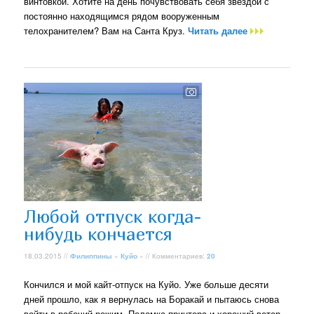
винтовкой. Хотите на день почувствовать себя звездой с
постоянно находящимся рядом вооруженным
телохранителем? Вам на Санта Круз.
Читать далее
Любой отпуск когда-
нибудь кончается
18.03.2015 //
Филиппины
»
Куйо
» // Комментариев:
20
Кончился и мой кайт-отпуск на Куйо. Уже больше десяти
дней прошло, как я вернулась на Боракай и пытаюсь снова
войти в рабочий режим. Поломка принтера и хороший ветер