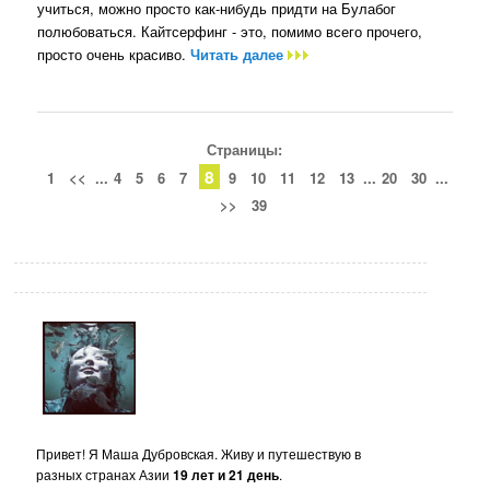
учиться, можно просто как-нибудь придти на Булабог
полюбоваться. Кайтсерфинг - это, помимо всего прочего,
просто очень красиво.
Читать далее
Страницы:
8
1
<<
...
4
5
6
7
9
10
11
12
13
...
20
30
...
>>
39
Привет! Я Маша Дубровская. Живу и путешествую в
разных странах Азии
19 лет и 21 день
.