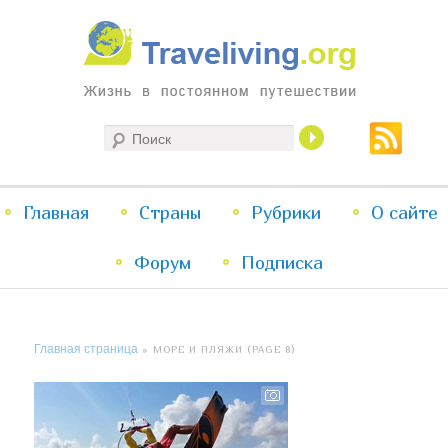
Жизнь в постоянном путешествии
Поиск
Traveliving
Главное
Главная
Страны
Перейти
Перейти
Рубрики
О сайте
меню
Форум
к
к
Подписка
основному
дополнительному
Главная страница
» МОРЕ И ПЛЯЖИ (PAGE 8)
содержимому
содержимому