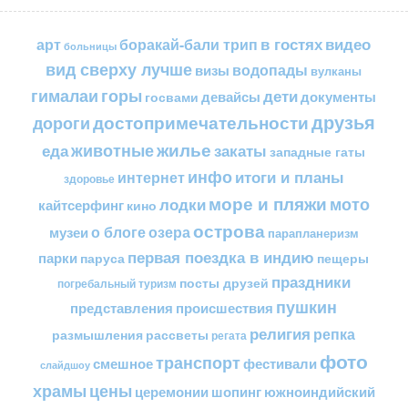
в гостях
видео
арт
боракай-бали трип
больницы
вид сверху лучше
водопады
визы
вулканы
горы
гималаи
дети
документы
госвами
девайсы
друзья
достопримечательности
дороги
жилье
еда
животные
закаты
западные гаты
инфо
итоги и планы
интернет
здоровье
море и пляжи
мото
лодки
кайтсерфинг
кино
острова
о блоге
озера
музеи
парапланеризм
первая поездка в индию
парки
пещеры
паруса
праздники
посты друзей
погребальный туризм
пушкин
представления
происшествия
религия
репка
размышления
рассветы
регата
фото
транспорт
смешное
фестивали
слайдшоу
цены
храмы
церемонии
шопинг
южноиндийский