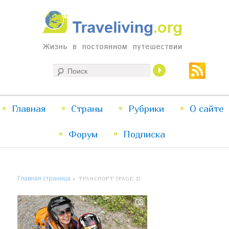
Жизнь в постоянном путешествии
Поиск
Traveliving
Главное
Главная
Страны
Перейти
Перейти
Рубрики
О сайте
меню
Форум
к
к
Подписка
основному
дополнительному
Главная страница
» ТРАНСПОРТ (PAGE 2)
содержимому
содержимому