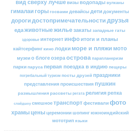
вид сверху лучше
водопады
визы
вулканы
горы
гималаи
дети
документы
госвами
девайсы
друзья
достопримечательности
дороги
жилье
еда
животные
закаты
западные гаты
инфо
итоги и планы
интернет
здоровье
море и пляжи
мото
лодки
кайтсерфинг
кино
острова
о блоге
озера
музеи
парапланеризм
первая поездка в индию
парки
пещеры
паруса
праздники
посты друзей
погребальный туризм
пушкин
представления
происшествия
религия
репка
размышления
рассветы
регата
фото
транспорт
смешное
фестивали
слайдшоу
цены
храмы
церемонии
шопинг
южноиндийский
мототрип
языки