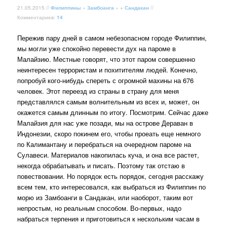
21.05.2015 //
Филиппины
»
Замбоанга
» +
Сандакан
//
Комментариев:
14
Пережив пару дней в самом небезопасном городе Филиппин,
мы могли уже спокойно перевести дух на пароме в
Малайзию. Местные говорят, что этот паром совершенно
неинтересен террористам и похитителям людей. Конечно,
попробуй кого-нибудь спереть с огромной махины на 676
человек. Этот переезд из страны в страну для меня
представлялся самым волнительным из всех и, может, он
окажется самым длинным по итогу. Посмотрим. Сейчас даже
Малайзия для нас уже позади, мы на острове Дераван в
Индонезии, скоро покинем его, чтобы проеать еще немного
по Калимантану и перебраться на очередном пароме на
Сулавеси. Материалов накопилась куча, и она все растет,
некогда обрабатывать и писать. Поэтому так отстаю в
повествовании. Но порядок есть порядок, сегодня расскажу
всем тем, кто интересовался, как выбраться из Филиппин по
морю из Замбоанги в Сандакан, или наоборот, таким вот
непростым, но реальным способом. Во-первых, надо
набраться терпения и приготовиться к нескольким часам в