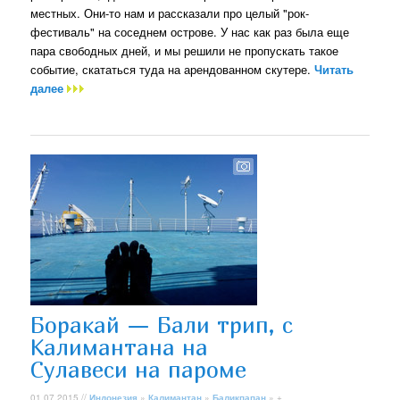
местных. Они-то нам и рассказали про целый "рок-
фестиваль" на соседнем острове. У нас как раз была еще
пара свободных дней, и мы решили не пропускать такое
событие, скататься туда на арендованном скутере.
Читать
далее
Боракай — Бали трип, с
Калимантана на
Сулавеси на пароме
01.07.2015 //
Индонезия
»
Калимантан
»
Баликпапан
» +