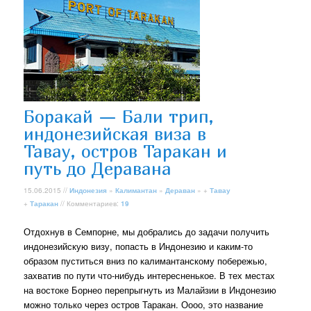
Боракай — Бали трип,
индонезийская виза в
Тавау, остров Таракан и
путь до Деравана
15.06.2015 //
Индонезия
»
Калимантан
»
Дераван
» +
Тавау
+
Таракан
// Комментариев:
19
Отдохнув в Семпорне, мы добрались до задачи получить
индонезийскую визу, попасть в Индонезию и каким-то
образом пуститься вниз по калимантанскому побережью,
захватив по пути что-нибудь интересненькое. В тех местах
на востоке Борнео перепрыгнуть из Малайзии в Индонезию
можно только через остров Таракан. Оооо, это название