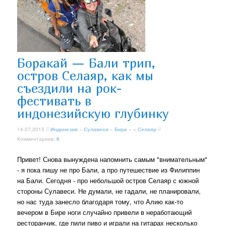
Боракай — Бали трип,
остров Селаяр, как мы
съездили на рок-
фестивать в
индонезийскую глубинку
14.07.2015 //
Индонезия
»
Сулавеси
»
Бира
» +
Селаяр
//
Комментариев:
6
Привет! Снова вынуждена напомнить самым "внимательным"
- я пока пишу не про Бали, а про путешествие из Филиппин
на Бали. Сегодня - про небольшой остров Селаяр с южной
стороны Сулавеси. Не думали, не гадали, не планировали,
но нас туда занесло благодаря тому, что Алию как-то
вечером в Бире ноги случайно привели в неработающий
ресторанчик, где пили пиво и играли на гитарах несколько