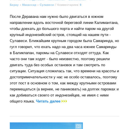
Берау
+
Макассар
+
Сулавеси
// Комментариев:
8
После Деравана нам нужно было двигаться в южном
направлении вдоль восточной береговой линии Калимантана,
чтобы доехать до большого порта и найти паром на другой
крупный индонезийский остров, стоящий на нашем пути -
Сулавеси. Ближайшим крупным городом была Самаринда, но
гугл говорил, что ехать надо на два часа южнее Самаринды
в Баликпапан, паромы на Сулавеси отходят оттуда. Как
часто они там ходят - было неизвестно, поэтому решили
двигать туда без особых остановок и там смотреть по
ситуации. Ситуация сложилась так, что времени на красоты и
достопримечательности у нас не особо оставалось, поэтому
этот пост в основном о том, как между крупными островами
перемещаться (а вернее, не паниковать) на долгих паромах и
как добиваться своего от индонезийцев, не имея с ними
общего языка.
Читать далее