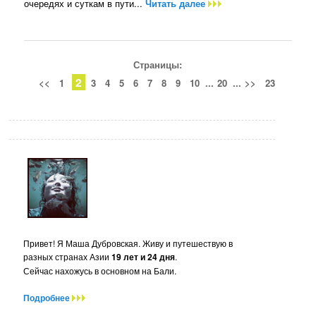
очередях и суткам в пути...
Читать далее
Страницы:
2
<<
1
3
4
5
6
7
8
9
10
...
20
...
>>
23
Привет! Я Маша Дубровская. Живу и путешествую в
разных странах Азии
19 лет и 24 дня
.
Сейчас нахожусь в основном на Бали.
Подробнее