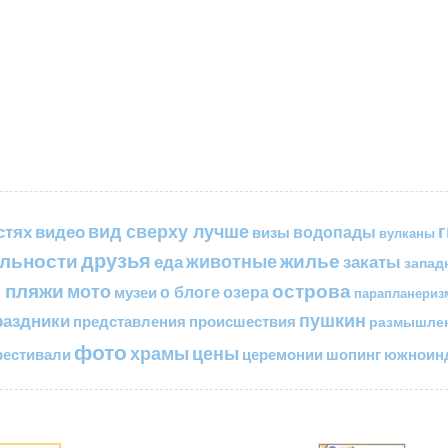
вид сверху лучше
стях
видео
водопады
визы
вулканы
друзья
льности
жилье
еда
животные
закаты
запад
 пляжи
острова
мото
о блоге
озера
музеи
парапланериз
пушкин
раздники
представления
происшествия
размышле
фото
цены
храмы
естивали
церемонии
шопинг
южноинд