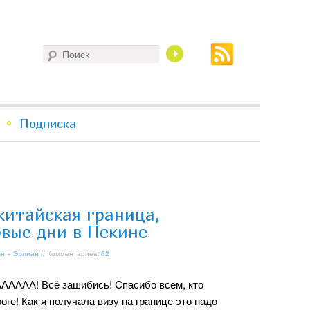
Поиск
Подписка
китайская граница,
рвые дни в Пекине
ин
+
Эрлиан
// Комментариев:
62
ААА! Всё зашибись! Спасибо всем, кто
оге! Как я получала визу на границе это надо