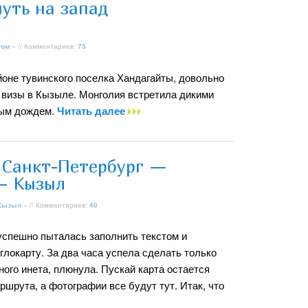
уть на запад
гом
» // Комментариев:
75
йоне тувинского поселка Хандагайты, довольно
в визы в Кызыле. Монголия встретила дикими
ным дождем.
Читать далее
 Санкт-Петербург —
— Кызыл
Кызыл
» // Комментариев:
40
успешно пыталась заполнить текстом и
локарту. За два часа успела сделать только
ного инета, плюнула. Пускай карта остается
ршрута, а фотографии все будут тут. Итак, что