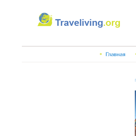
Traveliving
Главное
Главная
меню