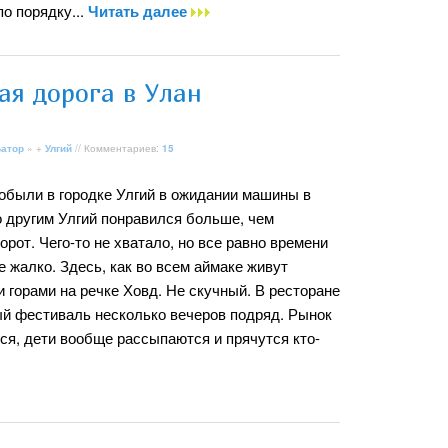
по порядку...
Читать далее
ая дорога в Улан
Батор
» +
Улгий
// Комментариев:
15
обыли в городке Улгий в ожидании машины в
о другим Улгий понравился больше, чем
орот. Чего-то не хватало, но все равно времени
е жалко. Здесь, как во всем аймаке живут
 горами на речке Ховд. Не скучный. В ресторане
ый фестиваль несколько вечеров подряд. Рынок
ся, дети вообще рассыпаются и прячутся кто-