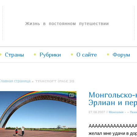
Жизнь в постоянном путешествии
Страны
Рубрики
Перейти
Перейти
О сайте
Форум
к
к
Главная страница
» ТРАНСПОРТ (PAGE 20)
основному
дополнительному
Монгольско-
содержимому
содержимому
Эрлиан и пе
27.08.2007 //
Монголия
» +
Пек
АААААААААААААААААА
желал мне удачи в дор