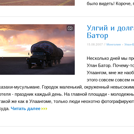
было видеть! Короче, 
Улгий и долг
Батор
15.08.2007 //
Монголия
»
Улан-
Несколько дней мы пр
Улан Батор. Почему-т
Улаангом, мне же наоб
этого совсем совсем н
казахи-мусульмане. Городок маленький, окруженный невысокими
отеля - праздник каждый день. На главной площади - молодежн
такой же как в Улаангоме, только люди неохотно фотографируют
куда.
Читать далее