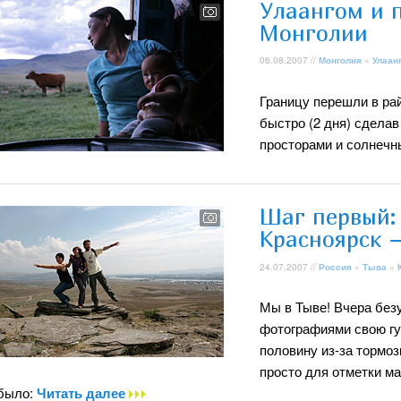
Улаангом и п
Монголии
06.08.2007 //
Монголия
»
Улаан
Границу перешли в ра
быстро (2 дня) сдела
просторами и солнеч
Шаг первый:
Красноярск 
24.07.2007 //
Россия
»
Тыва
»
Мы в Тыве! Вчера без
фотографиями свою гуг
половину из-за тормоз
просто для отметки ма
было:
Читать далее