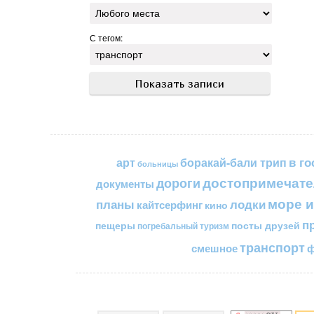
С тегом:
в го
арт
боракай-бали трип
больницы
достопримечате
дороги
документы
море и
планы
лодки
кайтсерфинг
кино
п
пещеры
посты друзей
погребальный туризм
транспорт
смешное
ф