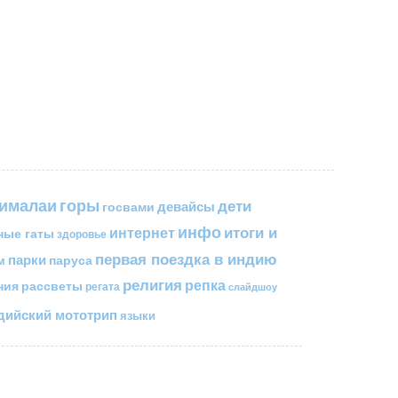
горы
гималаи
дети
госвами
девайсы
инфо
итоги и
интернет
ные гаты
здоровье
первая поездка в индию
парки
паруса
м
религия
репка
ния
рассветы
регата
слайдшоу
ийский мототрип
языки