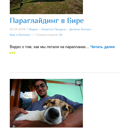
Параглайдинг в Бире
02.06.2008 //
Индия
»
Химачал Прадеш
»
Долина Кангра
»
Бир и Биллинг
» // Комментариев:
20
Видео о том, как мы летали на парапланах...
Читать далее