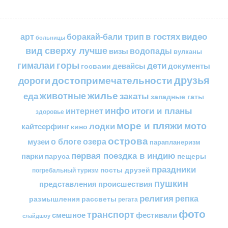
в гостях
видео
арт
боракай-бали трип
больницы
вид сверху лучше
водопады
визы
вулканы
горы
гималаи
дети
документы
госвами
девайсы
друзья
достопримечательности
дороги
жилье
еда
животные
закаты
западные гаты
инфо
итоги и планы
интернет
здоровье
море и пляжи
мото
лодки
кайтсерфинг
кино
острова
о блоге
озера
музеи
парапланеризм
первая поездка в индию
парки
пещеры
паруса
праздники
посты друзей
погребальный туризм
пушкин
представления
происшествия
религия
репка
размышления
рассветы
регата
фото
транспорт
смешное
фестивали
слайдшоу