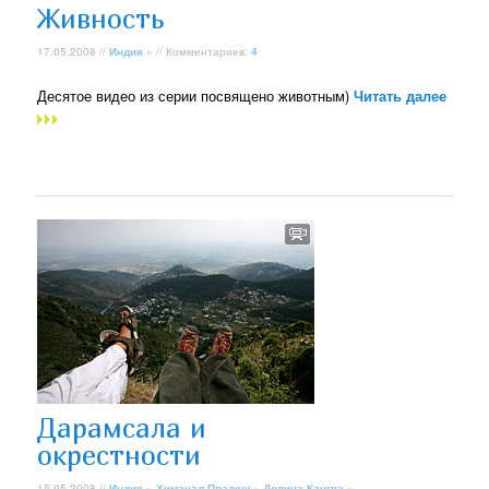
Живность
17.05.2008 //
Индия
» // Комментариев:
4
Десятое видео из серии посвящено животным)
Читать далее
Дарамсала и
окрестности
15.05.2008 //
Индия
»
Химачал Прадеш
»
Долина Кангра
»