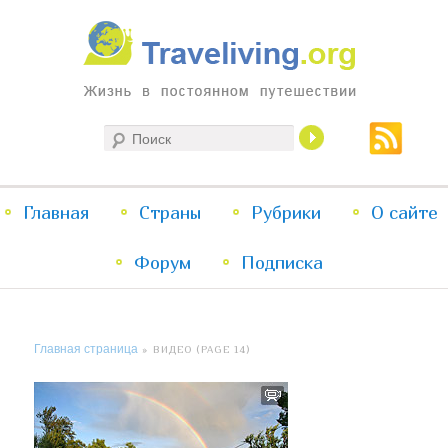
Жизнь в постоянном путешествии
Поиск
Traveliving
Главное
Главная
Страны
Перейти
Перейти
Рубрики
О сайте
меню
Форум
к
к
Подписка
основному
дополнительному
Главная страница
» ВИДЕО (PAGE 14)
содержимому
содержимому