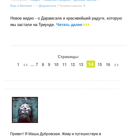
Бир и Биллинг
» +
Дарамсала
// Комментариев:
2
Новое видео - о Дарамсале и красивейшей радуге, которую
мы застали на Триунде.
Читать далее
Страницы:
14
1
<<
...
7
8
9
10
11
12
13
15
16
>>
Привет! Я Маша Дубровская. Живу и путешествую в