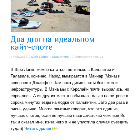
Два дня на идеальном
кайт-споте
27.08.2013 //
Шри-Ланка
»
Кальпития
» // Комментариев:
23
В Шри-Ланке можно кататься не только в Кальпитии и
Талавиле, конечно. Народ выбирается в Маннар (Мэна) и
севернее к Джаффне. Там пока дикие споты без школ и
инфраструктуры. В Мэна мы с Кэролайн почти выбрались, но
сорвалось. А из других мест я побывала только на острове в
сорока минутах езды на лодке от Кальпитии. Зато два раза и
очень удачно. Многие опытные говорят, что это один из
лучших спотов, если не лучший (наш азиатский чемпион Йо
так и сказал мне, из-за чего я и не упустила случая съездить
туда)))
Читать далее