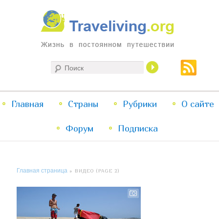
Жизнь в постоянном путешествии
Поиск
Traveliving
Главное
Главная
Страны
Перейти
Перейти
Рубрики
О сайте
меню
Форум
к
к
Подписка
основному
дополнительному
Главная страница
» ВИДЕО (PAGE 2)
содержимому
содержимому