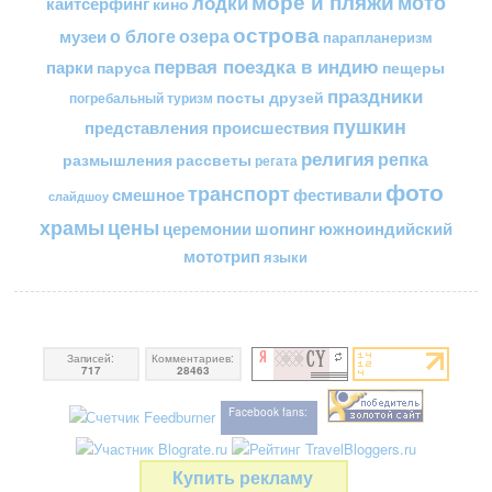
море и пляжи
мото
лодки
кайтсерфинг
кино
острова
о блоге
озера
музеи
парапланеризм
первая поездка в индию
парки
пещеры
паруса
праздники
посты друзей
погребальный туризм
пушкин
представления
происшествия
религия
репка
размышления
рассветы
регата
фото
транспорт
смешное
фестивали
слайдшоу
цены
храмы
церемонии
шопинг
южноиндийский
мототрип
языки
Записей:
Комментариев:
717
28463
Facebook fans:
Купить рекламу