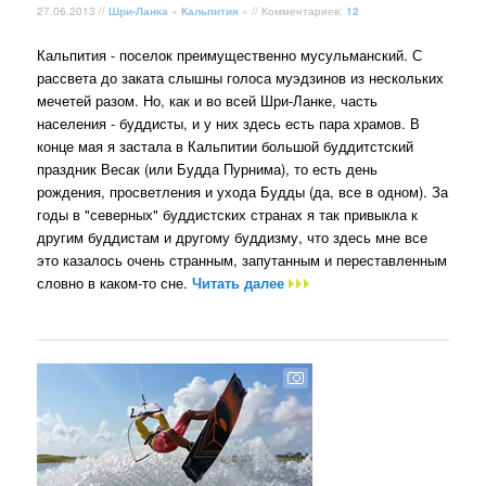
27.06.2013 //
Шри-Ланка
»
Кальпития
» // Комментариев:
12
Кальпития - поселок преимущественно мусульманский. С
рассвета до заката слышны голоса муэдзинов из нескольких
мечетей разом. Но, как и во всей Шри-Ланке, часть
населения - буддисты, и у них здесь есть пара храмов. В
конце мая я застала в Кальпитии большой буддитстский
праздник Весак (или Будда Пурнима), то есть день
рождения, просветления и ухода Будды (да, все в одном). За
годы в "северных" буддистских странах я так привыкла к
другим буддистам и другому буддизму, что здесь мне все
это казалось очень странным, запутанным и переставленным
словно в каком-то сне.
Читать далее