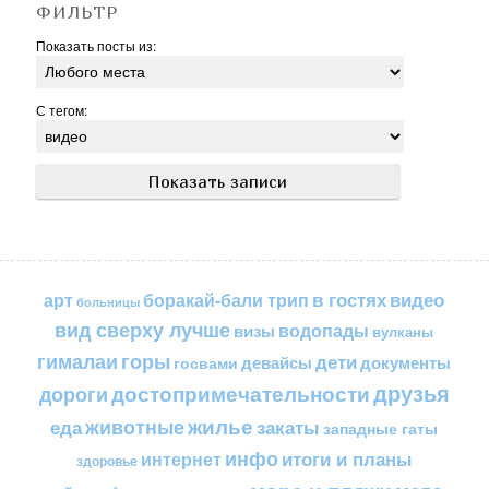
ФИЛЬТР
Показать посты из:
С тегом:
в гостях
видео
арт
боракай-бали трип
больницы
вид сверху лучше
водопады
визы
вулканы
горы
гималаи
дети
документы
госвами
девайсы
друзья
достопримечательности
дороги
жилье
еда
животные
закаты
западные гаты
инфо
итоги и планы
интернет
здоровье