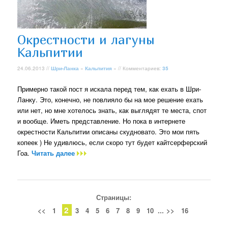
Окрестности и лагуны
Кальпитии
24.06.2013 //
Шри-Ланка
»
Кальпития
» // Комментариев:
35
Примерно такой пост я искала перед тем, как ехать в Шри-
Ланку. Это, конечно, не повлияло бы на мое решение ехать
или нет, но мне хотелось знать, как выглядят те места, спот
и вообще. Иметь представление. Но пока в интернете
окрестности Кальпитии описаны скудновато. Это мои пять
копеек ) Не удивлюсь, если скоро тут будет кайтсерферский
Гоа.
Читать далее
Страницы:
2
<<
1
3
4
5
6
7
8
9
10
...
>>
16