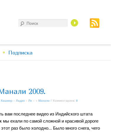
Поиск
Подписка
Манали 2009.
 Кашмир
»
Ладак
»
Ле
» +
Манали
// Комментариев:
8
ть вам последнее видео из Индийского штата
как мы ехали по самой сложной и красивой дороге
В этот раз было холодно... Было много снега, чего