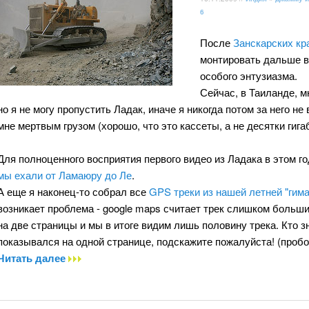
6
После
Занскарских кр
монтировать дальше ви
особого энтузиазма.
Сейчас, в Таиланде, 
но я не могу пропустить Ладак, иначе я никогда потом за него н
мне мертвым грузом (хорошо, что это кассеты, а не десятки гига
Для полноценного восприятия первого видео из Ладака в этом г
мы ехали от Ламаюру до Ле
.
А еще я наконец-то собрал все
GPS треки из нашей летней "гима
возникает проблема - google maps считает трек слишком большим
на две страницы и мы в итоге видим лишь половину трека. Кто зн
показывался на одной странице, подскажите пожалуйста! (проб
Читать далее