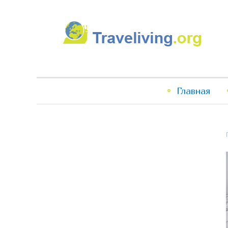
Traveliving
Главное
Главная
меню