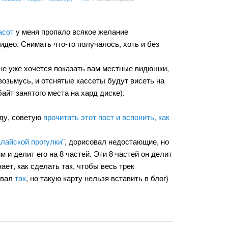
асот
у меня пропало всякое желание
део. Снимать что-то получалось, хоть и без
мне уже хочется показать вам местные видюшки,
е возьмусь, и отснятые кассеты будут висеть на
байт занятого места на хард диске).
оду, советую
прочитать этот пост и вспонить, как
лайской прогулки"
, дорисовал недостающие, но
 и делит его на 8 частей. Эти 8 частей он делит
ает, как сделать так, чтобы весь трек
овал
так
, но такую карту нельзя вставить в блог)