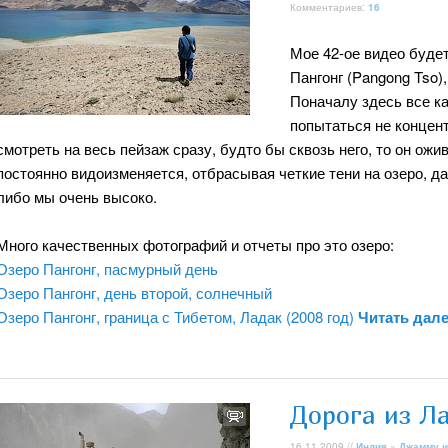
Комментариев:
16
Мое 42-ое видео буде
Пангонг (Pangong Tso)
Поначалу здесь все к
попытаться не концент
смотреть на весь пейзаж сразу, будто бы сквозь него, то он ожи
постоянно видоизменяется, отбрасывая четкие тени на озеро, да
либо мы очень высоко.
Много качественных фотографий и отчеты про это озеро:
Озеро Пангонг, пасмурный день
Озеро Пангонг, день второй, солнечный
Озеро Пангонг, граница с Тибетом, Ладак (2008 год)
Читать дал
Дорога из Л
16.11.2009 //
Индия
»
Джамму и