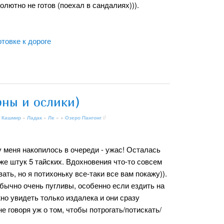
олютно не готов (поехал в сандалиях))).
товке к дороге
рны и ослики)
 Кашмир
»
Ладак
»
Ле
» +
Озеро Пангонг
//
 меня накопилось в очереди - ужас! Осталась
же штук 5 тайских. Вдохновения что-то совсем
ать, но я потихоньку все-таки все вам покажу)).
бычно очень пугливы, особенно если ездить на
но увидеть только издалека и они сразу
е говоря уж о том, чтобы потрогать/потискать/