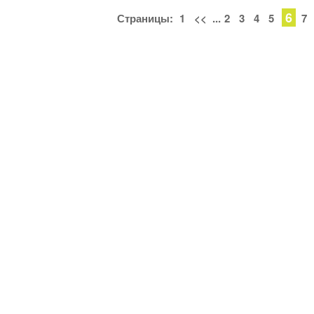
6
Страницы:
1
<<
...
2
3
4
5
7