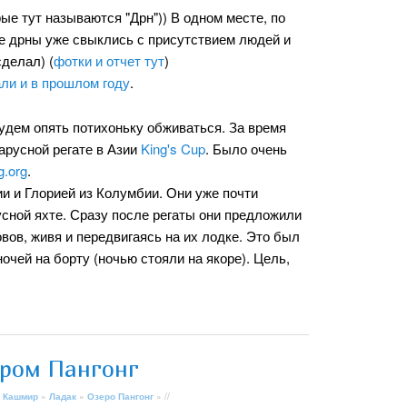
е тут называются "Дрн")) В одном месте, по
где дрны уже свыклись с присутствием людей и
сделал) (
фотки и отчет тут
)
ли и в прошлом году
.
удем опять потихоньку обживаться. За время
арусной регате в Азии
King's Cup
. Было очень
g.org
.
и и Глорией из Колумбии. Они уже почти
усной яхте. Сразу после регаты они предложили
вов, живя и передвигаясь на их лодке. Это был
очей на борту (ночью стояли на якоре). Цель,
ером Пангонг
 Кашмир
»
Ладак
»
Озеро Пангонг
» //