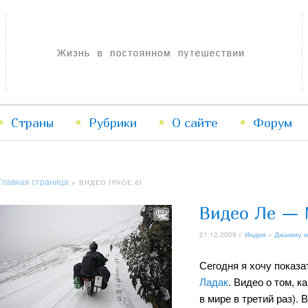
Жизнь в постоянном путешествии
Страны
Рубрики
Перейти
Перейти
О сайте
Форум
к
к
Главная страница
» ВИДЕО (PAGE 6)
основному
дополнительному
Видео Ле — 
содержимому
содержимому
21.12.2009 //
Индия
»
Джамму и
Сегодня я хочу показа
Ладак
. Видео о том, 
в мире в третий раз). 