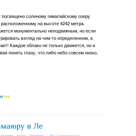
т посвящено соленому гималайскому озеру
, расположенному на высоте 4242 метра.
ажется монументально неподвижным, но если
рировать взгляд на чем-то определенном, а
вает! Каждое облако не только движется, но и
вая понять глазу, что либо небо совсем низко,
ее
амаюру в Ле
 Кашмир
»
Ладак
»
Ламаюру
» +
Ле
// Комментариев: