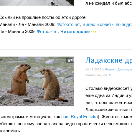
я не ожидал и был абс
Ссылки на прошлые посты об этой дороге:
Манали - Ле - Манали 2008:
Фотооточет
,
Видео и советы по подго
Ле - Манали 2009:
Фотоотчет
.
Читать далее
Ладакские д
14.12.2009 //
Индия
»
Джамму и
Комментариев:
11
Столько видеокассет у
еще одна из Индии и у
нет, чтобы их монтиров
Ладакские животные о
таком громком мотоцикле, как
наш Royal Enfield
)). Животных мож
убегают, поэтому заснять их на видео практически невозможно, н
покормить.