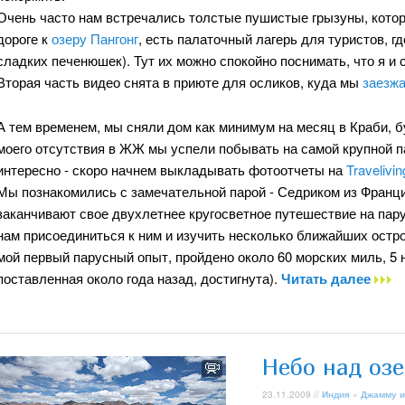
Очень часто нам встречались толстые пушистые грызуны, которы
дороге к
озеру Пангонг
, есть палаточный лагерь для туристов, 
сладких печенюшек). Тут их можно спокойно поснимать, что я и 
Вторая часть видео снята в приюте для осликов, куда мы
заезжа
А тем временем, мы сняли дом как минимум на месяц в Краби, б
моего отсутствия в ЖЖ мы успели побывать на самой крупной п
интересно - скоро начнем выкладывать фотоотчеты на
Travelivin
Мы познакомились с замечательной парой - Седриком из Франци
заканчивают свое двухлетнее кругосветное путешествие на пар
нам присоединиться к ним и изучить несколько ближайших остро
мой первый парусный опыт, пройдено около 60 морских миль, 5 н
поставленная около года назад, достигнута).
Читать далее
Небо над оз
23.11.2009 //
Индия
»
Джамму и