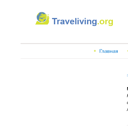
Traveliving
Главное
Главная
меню