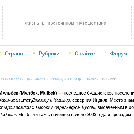
Жизнь в постоянном путешествии
Страны
Рубрики
Перейти
Перейти
О сайте
Форум
к
к
Главная страница
Индия
Джамму и Кашмир
Ладак
»
»
»
»
МУЛЬБЕК
основному
дополнительному
Мульбек (Мулбек, Mulbek)
— последнее буддистское поселени
содержимому
содержимому
Кашмир
а (штат
Джамму и Кашмир
, северная Индия). Место зна
старой гомпой
с высоким
барельефом Будды
, высеченным в б
Ладака
«. Мы были там с ночевкой в июле 2008 года и проездом 