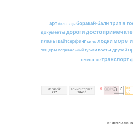
в го
арт
боракай-бали трип
больницы
достопримечате
дороги
документы
море и
планы
лодки
кайтсерфинг
кино
п
пещеры
посты друзей
погребальный туризм
транспорт
смешное
ф
Записей:
Комментариев:
717
28463
При использовании