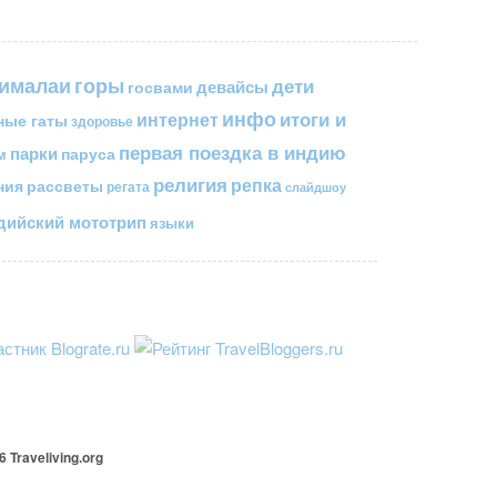
горы
гималаи
дети
госвами
девайсы
инфо
итоги и
интернет
ные гаты
здоровье
первая поездка в индию
парки
паруса
м
религия
репка
ния
рассветы
регата
слайдшоу
ийский мототрип
языки
26
Traveliving
.org