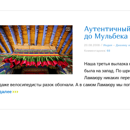
Аутентичный
до Мульбека
20.08.2008 //
Индия
»
Джамму и
Комментариев:
68
Наша третья вылазка н
была на запад. По шр
Ламаюру никаких перев
даже велосипедисты разок обогнали. А в самом Ламаюру мы по
далее