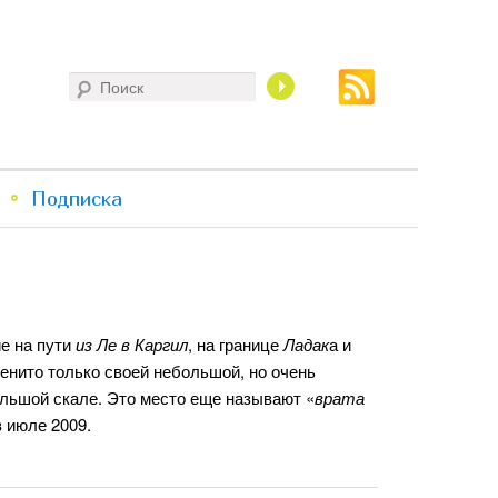
Поиск
Подписка
е на пути
из Ле в Каргил
, на границе
Ладак
а и
менито только своей небольшой, но очень
ольшой скале. Это место еще называют «
врата
в июле 2009.