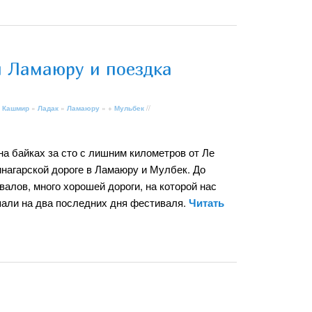
 Ламаюру и поездка
 Кашмир
»
Ладак
»
Ламаюру
» +
Мульбек
//
а байках за сто с лишним километров от Ле
инагарской дороге в Ламаюру и Мулбек. До
алов, много хорошей дороги, на которой нас
пали на два последних дня фестиваля.
Читать