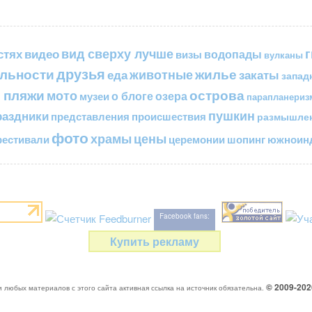
вид сверху лучше
стях
видео
водопады
визы
вулканы
друзья
льности
жилье
еда
животные
закаты
запад
 пляжи
острова
мото
о блоге
озера
музеи
парапланериз
пушкин
раздники
представления
происшествия
размышле
фото
цены
храмы
естивали
церемонии
шопинг
южноинд
Facebook fans:
Купить рекламу
© 2009-20
 любых материалов с этого сайта активная ссылка на источник обязательна.