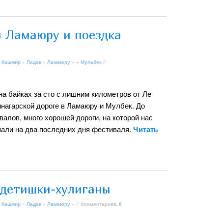
 Ламаюру и поездка
 Кашмир
»
Ладак
»
Ламаюру
» +
Мульбек
//
а байках за сто с лишним километров от Ле
инагарской дороге в Ламаюру и Мулбек. До
алов, много хорошей дороги, на которой нас
пали на два последних дня фестиваля.
Читать
детишки-хулиганы
 Кашмир
»
Ладак
»
Ламаюру
» // Комментариев:
8