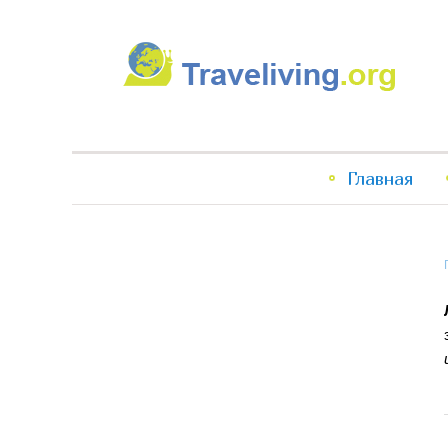
Traveliving
Главное
Главная
меню