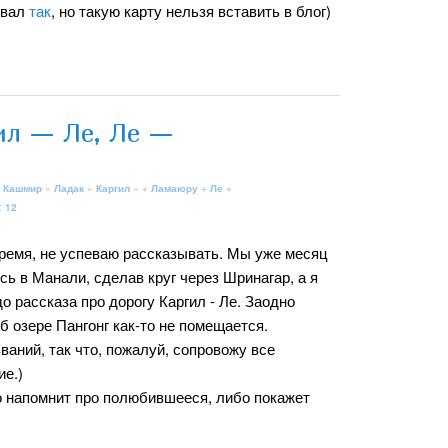
овал
так
, но такую карту нельзя вставить в блог)
ил — Ле, Ле —
 Кашмир
»
Ладак
»
Каргил
» +
Ламаюру
+
Ле
+
:
12
время, не успеваю рассказывать. Мы уже месяц
сь в Манали, сделав круг через Шринагар, а я
о рассказа про дорогу Каргил - Ле. Заодно
об озере Пангонг как-то не помещается.
ваний, так что, пожалуй, сопровожу все
ие.)
бо напомнит про полюбившееся, либо покажет