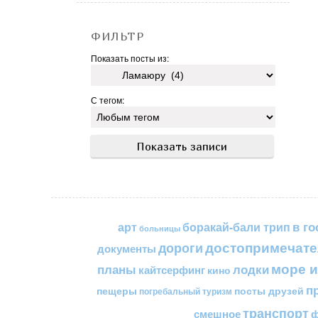
ФИЛЬТР
Показать посты из:
С тегом:
в го
арт
боракай-бали трип
больницы
достопримечате
дороги
документы
море и
планы
лодки
кайтсерфинг
кино
п
пещеры
посты друзей
погребальный туризм
транспорт
смешное
ф