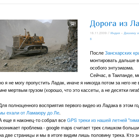
Дорога из Л
16.11.2009 //
Индия
»
Джамму и
6
После
Занскарских кр
монтировать дальше ви
особого энтузиазма.
Сейчас, в Таиланде, 
но я не могу пропустить Ладак, иначе я никогда потом за него н
мне мертвым грузом (хорошо, что это кассеты, а не десятки гига
Для полноценного восприятия первого видео из Ладака в этом г
мы ехали от Ламаюру до Ле
.
А еще я наконец-то собрал все
GPS треки из нашей летней "гима
возникает проблема - google maps считает трек слишком большим
на две страницы и мы в итоге видим лишь половину трека. Кто зн