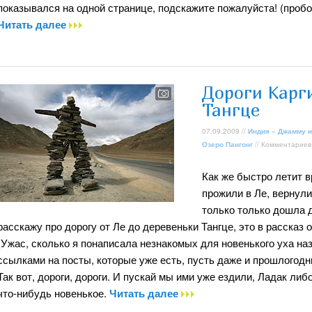
показывался на одной странице, подскажите пожалуйста! (проб
Читать далее
Дороги Карг
Тангце
07.09.2009 //
Индия
»
Джамму и
Озеро Пангонг
// Комментариев
Как же быстро летит 
прожили в Ле, вернули
только только дошла д
расскажу про дорогу от Ле до деревеньки Тангце, это в рассказ 
(Ужас, сколько я понаписала незнакомых для новенького уха наз
ссылками на посты, которые уже есть, пусть даже и прошлогодн
Так вот, дороги, дороги. И пускай мы ими уже ездили, Ладак ли
что-нибудь новенькое.
Читать далее