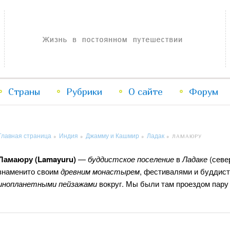
Жизнь в постоянном путешествии
Страны
Рубрики
Перейти
Перейти
О сайте
Форум
к
к
Главная страница
Индия
Джамму и Кашмир
Ладак
»
»
»
»
ЛАМАЮРУ
основному
дополнительному
Ламаюру (Lamayuru)
—
буддистское поселение
в
Ладаке
(севе
содержимому
содержимому
знаменито своим
древним монастырем
, фестивалями и буддис
инопланетными пейзажами
вокруг. Мы были там проездом пару р