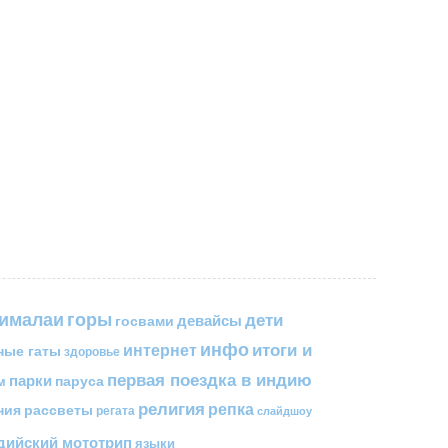
горы
гималаи
дети
госвами
девайсы
инфо
итоги и
интернет
ные гаты
здоровье
первая поездка в индию
парки
паруса
м
религия
репка
ния
рассветы
регата
слайдшоу
ийский мототрип
языки