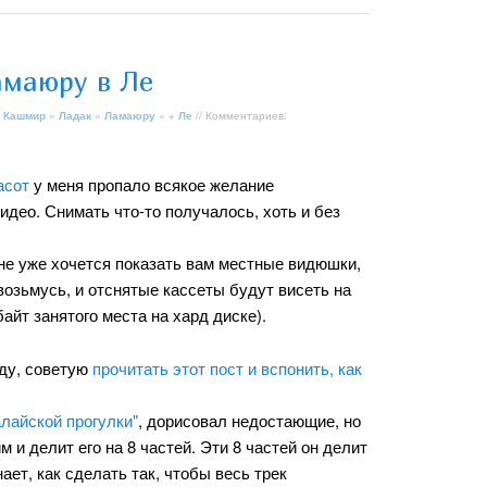
амаюру в Ле
 Кашмир
»
Ладак
»
Ламаюру
» +
Ле
// Комментариев:
асот
у меня пропало всякое желание
део. Снимать что-то получалось, хоть и без
мне уже хочется показать вам местные видюшки,
е возьмусь, и отснятые кассеты будут висеть на
байт занятого места на хард диске).
оду, советую
прочитать этот пост и вспонить, как
лайской прогулки"
, дорисовал недостающие, но
 и делит его на 8 частей. Эти 8 частей он делит
ает, как сделать так, чтобы весь трек