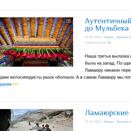
Аутентичный
до Мульбека
20.08.2008 //
Индия
»
Джамму и
Комментариев:
68
Наша третья вылазка н
была на запад. По шр
Ламаюру никаких перев
даже велосипедисты разок обогнали. А в самом Ламаюру мы по
далее
Ламаюрские 
18.08.2008 //
Индия
»
Джамму и