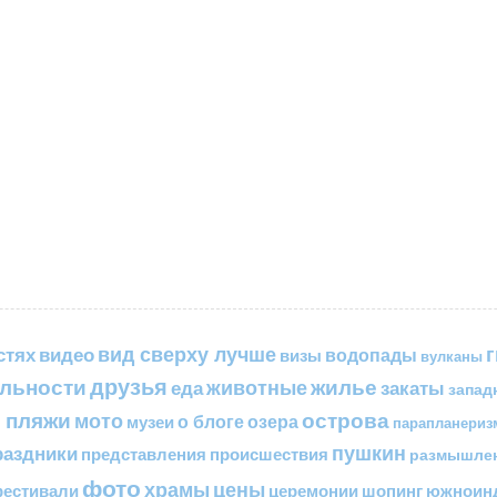
вид сверху лучше
стях
видео
водопады
визы
вулканы
друзья
льности
жилье
еда
животные
закаты
запад
 пляжи
острова
мото
о блоге
озера
музеи
парапланериз
пушкин
раздники
представления
происшествия
размышле
фото
цены
храмы
естивали
церемонии
шопинг
южноинд