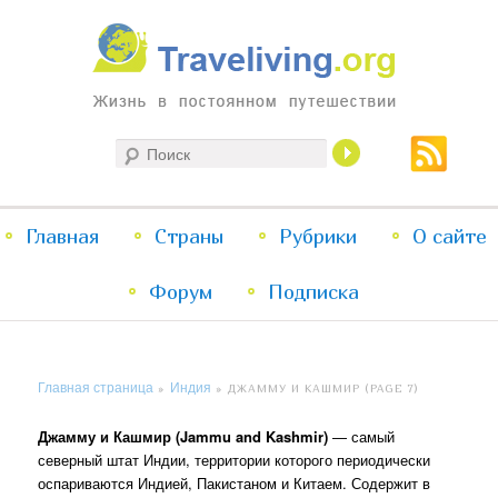
Жизнь в постоянном путешествии
Поиск
Traveliving
Главное
Главная
Страны
Перейти
Перейти
Рубрики
О сайте
меню
Форум
к
к
Подписка
основному
дополнительному
Главная страница
Индия
»
»
ДЖАММУ И КАШМИР
(PAGE 7)
содержимому
содержимому
Джамму и Кашмир (Jammu and Kashmir)
— самый
северный штат Индии, территории которого периодически
оспариваются Индией, Пакистаном и Китаем. Содержит в