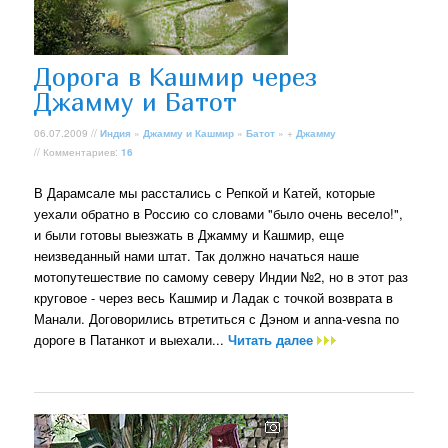
Дорога в Кашмир через
Джамму и Батот
06.07.2009 //
Индия
»
Джамму и Кашмир
»
Батот
» +
Джамму
// Комментариев:
16
В Дарамсале мы расстались с Репкой и Катей, которые
уехали обратно в Россию со словами "было очень весело!",
и были готовы выезжать в Джамму и Кашмир, еще
неизведанный нами штат. Так должно начаться наше
мотопутешествие по самому северу Индии №2, но в этот раз
круговое - через весь Кашмир и Ладак с точкой возврата в
Манали. Договорились втретиться с Дэном и anna-vesna по
дороге в Патанкот и выехали...
Читать далее