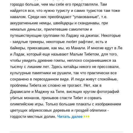
гораздо больше, чем мы себе его представляли. Там
найдется все, что нужно туристу и самих туристов там тоже
навалом. Среди них преобладают "упакованные", т.е.
аккуратненькие немцы, швейцарцы и скандинавы, при
немалых деньгах, прилетевшие самолетом и
путешествующие группами по Ладаку на джипах. Некоторые
- заядлые трекеры, некоторые любят рафтинг, есть и
байкеры, приехавшие, как мы, из Манали. И многие едут в Ле
и Ладак, который еще называют Малым Тибетом, для того,
чтобы увидеть древние гомпы, неплохо сохранившиеся за
тысячу с лишним лет. Здесь китайцы никого не прессовали,
культурные памятники не рушили, так что практически все
сохранено в первозданном виде. И люди живут спокойные,
проблемы Тибета их словно не трогают. Нет, как в
Дарамсале и Маджну ка Тиле, висящих кругом фотографий
убитых монахов, призывов спасти Тибет и сорвать
олимпийские игры. Только большие плакаты с изображением
цветущих абрикосовых деревьев и гроздей облепихи -
гордости местных долин.
Читать далее