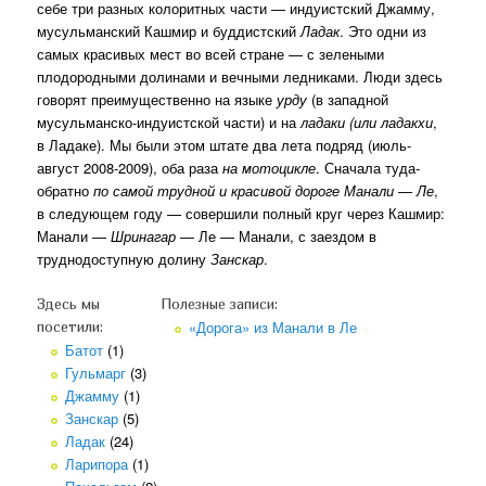
себе три разных колоритных части — индуистский Джамму,
мусульманский Кашмир и буддистский
Ладак
. Это одни из
самых красивых мест во всей стране — с зелеными
плодородными долинами и вечными ледниками. Люди здесь
говорят преимущественно на языке
урду
(в западной
мусульманско-индуистской части) и на
ладаки (или ладакхи
,
в Ладаке). Мы были этом штате два лета подряд (июль-
август 2008-2009), оба раза
на мотоцикле
. Сначала туда-
обратно
по самой трудной и красивой дороге Манали — Ле
,
в следующем году — совершили полный круг через Кашмир:
Манали —
Шринагар
— Ле — Манали, с заездом в
труднодоступную долину
Занскар
.
Здесь мы
Полезные записи:
«Дорога» из Манали в Ле
посетили:
Батот
(1)
Гульмарг
(3)
Джамму
(1)
Занскар
(5)
Ладак
(24)
Ларипора
(1)