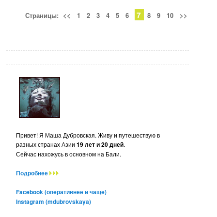
7
Страницы:
<<
1
2
3
4
5
6
8
9
10
>>
Привет! Я Маша Дубровская. Живу и путешествую в
разных странах Азии
19 лет и 20 дней
.
Сейчас нахожусь в основном на Бали.
Подробнее
Facebook (оперативнее и чаще)
Instagram (mdubrovskaya)