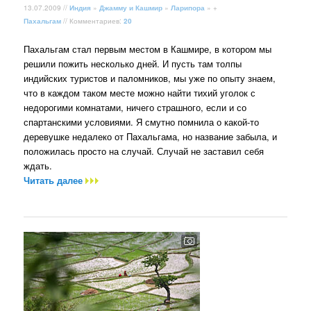
13.07.2009 //
Индия
»
Джамму и Кашмир
»
Ларипора
» +
Пахальгам
// Комментариев:
20
Пахальгам стал первым местом в Кашмире, в котором мы
решили пожить несколько дней. И пусть там толпы
индийских туристов и паломников, мы уже по опыту знаем,
что в каждом таком месте можно найти тихий уголок с
недорогими комнатами, ничего страшного, если и со
спартанскими условиями. Я смутно помнила о какой-то
деревушке недалеко от Пахальгама, но название забыла, и
положилась просто на случай. Случай не заставил себя
ждать.
Читать далее