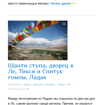
просто бормочущую мантры.
Читать далее
Шанти ступа, дворец в
Ле, Тикси и Спитук
гомпы, Ладак
26.08.2008 //
Индия
»
Джамму и Кашмир
»
Ладак
»
Ле
» //
Комментариев:
25
Между мототрипами по Ладаку мы отдыхали по два-три дня
в Ле, самом крупном городе региона. Причем, он оказался