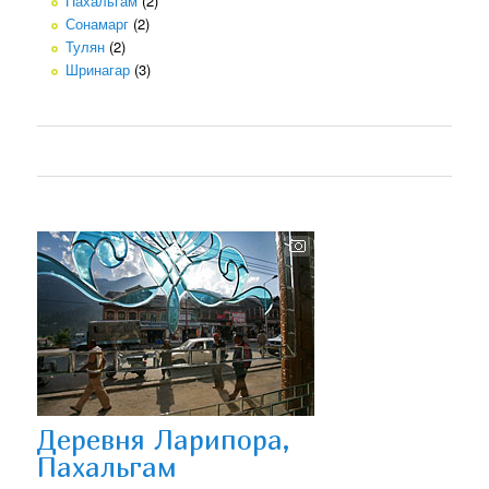
Пахальгам
(2)
Сонамарг
(2)
Тулян
(2)
Шринагар
(3)
Деревня Ларипора,
Пахальгам