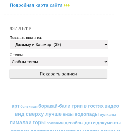
Подробная карта сайта
ФИЛЬТР
Показать посты из:
С тегом:
в гостях
видео
арт
боракай-бали трип
больницы
вид сверху лучше
водопады
визы
вулканы
горы
гималаи
дети
документы
госвами
девайсы
друзья
достопримечательности
дороги