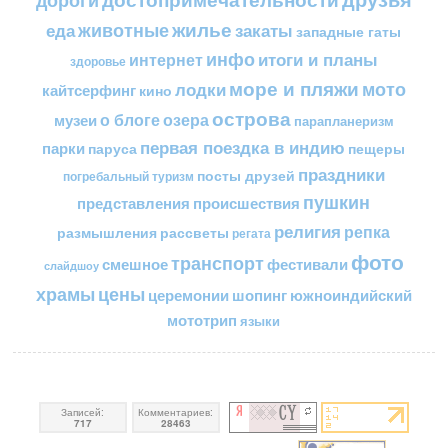
жилье
еда
животные
закаты
западные гаты
инфо
итоги и планы
интернет
здоровье
море и пляжи
мото
лодки
кайтсерфинг
кино
острова
о блоге
озера
музеи
парапланеризм
первая поездка в индию
парки
пещеры
паруса
праздники
посты друзей
погребальный туризм
пушкин
представления
происшествия
религия
репка
размышления
рассветы
регата
фото
транспорт
смешное
фестивали
слайдшоу
цены
храмы
церемонии
шопинг
южноиндийский
мототрип
языки
Записей:
Комментариев:
717
28463