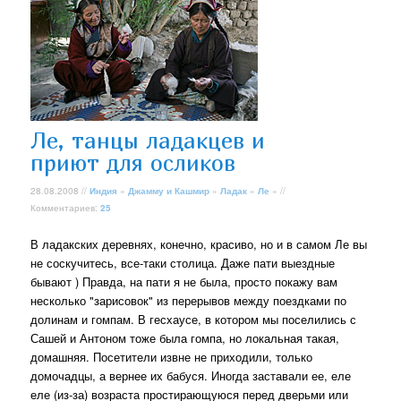
Ле, танцы ладакцев и
приют для осликов
28.08.2008 //
Индия
»
Джамму и Кашмир
»
Ладак
»
Ле
» //
Комментариев:
25
В ладакских деревнях, конечно, красиво, но и в самом Ле вы
не соскучитесь, все-таки столица. Даже пати выездные
бывают ) Правда, на пати я не была, просто покажу вам
несколько "зарисовок" из перерывов между поездками по
долинам и гомпам. В гесхаусе, в котором мы поселились с
Сашей и Антоном тоже была гомпа, но локальная такая,
домашняя. Посетители извне не приходили, только
домочадцы, а вернее их бабуся. Иногда заставали ее, еле
еле (из-за) возраста простирающуюся перед дверьми или