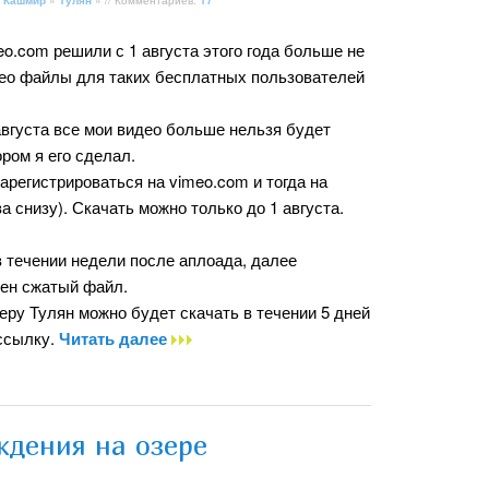
 Кашмир
»
Тулян
» // Комментариев:
17
o.com решили с 1 августа этого года больше не
ео файлы для таких бесплатных пользователей
 августа все мои видео больше нельзя будет
ором я его сделал.
зарегистрироваться на vimeo.com и тогда на
а снизу). Скачать можно только до 1 августа.
 течении недели после аплоада, далее
пен сжатый файл.
еру Тулян можно будет скачать в течении 5 дней
 ссылку.
Читать далее
ждения на озере