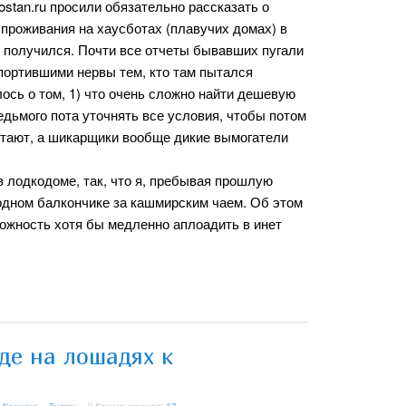
ostan.ru просили обязательно рассказать о
проживания на хаусботах (плавучих домах) в
й получился. Почти все отчеты бывaвших пугали
портившими нервы тем, кто там пытался
ось о том, 1) что очень сложно найти дешевую
едьмого пота уточнять все условия, чтобы потом
остают, а шикарщики вообще дикие вымогатели
в лодкодоме, так, что я, пребывая прошлую
водном балкончике за кашмирским чаем. Об этом
можность хотя бы медленно аплоадить в инет
де на лошадях к