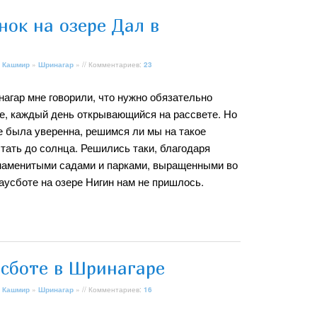
нок на озере Дал в
 Кашмир
»
Шринагар
» // Комментариев:
23
агар мне говорили, что нужно обязательно
де, каждый день открывающийся на рассвете. Но
не была уверенна, решимся ли мы на такое
тать до солнца. Решились таки, благодаря
знаменитыми садами и парками, выращенными во
аусботе на озере Нигин нам не пришлось.
усботе в Шринагаре
 Кашмир
»
Шринагар
» // Комментариев:
16