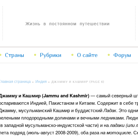
Жизнь в постоянном путешествии
Страны
Рубрики
Перейти
Перейти
О сайте
Форум
к
к
Главная страница
Индия
»
»
ДЖАММУ И КАШМИР
(PAGE 6)
основному
дополнительному
Джамму и Кашмир (Jammu and Kashmir)
— самый северный шта
содержимому
содержимому
оспариваются Индией, Пакистаном и Китаем. Содержит в себе т
Джамму, мусульманский Кашмир и буддистский
Ладак
. Это одн
зелеными плодородными долинами и вечными ледниками. Люди 
(в западной мусульманско-индуистской части) и на
ладаки (или 
лета подряд (июль-август 2008-2009), оба раза
на мотоцикле
. 