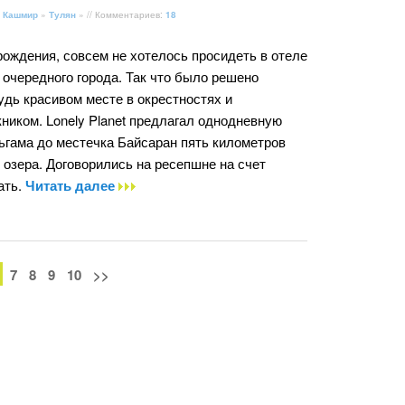
 Кашмир
»
Тулян
» // Комментариев:
18
 рождения, совсем не хотелось просидеть в отеле
о очередного города. Так что было решено
удь красивом месте в окрестностях и
кником. Lonely Planet предлагал однодневную
льгама до местечка Байсаран пять километров
 озера. Договорились на ресепшне на счет
ать.
Читать далее
7
8
9
10
>>