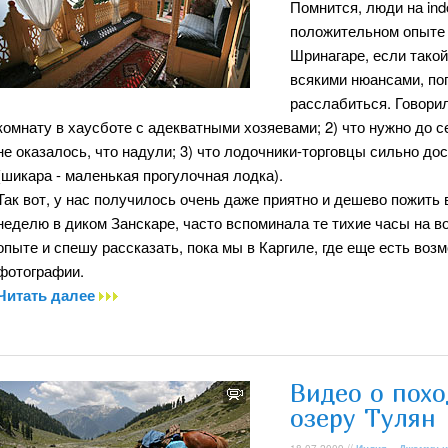
Помнится, люди на ind
положительном опыте 
Шринагаре, если тако
всякими нюансами, по
расслабиться. Говорил
комнату в хаусботе с адекватными хозяевами; 2) что нужно до с
не оказалось, что надули; 3) что лодочники-торговцы сильно д
(шикара - маленькая прогулочная лодка).
Так вот, у нас получилось очень даже приятно и дешево пожить 
неделю в диком Занскаре, часто вспоминала те тихие часы на 
опыте и спешу рассказать, пока мы в Каргиле, где еще есть воз
фотографии.
Читать далее
Видео о похо
озеру Тулян