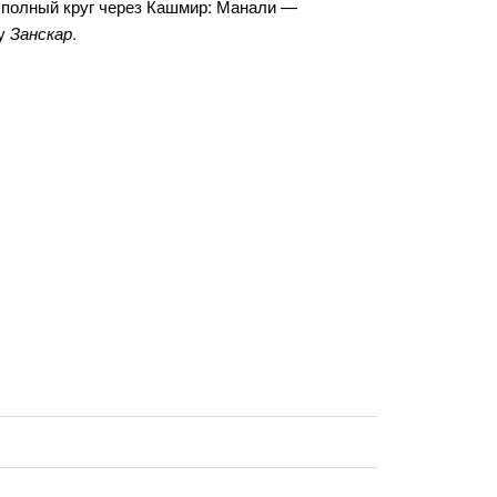
 полный круг через Кашмир: Манали —
ну
Занскар
.