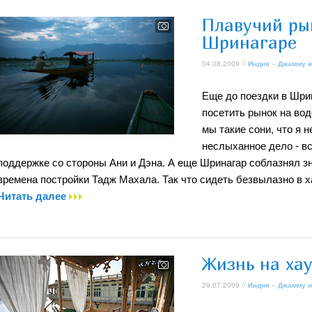
Плавучий ры
Шринагаре
04.08.2009 //
Индия
»
Джамму и
Еще до поездки в Шрин
посетить рынок на во
мы такие сони, что я 
неслыханное дело - вс
поддержке со стороны Ани и Дэна. А еще Шринагар соблазнял 
времена постройки Тадж Махала. Так что сидеть безвылазно в х
Читать далее
Жизнь на ха
29.07.2009 //
Индия
»
Джамму и