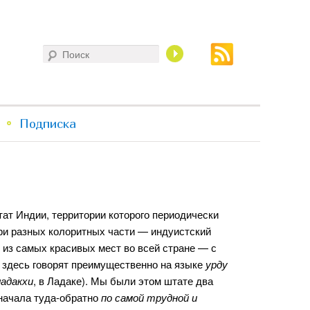
Поиск
Подписка
т Индии, территории которого периодически
ри разных колоритных части — индуистский
и из самых красивых мест во всей стране — с
здесь говорят преимущественно на языке
урду
ладакхи
, в Ладаке). Мы были этом штате два
Сначала туда-обратно
по самой трудной и