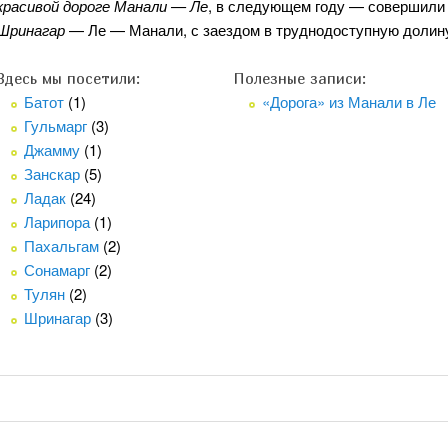
красивой дороге Манали — Ле
, в следующем году — совершили
Шринагар
— Ле — Манали, с заездом в труднодоступную доли
Здесь мы посетили:
Полезные записи:
Батот
(1)
«Дорога» из Манали в Ле
Гульмарг
(3)
Джамму
(1)
Занскар
(5)
Ладак
(24)
Ларипора
(1)
Пахальгам
(2)
Сонамарг
(2)
Тулян
(2)
Шринагар
(3)