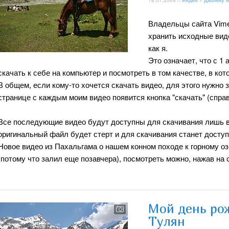
18.07.2009 //
Индия
»
Джамму и
Владельцы сайта Vime
хранить исходные вид
как я.
Это означает, что с 1
скачать к себе на компьютер и посмотреть в том качестве, в кот
В общем, если кому-то хочется скачать видео, для этого нужно 
странице с каждым моим видео появится кнопка "скачать" (справ
Все последующие видео будут доступны для скачивания лишь в
оригинальный файл будет стерт и для скачивания станет досту
Новое видео из Пахальгама о нашем конном походе к горному оз
(потому что залил еще позавчера), посмотреть можно, нажав на
Мой день ро
Тулян