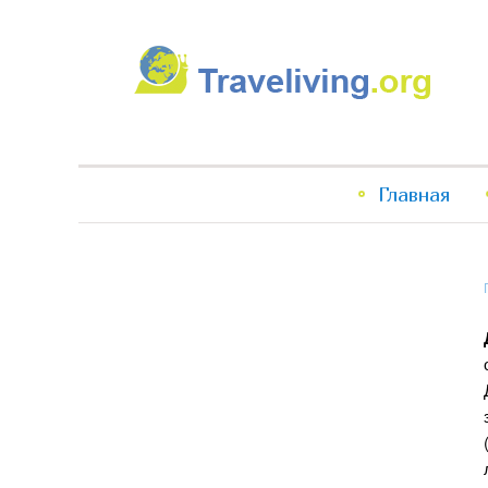
Traveliving
Главное
Главная
меню