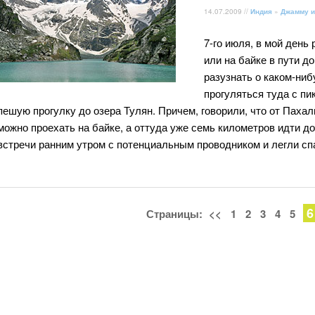
14.07.2009 //
Индия
»
Джамму и
7-го июля, в мой день
или на байке в пути д
разузнать о каком-ниб
прогуляться туда с пи
пешую прогулку до озера Тулян. Причем, говорили, что от Паха
можно проехать на байке, а оттуда уже семь километров идти до
встречи ранним утром с потенциальным проводником и легли сп
6
Страницы:
<<
1
2
3
4
5