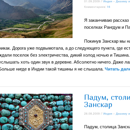
01.09.2009 //
Индия
»
Джамму и
Комментариев:
16
Я заканчиваю рассказ 
поселках Рангдум и Па
Покинув Занскар мы н
никак. Дорога уже подвымотала, а до следующего пункта, где е
ждали поселок без электричества, дикий холод ночью и Тишина.
услышать хоть один звук в деревне. Абсолютно ничего. Даже лая
Больше нигде в Индии такой тишины я не слышала.
Читать дал
Падум, стол
Занскар
26.08.2009 //
Индия
»
Джамму и
Падум, столица Занск