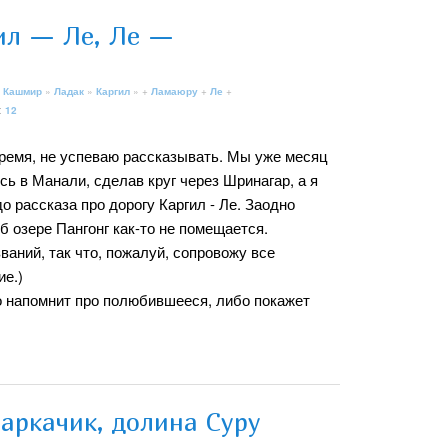
ил — Ле, Ле —
 Кашмир
»
Ладак
»
Каргил
» +
Ламаюру
+
Ле
+
:
12
время, не успеваю рассказывать. Мы уже месяц
сь в Манали, сделав круг через Шринагар, а я
о рассказа про дорогу Каргил - Ле. Заодно
об озере Пангонг как-то не помещается.
ваний, так что, пожалуй, сопровожу все
ие.)
бо напомнит про полюбившееся, либо покажет
аркачик, долина Суру