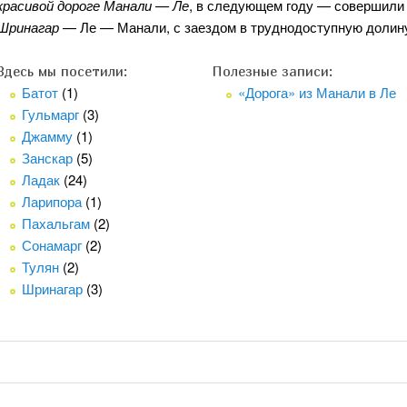
красивой дороге Манали — Ле
, в следующем году — совершили
Шринагар
— Ле — Манали, с заездом в труднодоступную доли
Здесь мы посетили:
Полезные записи:
Батот
(1)
«Дорога» из Манали в Ле
Гульмарг
(3)
Джамму
(1)
Занскар
(5)
Ладак
(24)
Ларипора
(1)
Пахальгам
(2)
Сонамарг
(2)
Тулян
(2)
Шринагар
(3)