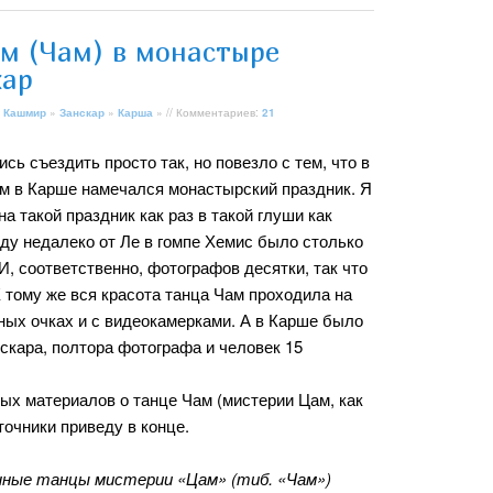
м (Чам) в монастыре
кар
 Кашмир
»
Занскар
»
Карша
» // Комментариев:
21
сь съездить просто так, но повезло с тем, что в
ам в Карше намечался монастырский праздник. Я
на такой праздник как раз в такой глуши как
ду недалеко от Ле в гомпе Хемис было столько
И, соответственно, фотографов десятки, так что
К тому же вся красота танца Чам проходила на
ных очках и с видеокамерками. А в Карше было
скара, полтора фотографа и человек 15
ных материалов о танце Чам (мистерии Цам, как
точники приведу в конце.
ные танцы мистерии «Цам» (тиб. «Чам»)