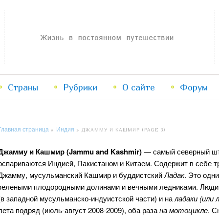
Жизнь в постоянном путешествии
Страны
Рубрики
Перейти
Перейти
О сайте
Форум
к
к
Главная страница
Индия
»
»
ДЖАММУ И КАШМИР
(PAGE 3)
основному
дополнительному
Джамму и Кашмир (Jammu and Kashmir)
— самый северный шта
содержимому
содержимому
оспариваются Индией, Пакистаном и Китаем. Содержит в себе т
Джамму, мусульманский Кашмир и буддистский
Ладак
. Это одн
зелеными плодородными долинами и вечными ледниками. Люди 
(в западной мусульманско-индуистской части) и на
ладаки (или 
лета подряд (июль-август 2008-2009), оба раза
на мотоцикле
. 