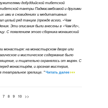
служителями добуддийской тибетской
 тибетской тантры Падмасамбхавой и другими
ных ими в сновидениях и медитативных
л целый ряд танцев (прежде всего, «Чам
ения. Эти описания были внесены в «Чам Иг»,
у. С появлением этого сборника монашеский
три монастыря: на монастырском дворе или
магическое и мистическое содержание было
священие, и тщательно охранялось от мирян. С
перед монастырём, и грозная мистерия,
в театральное зрелище. "
Читать далее
7
8
9
10
>>