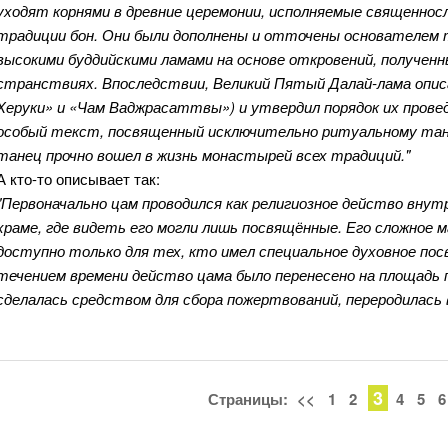
уходят корнями в древние церемонии, исполняемые священно
традиции бон. Они были дополнены и отточены основателем
высокими буддийскими ламами на основе откровений, получен
странствиях. Впоследствии, Великий Пятый Далай-лама описа
Херуки» и «Чам Ваджрасаттвы») и утвердил порядок их провед
особый текст, посвященный исключительно ритуальному танц
танец прочно вошел в жизнь монастырей всех традиций."
А кто-то описывает так:
"Первоначально цам проводился как религиозное действо вну
храме, где видеть его могли лишь посвящённые. Его сложное 
доступно только для тех, кто имел специальное духовное по
течением времени действо цама было перенесено на площадь 
сделалась средством для сбора пожертвований, переродилась 
3
Страницы:
<<
1
2
4
5
6