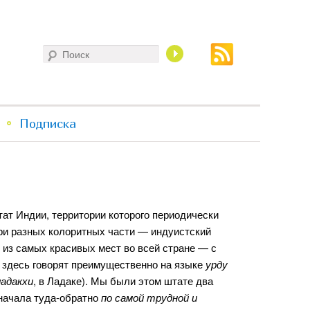
Поиск
Подписка
т Индии, территории которого периодически
ри разных колоритных части — индуистский
и из самых красивых мест во всей стране — с
здесь говорят преимущественно на языке
урду
ладакхи
, в Ладаке). Мы были этом штате два
Сначала туда-обратно
по самой трудной и