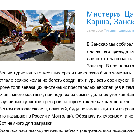
Мистерия Ца
Карша, Занс
24.08.2009 //
Индия
»
Джамму и
В Занскар мы собирали
дни нашего приезда т
давно хотела попасть 
Занскар. В прошлом го
белых туристов, что местных среди них сложно было заметить. 
отпало всякое желание бегать среди них и урывать свои куски. 
фоне толп зевающих чистеньких престарелых европейцев в тем
очень много местных, пришедших из самых дальних уголков Зан
случайных туристов-трекеров, которым так же как нам повезло.
В этом фоторассказе я, пожалуй, буду вставлять цитаты из раз
это называют в России и Монголии). Обозначу их курсивом, а ис
Вот немного для затравки:
"Являясь частью крупномасштабных ритуалов, костюмирован