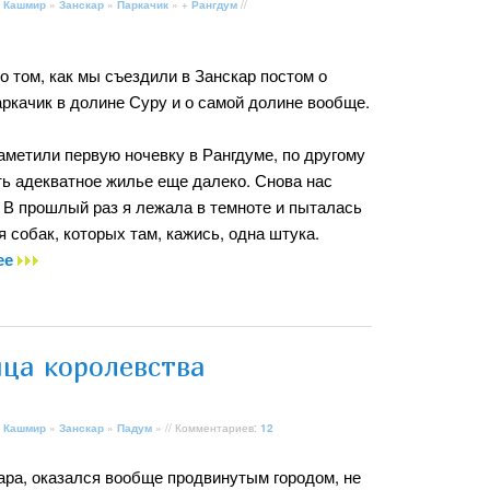
 Кашмир
»
Занскар
»
Паркачик
» +
Рангдум
//
о том, как мы съездили в Занскар постом о
ркачик в долине Суру и о самой долине вообще.
аметили первую ночевку в Рангдуме, по другому
сть адекватное жилье еще далеко. Снова нас
 В прошлый раз я лежала в темноте и пыталась
 собак, которых там, кажись, одна штука.
ее
ица королевства
 Кашмир
»
Занскар
»
Падум
» // Комментариев:
12
ара, оказался вообще продвинутым городом, не