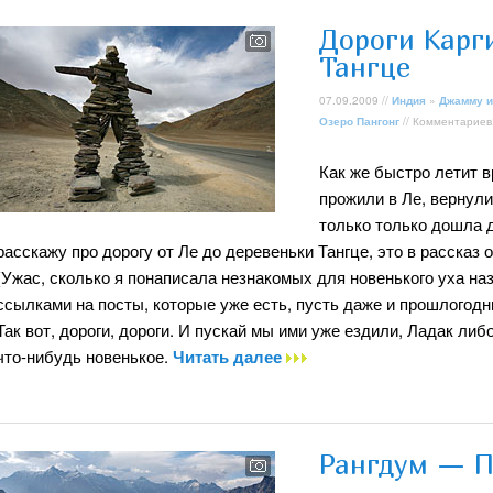
Дороги Карг
Тангце
07.09.2009 //
Индия
»
Джамму и
Озеро Пангонг
// Комментариев
Как же быстро летит 
прожили в Ле, вернули
только только дошла д
расскажу про дорогу от Ле до деревеньки Тангце, это в рассказ 
(Ужас, сколько я понаписала незнакомых для новенького уха наз
ссылками на посты, которые уже есть, пусть даже и прошлогодн
Так вот, дороги, дороги. И пускай мы ими уже ездили, Ладак ли
что-нибудь новенькое.
Читать далее
Рангдум — П