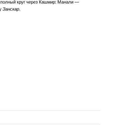
 полный круг через Кашмир: Манали —
ну
Занскар
.