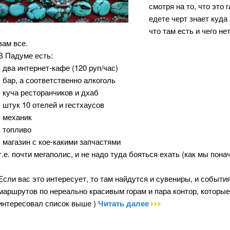
смотря на то, что это
едете черт знает куда 
что там есть и чего не
вам все.
В Падуме есть:
- два интернет-кафе (120 руп/час)
- бар, а соответственно алкоголь
- куча ресторанчиков и дхаб
- штук 10 отелей и гестхаусов
- механик
- топливо
- магазин с кое-какими запчастями
т.е. почти мегаполис, и не надо туда бояться ехать (как мы понач
Если вас это интересует, то там найдутся и сувениры, и события
маршрутов по нереально красивым горам и пара контор, которые
интересовал список выше )
Читать далее