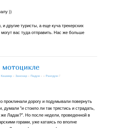
алу ))
, и другие туристы, а еще куча трекерских
 могут вас туда отправить. Нас же больше
а мотоцикле
 Кашмир
»
Занскар
»
Падум
» +
Рангдум
//
то проклинали дорогу и подумывали повернуть
и, думали "и стоило ли так трястись и страдать,
 же Ладак?". Но после недели, проведенной в
рскими горами, уже катаясь по вполне