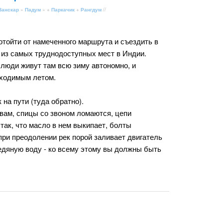
Занскар
»
Падум
» +
Паркачик
+
Рангдум
//
отойти от намеченного маршрута и съездить в
о из самых труднодоступных мест в Индии.
 люди живут там всю зиму автономно, и
бходимым летом.
 на пути (туда обратно).
швам, спицы со звоном ломаются, цепи
так, что масло в нем выкипает, болты
при преодолении рек порой заливает двигатель
едяную воду - ко всему этому вы должны быть