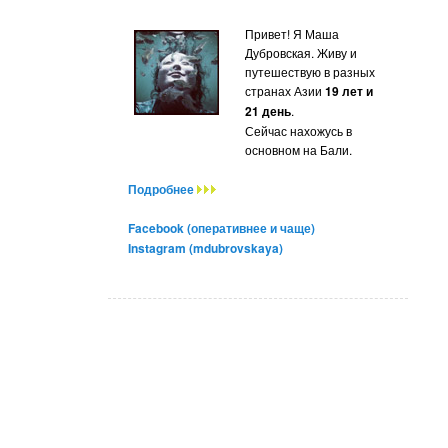
Привет! Я Маша
Дубровская. Живу и
путешествую в разных
странах Азии
19 лет и
21 день
.
Сейчас нахожусь в
основном на Бали.
Подробнее
Facebook (оперативнее и чаще)
Instagram (mdubrovskaya)