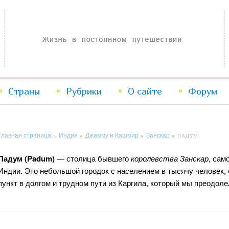
Жизнь в постоянном путешествии
Страны
Рубрики
Перейти
Перейти
О сайте
Форум
к
к
Главная страница
Индия
Джамму и Кашмир
Занскар
»
»
»
»
ПАДУМ
основному
дополнительному
Падум (Padum)
— столица бывшего
королевства Занскар
, сам
содержимому
содержимому
Индии. Это небольшой городок с населением в тысячу человек,
пункт в долгом и трудном пути из Каргила, который мы преодол