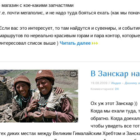
- магазин с кое-какими запчастями
т.е. почти мегаполис, и не надо туда бояться ехать (как мы понач
Если вас это интересует, то там найдутся и сувениры, и события
маршрутов по нереально красивым горам и пара контор, которые
интересовал список выше )
Читать далее
В Занскар н
19.08.2009 //
Индия
»
Джамму и
Комментариев:
24
Ох уж этот Занскар ))
Когда мы ехали туда, 
обратно. Когда доехал
чтобы увидеть все тот
тех диких местах между Великим Гималайским Хребтом и Занска