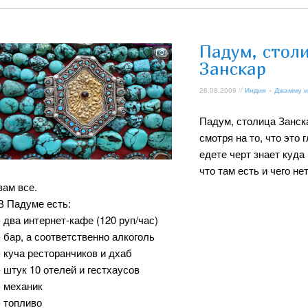
Падум, стол
Занскар
26.08.2009 //
Индия
»
Джамму и
Падум, столица Занск
смотря на то, что это
едете черт знает куда 
что там есть и чего не
вам все.
В Падуме есть:
- два интернет-кафе (120 руп/час)
- бар, а соответственно алкоголь
- куча ресторанчиков и дхаб
- штук 10 отелей и гестхаусов
- механик
- топливо