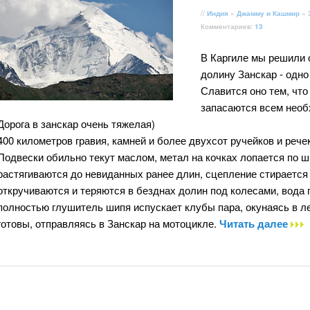
//
Индия
»
Джамму и Кашмир
»
Комментариев:
13
В Каргиле мы решили 
долину Занскар - одн
Славится оно тем, что
запасаются всем нео
Дорога в занскар очень тяжелая)
400 километров гравия, камней и более двухсот ручейков и речек
Подвески обильно текут маслом, метал на кочках лопается по 
растягиваются до невиданных ранее длин, сцепление стирается 
откручиваются и теряются в безднах долин под колесами, вода 
полностью глушитель шипя испускает клубы пара, окунаясь в л
готовы, отправляясь в Занскар на мотоцикле.
Читать далее