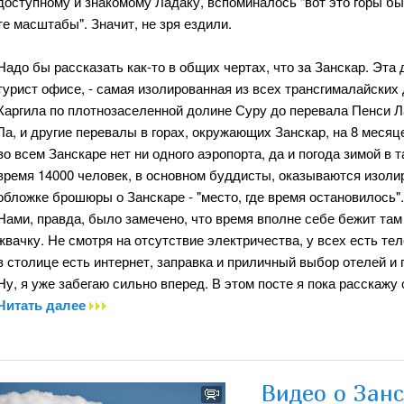
доступному и знакомому Ладаку, вспоминалось "вот это горы были
те масштабы". Значит, не зря ездили.
Надо бы рассказать как-то в общих чертах, что за Занскар. Эта 
турист офисе, - самая изолированная из всех трансгималайских 
Каргила по плотнозаселенной долине Суру до перевала Пенси Ла
Ла, и другие перевалы в горах, окружающих Занскар, на 8 месяце
во всем Занскаре нет ни одного аэропорта, да и погода зимой в т
время 14000 человек, в основном буддисты, оказываются изолир
обложке брошюры о Занскаре - "место, где время остановилось".
Нами, правда, было замечено, что время вполне себе бежит там
жвачку. Не смотря на отсутствие электричества, у всех есть т
в столице есть интернет, заправка и приличный выбор отелей и 
Ну, я уже забегаю сильно вперед. В этом посте я пока расскажу 
Читать далее
Видео о Зан