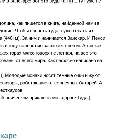
 в Занскаре! вот это виды! а тут... тут уже не
долина, как пишется в книге, найденной нами в
долин. Чтобы попасть туда, нужно ехать из
 (4401м). За ним и начинается Занскар. И Пенси
в в году полностью засыпает снегом. А так как
аких горах мягко говоря не летная, на все это
ованы от всего мира. Как пафосно написано на
 )) Молодые монахи носят темные очки и жуют
елевизоры, работающие от солнечных батарей. А
гестхаусов.
об эпическом приключении - дороге Туда )
скаре