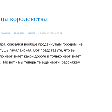
ица королевства
 Кашмир
»
Занскар
»
Падум
» // Комментариев:
12
ара, оказался вообще продвинутым городом, не
 глушь гималайская. Вот представьте, что вы
по черт знает какой дороге и только черт знает
т. Так вот - мы теперь те еще черти, расскажем