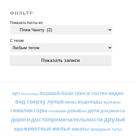
ФИЛЬТР
Показать посты из:
С тегом:
в гостях
видео
арт
боракай-бали трип
больницы
вид сверху лучше
водопады
визы
вулканы
горы
гималаи
дети
документы
госвами
девайсы
друзья
достопримечательности
дороги
жилье
еда
животные
закаты
западные гаты