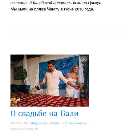
известный балийский целитель
доктор Циркус
.
Мы были на пляже Чанггу в июне 2010 года.
О свадьбе на Бали
04.10.2010 //
Индонезия
»
Бали
» +
Пляж Чанггу
//
Комментариев:
32