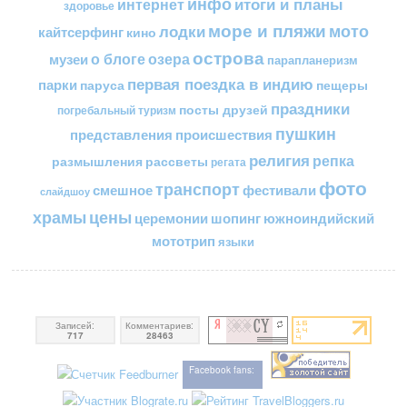
инфо
итоги и планы
интернет
здоровье
море и пляжи
мото
лодки
кайтсерфинг
кино
острова
о блоге
озера
музеи
парапланеризм
первая поездка в индию
парки
пещеры
паруса
праздники
посты друзей
погребальный туризм
пушкин
представления
происшествия
религия
репка
размышления
рассветы
регата
фото
транспорт
смешное
фестивали
слайдшоу
цены
храмы
церемонии
шопинг
южноиндийский
мототрип
языки
Записей:
Комментариев:
717
28463
Facebook fans: