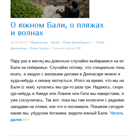
О южном Бали, о пляжах
и волнах
24.08.2010 //
Индонезия
»
Бали
»
Пляж Джимбаран
» +
Пляж
Дримлэнд
+
Пляж Чанггу
// Комментариев:
35
Пару раз в месяц мы довольно случайно выбираемся на юг
Бали на побережье. Случайно потому, что специально лень
ехать, а заодно с визовыми делами в Денпасаре можно и
куда-нибудь к океану мотнуться. Итого за время, что мы на
Бали (с мая), купались мы где-то раза три. Надеюсь, скоро
где-нибудь в Амеде или Ловине или Гили мы наверстаем, я
уже соскучилась. Так вот, пока мы там колесили с редкими
заездами на пляжи, кое что и поснимали. Покажем сегодня
каким мы, убудские ботаники, видели южный Бали.
Читать
далее