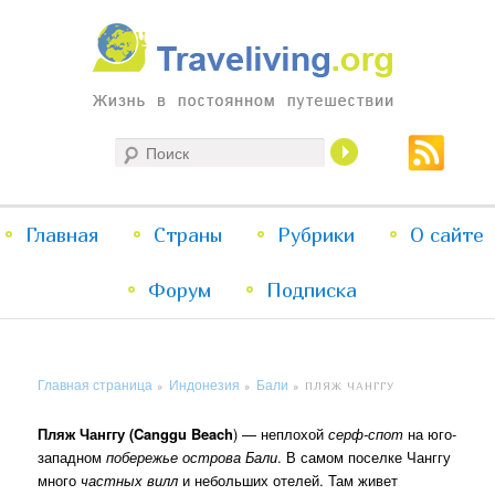
Жизнь в постоянном путешествии
Поиск
Traveliving
Главное
Главная
Страны
Перейти
Перейти
Рубрики
О сайте
меню
Форум
к
к
Подписка
основному
дополнительному
Главная страница
Индонезия
Бали
»
»
»
ПЛЯЖ ЧАНГГУ
содержимому
содержимому
Пляж Чанггу (Canggu Beach
) — неплохой
серф-спот
на юго-
западном
побережье
острова Бали
. В самом поселке Чанггу
много
частных вилл
и небольших отелей. Там живет