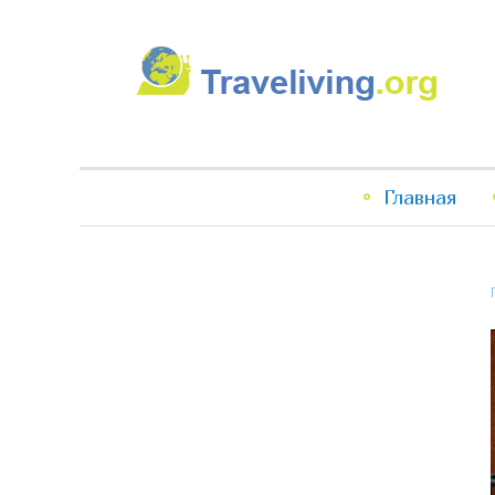
Traveliving
Главное
Главная
меню