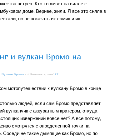
жества встреч. Кто-то живет на вилле с
амбуковом доме. Вернее, жили. Я все это сняла в
ехали, но не показать их самих и их
нг и вулкан Бромо на
»
Вулкан Бромо
» // Комментариев:
27
ком мотопутешествии к вулкану Бромо в конце
 столько людей, если сам Бромо представляет
ий вулканчик с аккуратным кратером, откуда
астоящих извержений вовсе нет? А все потому,
асиво смотрятся с определенной точки на
. Соседи не такие дымящие как Бромо, но по