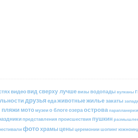
вид сверху лучше
стях
видео
водопады
визы
вулканы
друзья
льности
жилье
еда
животные
закаты
запад
 пляжи
острова
мото
о блоге
озера
музеи
парапланериз
пушкин
раздники
представления
происшествия
размышле
фото
цены
храмы
естивали
церемонии
шопинг
южноинд