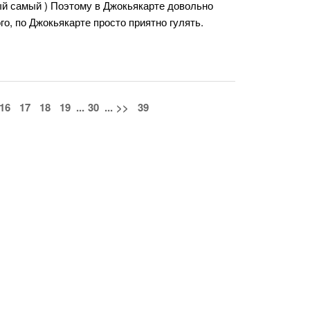
ый самый ) Поэтому в Джокьякарте довольно
о, по Джокьякарте просто приятно гулять.
16
17
18
19
...
30
...
>>
39