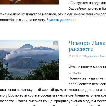
образуются в ходе мно
бассейном, кто-то в б
течение первых полутора месяцев, эти люди уже уехали или пере
волшебные жилища не могу.
Читать далее
Чеморо Лава
рассвете
23.06.2010 //
Индонезия
»
Ява
Итак, о нашем малень
апреля.
Почему же туда тянет
собой совсем невысок
постоянно валит скучный серный дым, а экшена вроде лавы и н
что у Бромо есть крутые соседи и вместе они
банда
ну очень кр
рассвете. Этакая высокая концентрация вулканов в одном месте