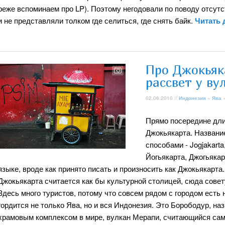
реже вспоминаем про LP). Поэтому негодовали по поводу отсут
и не представляли толком где селиться, где снять байк.
Читать
Про Джокьяк
рассвет у в
02.06.2010 //
Индонезия
»
Ява
Прямо посередине дли
Джокьякарта. Названи
способами - Jogjakarta
Йогьякарта, Джогьякар
языке, вроде как принято писать и произносить как Джокьякарта. 
Джокьякарта считается как бы культурной столицей, сюда сове
Здесь много туристов, потому что совсем рядом с городом есть
гордится не только Ява, но и вся Индонезия. Это Борободур,
храмовым комплексом в мире, вулкан Мерапи, считающийся са