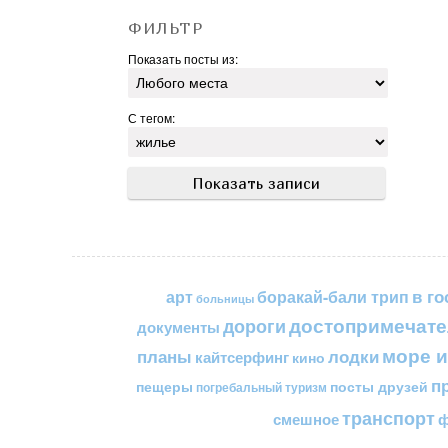
ФИЛЬТР
Показать посты из:
С тегом:
в го
арт
боракай-бали трип
больницы
достопримечате
дороги
документы
море и
планы
лодки
кайтсерфинг
кино
п
пещеры
посты друзей
погребальный туризм
транспорт
смешное
ф