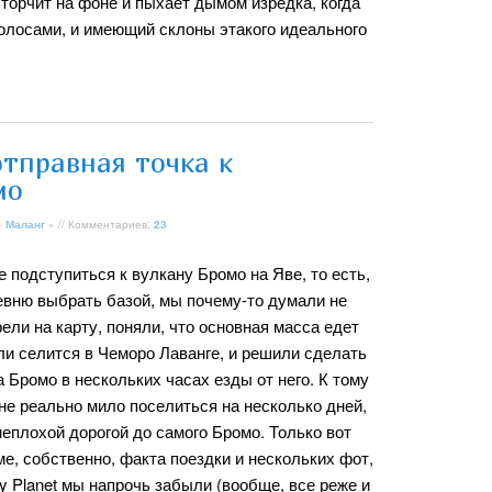
торчит на фоне и пыхает дымом изредка, когда
волосами, и имеющий склоны этакого идеального
отправная точка к
мо
»
Маланг
» // Комментариев:
23
 подступиться к вулкану Бромо на Яве, то есть,
евню выбрать базой, мы почему-то думали не
ели на карту, поняли, что основная масса едет
ли селится в Чеморо Лаванге, и решили сделать
 Бромо в нескольких часах езды от него. К тому
лне реально мило поселиться на несколько дней,
неплохой дорогой до самого Бромо. Только вот
е, собственно, факта поездки и нескольких фот,
y Planet мы напрочь забыли (вообще, все реже и