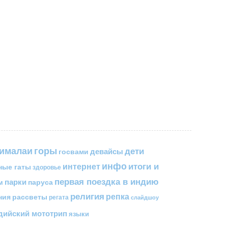
горы
гималаи
дети
госвами
девайсы
инфо
итоги и
интернет
ные гаты
здоровье
первая поездка в индию
парки
паруса
м
религия
репка
ния
рассветы
регата
слайдшоу
ийский мототрип
языки