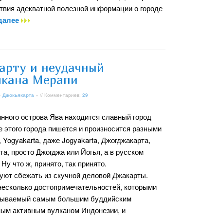
ствия адекватной полезной информации о городе
 далее
арту и неудачный
улкана Мерапи
»
Джокьякарта
» // Комментариев:
29
нного острова Ява находится славный город
е этого города пишется и произносится разными
, Yogyakarta, даже Jogyakarta, Джогджакарта,
та, просто Джогджа или Йогья, а в русском
Ну что ж, принято, так принято.
туют сбежать из скучной деловой Джакарты.
 несколько достопримечательностей, которыми
 называемый самым большим буддийским
мым активным вулканом Индонезии, и