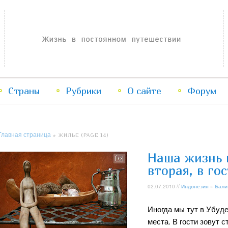
Жизнь в постоянном путешествии
Страны
Рубрики
Перейти
Перейти
О сайте
Форум
к
к
Главная страница
» ЖИЛЬЕ (PAGE 14)
основному
дополнительному
Наша жизнь 
содержимому
содержимому
вторая, в гос
02.07.2010 //
Индонезия
»
Бали
Иногда мы тут в Убуде
места. В гости зовут 