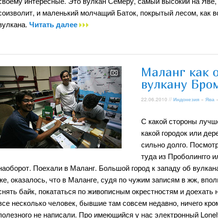
своему интересные. Это вулкан Семеру, самый высокий на Яве, 
соизволит, и маленький молчащий Баток, покрытый лесом, как 
вулкана.
Читать далее
Маланг как 
вулкану Бро
22.06.2010 //
Индонезия
»
Ява
С какой стороны лучше
какой городок или дер
сильно долго. Посмотр
туда из Проболингго и
наоборот. Поехали в Маланг. Большой город к западу об вулкана
же, оказалось, что в Маланге, судя по чужим записям в жж, впо
снять байк, покататься по живописным окрестностям и доехать 
все несколько человек, бывшие там совсем недавно, ничего кром
полезного не написали. Про имеющийся у нас электронный Lonel