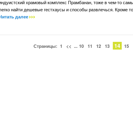
индуистский храмовый комплекс Прамбанан, тоже в чем-то сам
легко найти дешевые гестхаусы и способы развлечься. Кроме тог
Читать далее
14
Страницы:
1
<<
...
10
11
12
13
15