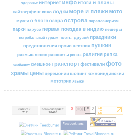
инфо
итоги и планы
интернет
здоровье
море и пляжи
мото
лодки
кайтсерфинг
кино
острова
о блоге
озера
музеи
парапланеризм
первая поездка в индию
парки
пещеры
паруса
праздники
посты друзей
погребальный туризм
пушкин
представления
происшествия
религия
репка
размышления
рассветы
регата
фото
транспорт
смешное
фестивали
слайдшоу
цены
храмы
церемонии
шопинг
южноиндийский
мототрип
языки
Записей:
Комментариев:
717
28463
Facebook fans: