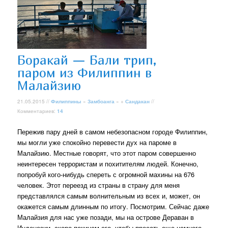
Боракай — Бали трип,
паром из Филиппин в
Малайзию
21.05.2015 //
Филиппины
»
Замбоанга
» +
Сандакан
//
Комментариев:
14
Пережив пару дней в самом небезопасном городе Филиппин,
мы могли уже спокойно перевести дух на пароме в
Малайзию. Местные говорят, что этот паром совершенно
неинтересен террористам и похитителям людей. Конечно,
попробуй кого-нибудь спереть с огромной махины на 676
человек. Этот переезд из страны в страну для меня
представлялся самым волнительным из всех и, может, он
окажется самым длинным по итогу. Посмотрим. Сейчас даже
Малайзия для нас уже позади, мы на острове Дераван в
Индонезии, скоро покинем его, чтобы проеать еще немного