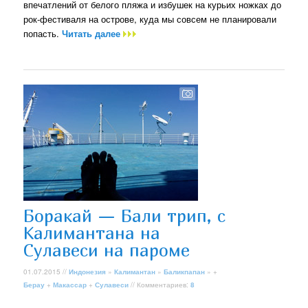
впечатлений от белого пляжа и избушек на курьих ножках до
рок-фестиваля на острове, куда мы совсем не планировали
попасть.
Читать далее
Боракай — Бали трип, с
Калимантана на
Сулавеси на пароме
01.07.2015 //
Индонезия
»
Калимантан
»
Баликпапан
» +
Берау
+
Макассар
+
Сулавеси
// Комментариев:
8