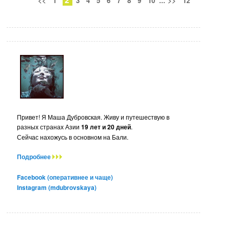
<<
1
3
4
5
6
7
8
9
10
...
>>
12
Привет! Я Маша Дубровская. Живу и путешествую в
разных странах Азии
19 лет и 20 дней
.
Сейчас нахожусь в основном на Бали.
Подробнее
Facebook (оперативнее и чаще)
Instagram (mdubrovskaya)