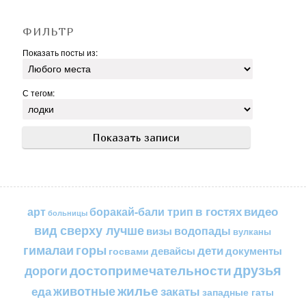
ФИЛЬТР
Показать посты из:
С тегом:
в гостях
видео
арт
боракай-бали трип
больницы
вид сверху лучше
водопады
визы
вулканы
горы
гималаи
дети
документы
госвами
девайсы
друзья
достопримечательности
дороги
жилье
еда
животные
закаты
западные гаты