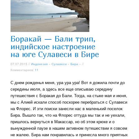
Боракай — Бали трип,
индийское настроение
на юге Сулавеси в Бире
07.07.2015 //
Индонезия
»
Сулавеси
»
Бира
» //
Комментариев:
11
С днем рожденья меня, ура ура ура! Вот я дожила почти до
середины июля, а здесь все еще описываю середину
путешествия с Боракая до Бали. Тогда, на стыке мая и июня,
мы с Алией искали способ поскорее перебраться с Сулавеси
на Флорес. И эти поиски занесли нас в маленький поселок
Бира. Вышло так, что на Флорес оттуда мы так и не уехали,
пришлось вернуться в Макассар, но об этом крюке и о
вынужденной паузе в нашем активном путешествии я совсем
не жалею. Бира нам понравилась и принесла много приятных