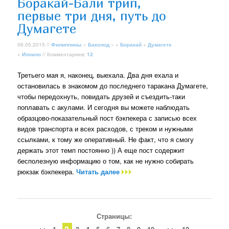
Боракай-Бали трип,
первые три дня, путь до
Думагете
06.05.2015 //
Филиппины
»
Баколод
» +
Боракай
+
Думагете
+
Илоило
// Комментариев:
12
Третьего мая я, наконец, выехала. Два дня ехала и
остановилась в знакомом до последнего таракана Думагете,
чтобы передохнуть, повидать друзей и съездить-таки
поплавать с акулами. И сегодня вы можете наблюдать
образцово-показательный пост бэкпекера с записью всех
видов транспорта и всех расходов, с треком и нужными
ссылками, к тому же оперативный. Не факт, что я смогу
держать этот темп постоянно )) А еще пост содержит
бесполезную информацию о том, как не нужно собирать
рюкзак бэкпекера.
Читать далее
Страницы:
2