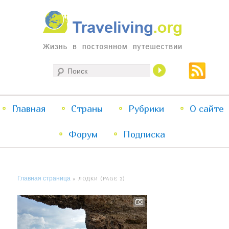
Жизнь в постоянном путешествии
Поиск
Traveliving
Главное
Главная
Страны
Перейти
Перейти
Рубрики
О сайте
меню
Форум
к
к
Подписка
основному
дополнительному
Главная страница
» ЛОДКИ (PAGE 2)
содержимому
содержимому