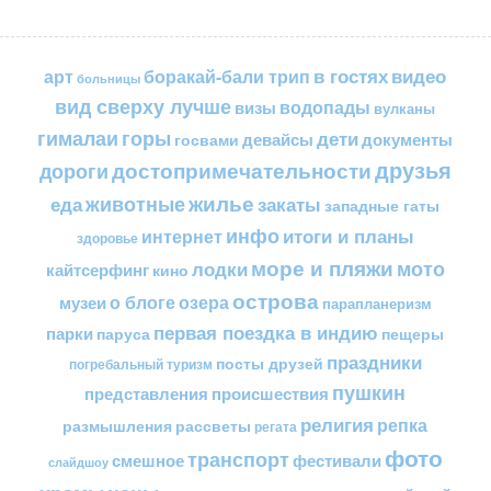
в гостях
видео
арт
боракай-бали трип
больницы
вид сверху лучше
водопады
визы
вулканы
горы
гималаи
дети
документы
госвами
девайсы
друзья
достопримечательности
дороги
жилье
еда
животные
закаты
западные гаты
инфо
итоги и планы
интернет
здоровье
море и пляжи
мото
лодки
кайтсерфинг
кино
острова
о блоге
озера
музеи
парапланеризм
первая поездка в индию
парки
пещеры
паруса
праздники
посты друзей
погребальный туризм
пушкин
представления
происшествия
религия
репка
размышления
рассветы
регата
фото
транспорт
смешное
фестивали
слайдшоу