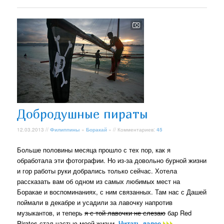
Добродушные пираты
12.03.2013 //
Филиппины
»
Боракай
» // Комментариев:
45
Больше половины месяца прошло с тех пор, как я
обработала эти фотографии. Но из-за довольно бурной жизни
и гор работы руки добрались только сейчас. Хотела
рассказать вам об одном из самых любимых мест на
Боракае и воспоминаниях, с ним связанных. Там нас с Дашей
поймали в декабре и усадили за лавочку напротив
музыкантов, и теперь
я с той лавочки не слезаю
бар Red
Pirates стал частью моей жизни.
Читать далее