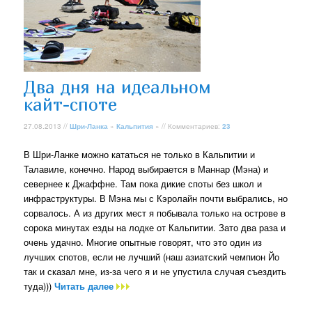
Два дня на идеальном
кайт-споте
27.08.2013 //
Шри-Ланка
»
Кальпития
» // Комментариев:
23
В Шри-Ланке можно кататься не только в Кальпитии и
Талавиле, конечно. Народ выбирается в Маннар (Мэна) и
севернее к Джаффне. Там пока дикие споты без школ и
инфраструктуры. В Мэна мы с Кэролайн почти выбрались, но
сорвалось. А из других мест я побывала только на острове в
сорока минутах езды на лодке от Кальпитии. Зато два раза и
очень удачно. Многие опытные говорят, что это один из
лучших спотов, если не лучший (наш азиатский чемпион Йо
так и сказал мне, из-за чего я и не упустила случая съездить
туда)))
Читать далее