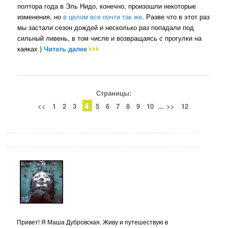
полтора года в Эль Нидо, конечно, произошли некоторые
изменения, но
в целом все почти так же
. Разве что в этот раз
мы застали сезон дождей и несколько раз попадали под
сильный ливень, в том числе и возвращаясь с прогулки на
каяках )
Читать далее
Страницы:
4
<<
1
2
3
5
6
7
8
9
10
...
>>
12
Привет! Я Маша Дубровская. Живу и путешествую в