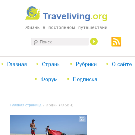
Жизнь в постоянном путешествии
Поиск
Traveliving
Главное
Главная
Страны
Перейти
Перейти
Рубрики
О сайте
меню
Форум
к
к
Подписка
основному
дополнительному
Главная страница
» ЛОДКИ (PAGE 4)
содержимому
содержимому