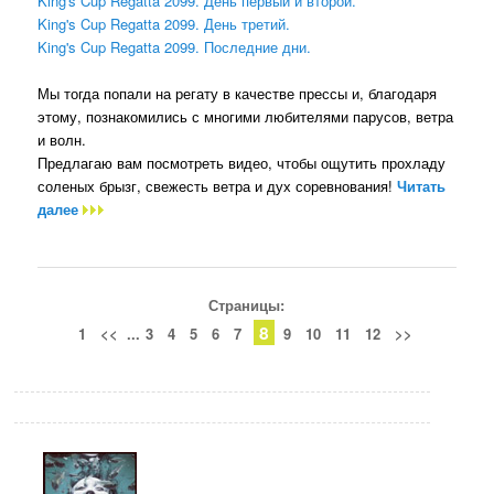
King's Cup Regatta 2099. День первый и второй.
King's Cup Regatta 2099. День третий.
King's Cup Regatta 2099. Последние дни.
Мы тогда попали на регату в качестве прессы и, благодаря
этому, познакомились с многими любителями парусов, ветра
и волн.
Предлагаю вам посмотреть видео, чтобы ощутить прохладу
соленых брызг, свежесть ветра и дух соревнования!
Читать
далее
Страницы:
8
1
<<
...
3
4
5
6
7
9
10
11
12
>>