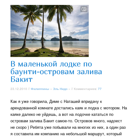
В маленькой лодке по
баунти-островам залива
Бакит
23.12.2010 //
Филиппины
»
Эль Нидо
» // Комментариев:
77
Как я уже говорила, Диме с Наташей впридачу к
арендованной комнате достались каяк и лодка с мотором. На
каяке далеко не уйдешь, а вот на лодочке кататься по
островам залива Бакит самое-то. Островов много, надоест
не скоро ) Ребята уже побывали на многих из них, а один раз
я составила им компанию на небольшой маршрут, который