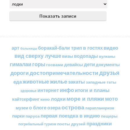
в гостях
видео
арт
боракай-бали трип
больницы
вид сверху лучше
водопады
визы
вулканы
горы
гималаи
дети
документы
госвами
девайсы
друзья
достопримечательности
дороги
жилье
еда
животные
закаты
западные гаты
инфо
итоги и планы
интернет
здоровье
море и пляжи
мото
лодки
кайтсерфинг
кино
острова
о блоге
озера
музеи
парапланеризм
первая поездка в индию
парки
пещеры
паруса
праздники
посты друзей
погребальный туризм