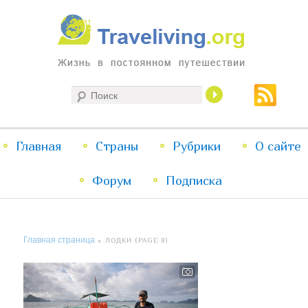
Жизнь в постоянном путешествии
Поиск
Traveliving
Главное
Главная
Страны
Перейти
Перейти
Рубрики
О сайте
меню
Форум
к
к
Подписка
основному
дополнительному
Главная страница
» ЛОДКИ (PAGE 8)
содержимому
содержимому