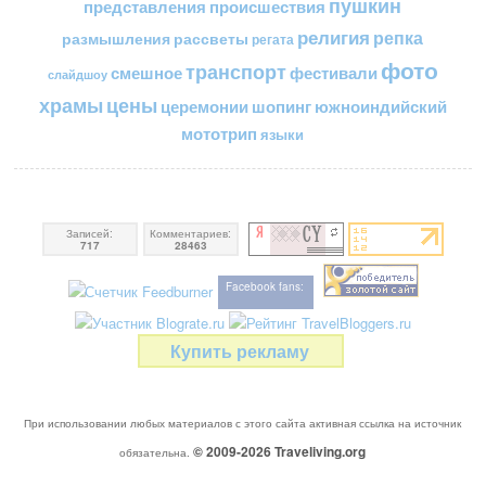
пушкин
представления
происшествия
религия
репка
размышления
рассветы
регата
фото
транспорт
смешное
фестивали
слайдшоу
цены
храмы
церемонии
шопинг
южноиндийский
мототрип
языки
Записей:
Комментариев:
717
28463
Facebook fans:
Купить рекламу
При использовании любых материалов с этого сайта активная ссылка на источник
© 2009-2026
Traveliving
.org
обязательна.