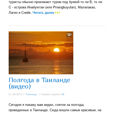
туристы обычно проезжают туром под буквой то ли В, то ли
C - острова Инабуютан (или Pinangbuyutan), Малапакао,
Лаген и Снейк.
Читать далее
Полгода в Таиланде
(видео)
21.06.2010 //
Таиланд
» // Комментариев:
56
Сегодня я покажу вам видео, снятое за полгода,
проведенных в Таиланде. Сюда вошли самые красивые, на