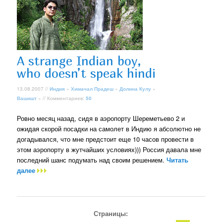
A strange Indian boy,
who doesn’t speak hindi
13.08.2007 //
Индия
»
Химачал Прадеш
»
Долина Кулу
»
Вашишт
» // Комментариев:
50
Ровно месяц назад, сидя в аэропорту Шереметьево 2 и
ожидая скорой посадки на самолет в Индию я абсолютно не
догадывался, что мне предстоит еще 10 часов провести в
этом аэропорту в жутчайших условиях))) Россия давала мне
последний шанс подумать над своим решением.
Читать
далее
Страницы: