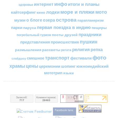
инфо
итоги и планы
интернет
здоровье
море и пляжи
мото
лодки
кайтсерфинг
кино
острова
о блоге
озера
музеи
парапланеризм
первая поездка в индию
парки
пещеры
паруса
праздники
посты друзей
погребальный туризм
пушкин
представления
происшествия
религия
репка
размышления
рассветы
регата
фото
транспорт
смешное
фестивали
слайдшоу
цены
храмы
церемонии
шопинг
южноиндийский
мототрип
языки
Записей:
Комментариев:
717
28463
Facebook fans: