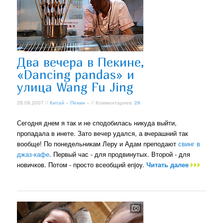
Два вечера в Пекине,
«Dancing pandas» и
улица Wang Fu Jing
28.08.2007 //
Китай
»
Пекин
» // Комментариев:
29
Сегодня днем я так и не сподобилась никуда выйти,
пропадала в инете. Зато вечер удался, а вчерашний так
вообще! По понедельникам Леру и Адам преподают
свинг в
джаз-кафе
. Первый час - для продвинутых. Второй - для
новичков. Потом - просто всеобщий enjoy.
Читать далее