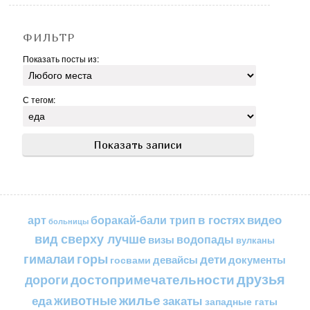
ФИЛЬТР
Показать посты из:
С тегом:
в гостях
видео
арт
боракай-бали трип
больницы
вид сверху лучше
водопады
визы
вулканы
горы
гималаи
дети
документы
госвами
девайсы
друзья
достопримечательности
дороги
жилье
еда
животные
закаты
западные гаты