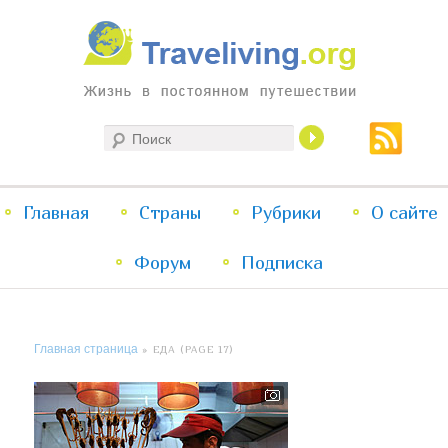
Жизнь в постоянном путешествии
Поиск
Traveliving
Главное
Главная
Страны
Перейти
Перейти
Рубрики
О сайте
меню
Форум
к
к
Подписка
основному
дополнительному
Главная страница
» ЕДА (PAGE 17)
содержимому
содержимому