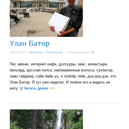
Улан Батор
19.08.2007 //
Монголия
»
Улан-Батор
» // Комментариев:
28
Пис авеню, интернет-кафе, дэлгууры, квас, монастыри,
бильярд, русская попса, напомаженные волосы, сухбатор,
пиво тайджер, сайн байн уу, я лублйу тебе, дза дза дза. это
Улан Батор. Я тут уже неделю. И люблю его и видеть не
могу :))
Читать далее