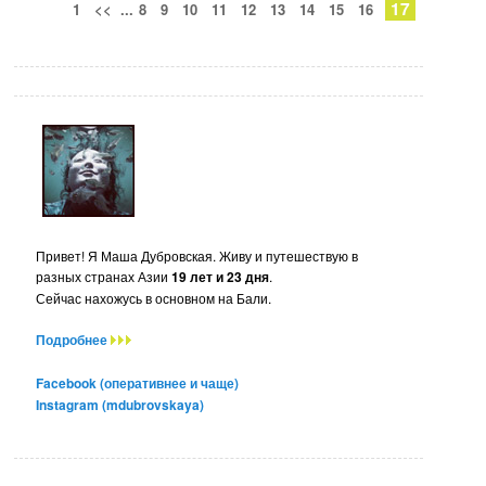
17
1
<<
...
8
9
10
11
12
13
14
15
16
Привет! Я Маша Дубровская. Живу и путешествую в
разных странах Азии
19 лет и 23 дня
.
Сейчас нахожусь в основном на Бали.
Подробнее
Facebook (оперативнее и чаще)
Instagram (mdubrovskaya)