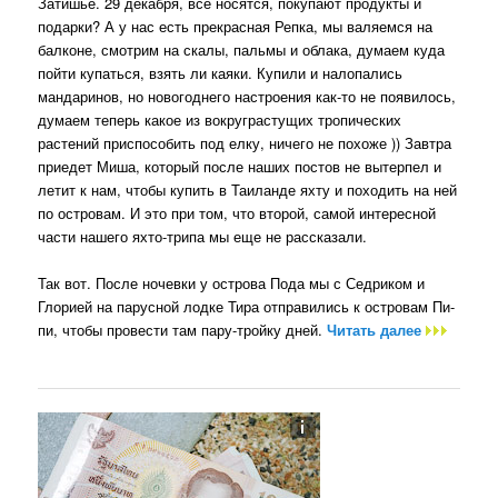
Затишье. 29 декабря, все носятся, покупают продукты и
подарки? А у нас есть прекрасная Репка, мы валяемся на
балконе, смотрим на скалы, пальмы и облака, думаем куда
пойти купаться, взять ли каяки. Купили и налопались
мандаринов, но новогоднего настроения как-то не появилось,
думаем теперь какое из вокруграстущих тропических
растений приспособить под елку, ничего не похоже )) Завтра
приедет Миша, который после наших постов не вытерпел и
летит к нам, чтобы купить в Таиланде яхту и походить на ней
по островам. И это при том, что второй, самой интересной
части нашего яхто-трипа мы еще не рассказали.
Так вот. После ночевки у острова Пода мы с Седриком и
Глорией на парусной лодке Тира отправились к островам Пи-
пи, чтобы провести там пару-тройку дней.
Читать далее