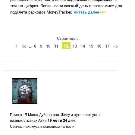
точных цифрах. Записывали каждый день в программке для
подсчета расходов MoneyTracker.
Читать далее
Страницы:
12
1
<<
...
8
9
10
11
13
14
15
16
17
>>
Привет! Я Маша Дубровская. Живу и путешествую в
разных странах Азии
19 лет и 24 дня
.
Сейчас нахожусь в основном на Бали.