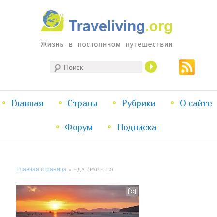
Жизнь в постоянном путешествии
Поиск
Traveliving
Главное
Главная
Страны
Перейти
Перейти
Рубрики
О сайте
меню
Форум
к
к
Подписка
основному
дополнительному
Главная страница
» ЕДА (PAGE 12)
содержимому
содержимому