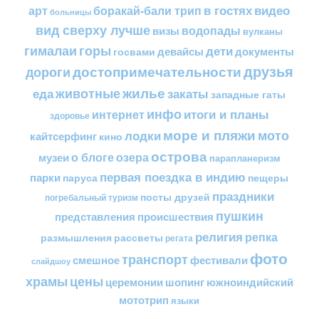
в гостях
видео
арт
боракай-бали трип
больницы
вид сверху лучше
водопады
визы
вулканы
горы
гималаи
дети
документы
госвами
девайсы
друзья
достопримечательности
дороги
жилье
еда
животные
закаты
западные гаты
инфо
итоги и планы
интернет
здоровье
море и пляжи
мото
лодки
кайтсерфинг
кино
острова
о блоге
озера
музеи
парапланеризм
первая поездка в индию
парки
пещеры
паруса
праздники
посты друзей
погребальный туризм
пушкин
представления
происшествия
религия
репка
размышления
рассветы
регата
фото
транспорт
смешное
фестивали
слайдшоу
цены
храмы
церемонии
шопинг
южноиндийский
мототрип
языки