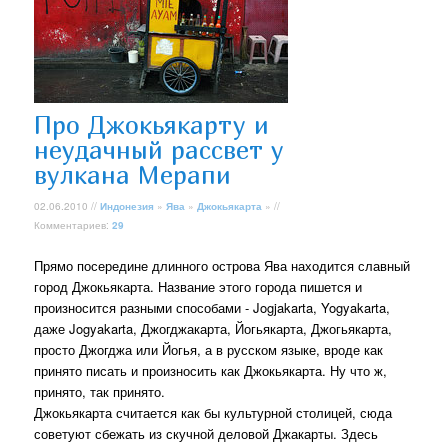
Про Джокьякарту и
неудачный рассвет у
вулкана Мерапи
02.06.2010 //
Индонезия
»
Ява
»
Джокьякарта
» //
Комментариев:
29
Прямо посередине длинного острова Ява находится славный
город Джокьякарта. Название этого города пишется и
произносится разными способами - Jogjakarta, Yogyakarta,
даже Jogyakarta, Джогджакарта, Йогьякарта, Джогьякарта,
просто Джогджа или Йогья, а в русском языке, вроде как
принято писать и произносить как Джокьякарта. Ну что ж,
принято, так принято.
Джокьякарта считается как бы культурной столицей, сюда
советуют сбежать из скучной деловой Джакарты. Здесь