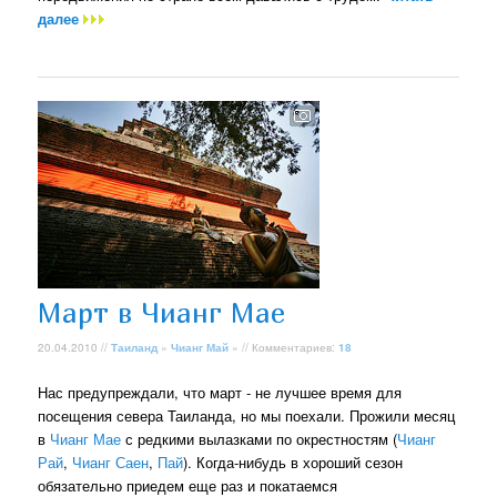
далее
Март в Чианг Мае
20.04.2010 //
Таиланд
»
Чианг Май
» // Комментариев:
18
Нас предупреждали, что март - не лучшее время для
посещения севера Таиланда, но мы поехали. Прожили месяц
в
Чианг Мае
с редкими вылазками по окрестностям (
Чианг
Рай
,
Чианг Саен
,
Пай
). Когда-нибудь в хороший сезон
обязательно приедем еще раз и покатаемся