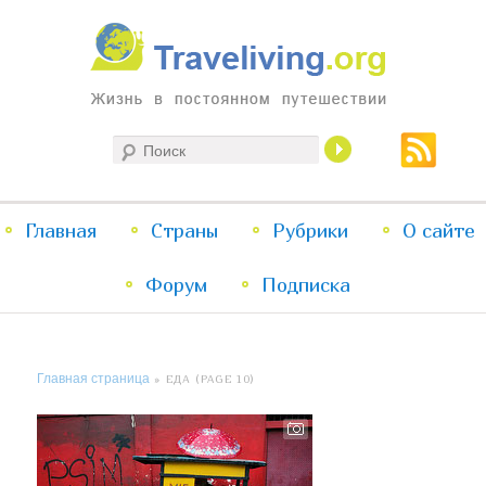
Жизнь в постоянном путешествии
Поиск
Traveliving
Главное
Главная
Страны
Перейти
Перейти
Рубрики
О сайте
меню
Форум
к
к
Подписка
основному
дополнительному
Главная страница
» ЕДА (PAGE 10)
содержимому
содержимому