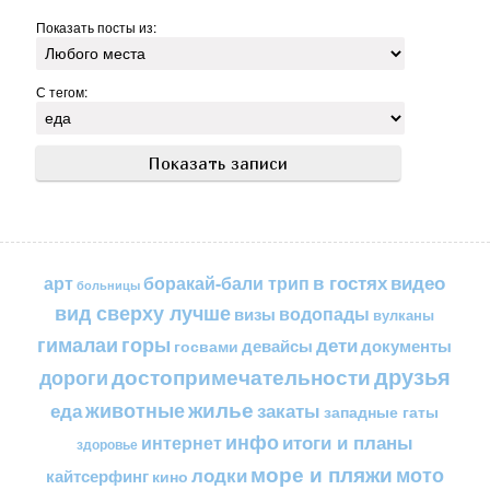
Показать посты из:
С тегом:
в гостях
видео
арт
боракай-бали трип
больницы
вид сверху лучше
водопады
визы
вулканы
горы
гималаи
дети
документы
госвами
девайсы
друзья
достопримечательности
дороги
жилье
еда
животные
закаты
западные гаты
инфо
итоги и планы
интернет
здоровье
море и пляжи
мото
лодки
кайтсерфинг
кино