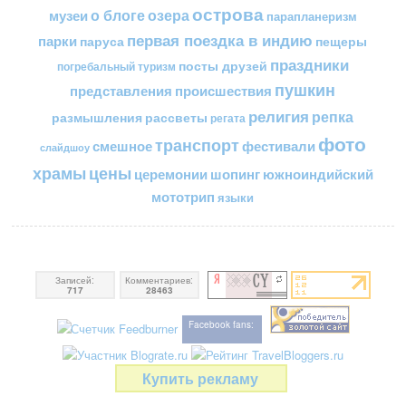
острова
о блоге
озера
музеи
парапланеризм
первая поездка в индию
парки
пещеры
паруса
праздники
посты друзей
погребальный туризм
пушкин
представления
происшествия
религия
репка
размышления
рассветы
регата
фото
транспорт
смешное
фестивали
слайдшоу
цены
храмы
церемонии
шопинг
южноиндийский
мототрип
языки
Записей:
Комментариев:
717
28463
Facebook fans:
Купить рекламу