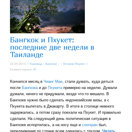
Бангкок и Пхукет:
последние две недели в
Таиланде
22.04.2010 //
Таиланд
»
Бангкок
» +
Остров Пхукет
//
Комментариев:
41
Кончился месяц в
Чианг Мае
, стали думать, куда деться
после
Бангкока
и до
Пхукета
примерно на неделю. Думали
думали, ничего не придумали, везде что-то мешало. В
Бангкоке нужно было сделать индонезийские визы, а с
Пхукета вылетать в Джакарту. В итоге в столице немного
задержались, а потом сразу поехали на Пхукет. И правильно
сделали. На следующий день политическая ситуация в
Бангкоке испортилась, а на носу еще и
сонгкран
был,
передвижения по стране всем давались с трудом.
Читать