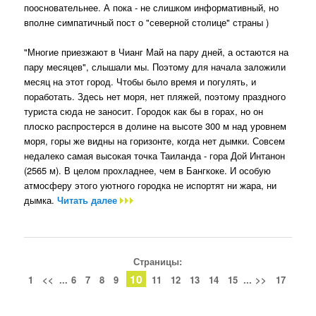
поосновательнее. А пока - не слишком информативный, но
вполне симпатичный пост о "северной столице" страны )
"Многие приезжают в Чианг Май на пару дней, а остаются на
пару месяцев", слышали мы. Поэтому для начала заложили
месяц на этот город. Чтобы было время и погулять, и
поработать. Здесь нет моря, нет пляжей, поэтому праздного
туриста сюда не заносит. Городок как бы в горах, но он
плоско распростерся в долине на высоте 300 м над уровнем
моря, горы же видны на горизонте, когда нет дымки. Совсем
недалеко самая высокая точка Таиланда - гора Дой Интанон
(2565 м). В целом прохладнее, чем в Бангкоке. И особую
атмосферу этого уютного городка не испортят ни жара, ни
дымка.
Читать далее
Страницы:
10
1
<<
...
6
7
8
9
11
12
13
14
15
...
>>
17