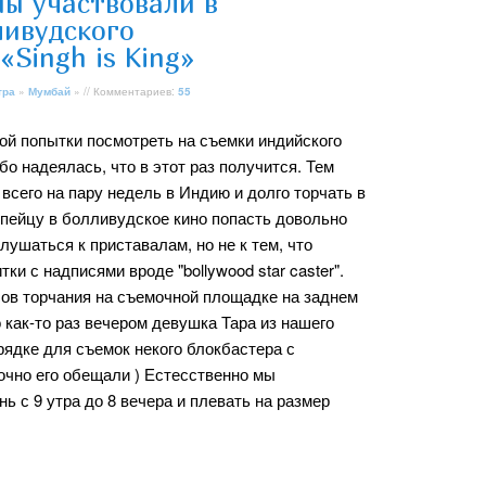
мы участвовали в
ливудского
«Singh is King»
тра
»
Мумбай
» // Комментариев:
55
ой попытки посмотреть на съемки индийского
бо надеялась, что в этот раз получится. Тем
всего на пару недель в Индию и долго торчать в
пейцу в болливудское кино попасть довольно
лушаться к приставалам, но не к тем, что
 с надписями вроде "bollywood star caster".
сов торчания на съемочной площадке на заднем
 как-то раз вечером девушка Тара из нашего
рядке для съемок некого блокбастера с
очно его обещали ) Естесственно мы
ь с 9 утра до 8 вечера и плевать на размер