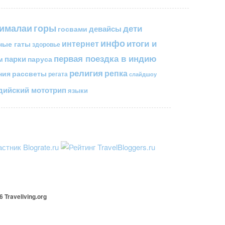
горы
гималаи
дети
госвами
девайсы
инфо
итоги и
интернет
ные гаты
здоровье
первая поездка в индию
парки
паруса
м
религия
репка
ния
рассветы
регата
слайдшоу
ийский мототрип
языки
26
Traveliving
.org