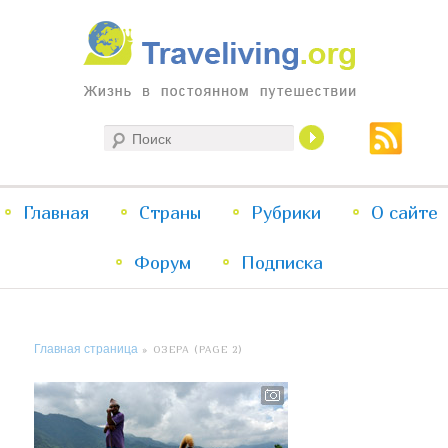
Жизнь в постоянном путешествии
Поиск
Traveliving
Главное
Главная
Страны
Перейти
Перейти
Рубрики
О сайте
меню
Форум
к
к
Подписка
основному
дополнительному
Главная страница
» ОЗЕРА (PAGE 2)
содержимому
содержимому