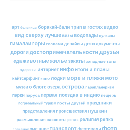
в гостях
видео
арт
боракай-бали трип
больницы
вид сверху лучше
водопады
визы
вулканы
горы
гималаи
дети
документы
госвами
девайсы
друзья
достопримечательности
дороги
жилье
еда
животные
закаты
западные гаты
инфо
итоги и планы
интернет
здоровье
море и пляжи
мото
лодки
кайтсерфинг
кино
острова
о блоге
озера
музеи
парапланеризм
первая поездка в индию
парки
пещеры
паруса
праздники
посты друзей
погребальный туризм
пушкин
представления
происшествия
религия
репка
размышления
рассветы
регата
фото
транспорт
смешное
фестивали
слайдшоу