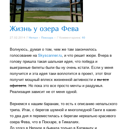
Жизнь у озера Фева
27.02.2014 //
Непал
»
Покхара
» // Комментариев:
40
Волнуюсь, думая о том, чем же там закончилось
голосование на
Skyscanner.ru
, и что решит жюри. Вчера в
голову пришла такая шальная идея, что победа и
выигранные билеты были бы ну очень кстати. Если у меня
получится и эта идея таки воплотится в проект, этот блог
получит мощный вплеск жизненной активности и
вы все
офигеете
. Но пока это все просто мечты и раздумья.
Реализация зависит не от меня одной.
Вернемся к нашим баранам, то есть к описанию непальского
трипа. Итак, с берегов шумной и многолюдной Ганги в какие-
то два дня я переместилась к берегам нереально красивого
озера Фева, что в Покхаре, в Гималаях.
До этого в Непале я бывала только в Катманду и