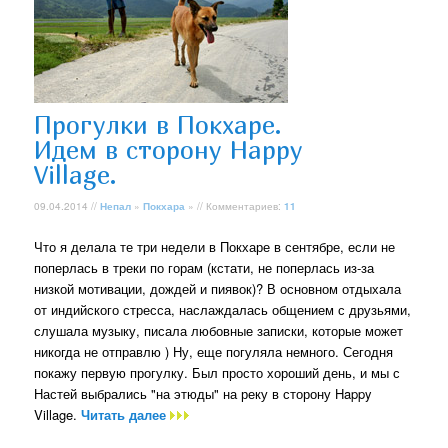
Прогулки в Покхаре.
Идем в сторону Happy
Village.
09.04.2014 //
Непал
»
Покхара
» // Комментариев:
11
Что я делала те три недели в Покхаре в сентябре, если не
поперлась в треки по горам (кстати, не поперлась из-за
низкой мотивации, дождей и пиявок)? В основном отдыхала
от индийского стресса, наслаждалась общением с друзьями,
слушала музыку, писала любовные записки, которые может
никогда не отправлю ) Ну, еще погуляла немного. Сегодня
покажу первую прогулку. Был просто хороший день, и мы с
Настей выбрались "на этюды" на реку в сторону Happy
Village.
Читать далее