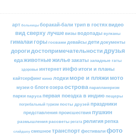
в гостях
видео
арт
боракай-бали трип
больницы
вид сверху лучше
водопады
визы
вулканы
горы
гималаи
дети
документы
госвами
девайсы
друзья
достопримечательности
дороги
жилье
еда
животные
закаты
западные гаты
инфо
итоги и планы
интернет
здоровье
море и пляжи
мото
лодки
кайтсерфинг
кино
острова
о блоге
озера
музеи
парапланеризм
первая поездка в индию
парки
пещеры
паруса
праздники
посты друзей
погребальный туризм
пушкин
представления
происшествия
религия
репка
размышления
рассветы
регата
фото
транспорт
смешное
фестивали
слайдшоу