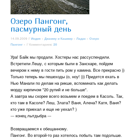
Озеро Пангонг,
пасмурный день
14.09.2009 //
Индия
»
Джамму и Кашмир
»
Ладак
»
Озеро
Пангонг
» // Комментариев:
20
Ура! Байк мы продали. Хостеры нас рассуспендили.
Встретили Лешу, с которым были в Занскаре, пойдем
вечером к нему в гости пить ром у камина. Все прекрасно ))
Только теперь мы пешеходы (о, ноу! ))) Придется ехать в
Нью Манали по делам на рикше, вспоминать как делать
морду кирпичом "20 рупий и не больше".
А завтра мы скорее всего возьмем и поедем в Касоль. Так,
кто там в Касоле? Леш, Злата? Ваня, Алена? Катя, Ваня?
кто уже приехал и еще не уехал? )
--- конец лытдыбра ---
Возвращаемся к обещанному.
Пангонг. Во второй-то раз хотелось побыть там подольше.