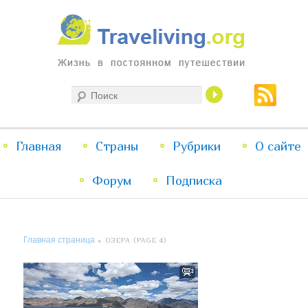
Жизнь в постоянном путешествии
Поиск
Traveliving
Главное
Главная
Страны
Перейти
Перейти
Рубрики
О сайте
меню
Форум
к
к
Подписка
основному
дополнительному
Главная страница
» ОЗЕРА (PAGE 4)
содержимому
содержимому