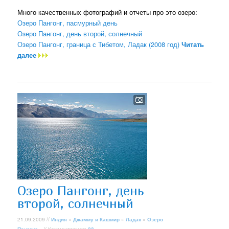
Много качественных фотографий и отчеты про это озеро:
Озеро Пангонг, пасмурный день
Озеро Пангонг, день второй, солнечный
Озеро Пангонг, граница с Тибетом, Ладак (2008 год)
Читать
далее
Озеро Пангонг, день
второй, солнечный
21.09.2009 //
Индия
»
Джамму и Кашмир
»
Ладак
»
Озеро
Пангонг
» // Комментариев:
23