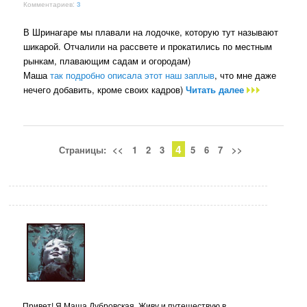
Комментариев:
3
В Шринагаре мы плавали на лодочке, которую тут называют
шикарой. Отчалили на рассвете и прокатились по местным
рынкам, плавающим садам и огородам)
Маша
так подробно описала этот наш заплыв
, что мне даже
нечего добавить, кроме своих кадров)
Читать далее
4
Страницы:
<<
1
2
3
5
6
7
>>
Привет! Я Маша Дубровская. Живу и путешествую в