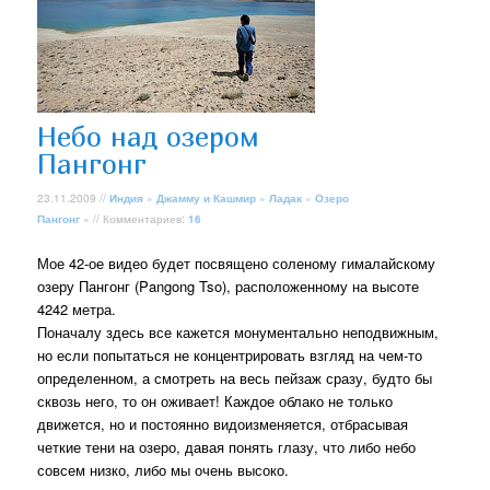
Небо над озером
Пангонг
23.11.2009 //
Индия
»
Джамму и Кашмир
»
Ладак
»
Озеро
Пангонг
» // Комментариев:
16
Мое 42-ое видео будет посвящено соленому гималайскому
озеру Пангонг (Pangong Tso), расположенному на высоте
4242 метра.
Поначалу здесь все кажется монументально неподвижным,
но если попытаться не концентрировать взгляд на чем-то
определенном, а смотреть на весь пейзаж сразу, будто бы
сквозь него, то он оживает! Каждое облако не только
движется, но и постоянно видоизменяется, отбрасывая
четкие тени на озеро, давая понять глазу, что либо небо
совсем низко, либо мы очень высоко.