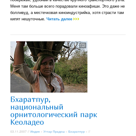
Меня там больше всего порадовали киноафиши. Это даже не
болливуд, а местечковая киноиндустрийка, хотя страсти там
кипят нешуточные.
Читать далее
Бхаратпур,
национальный
орнитологический парк
Кеоладео
03.11.2007 //
Индия
»
Уттар Прадеш
»
Бхаратпур
» //