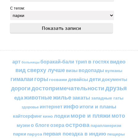
С тегом:
в гостях
видео
арт
боракай-бали трип
больницы
вид сверху лучше
водопады
визы
вулканы
горы
гималаи
дети
документы
госвами
девайсы
друзья
достопримечательности
дороги
жилье
еда
животные
закаты
западные гаты
инфо
итоги и планы
интернет
здоровье
море и пляжи
мото
лодки
кайтсерфинг
кино
острова
о блоге
озера
музеи
парапланеризм
первая поездка в индию
парки
пещеры
паруса