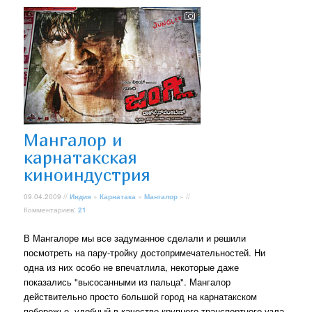
Мангалор и
карнатакская
киноиндустрия
09.04.2009 //
Индия
»
Карнатака
»
Мангалор
» //
Комментариев:
21
В Мангалоре мы все задуманное сделали и решили
посмотреть на пару-тройку достопримечательностей. Ни
одна из них особо не впечатлила, некоторые даже
показались "высосанными из пальца". Мангалор
действительно просто большой город на карнатакском
побережье, удобный в качестве крупного транспортного узла.