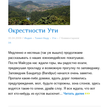
Окрестности Ути
30.04.2009 //
Индия
»
Тамил Наду
»
Ути
» // Комментариев:
34
Медленно и неспеша (так уж вышло) продолжаем
рассказывать о наших южноиндийских покатушках.
После Майсура нас ждали горы, мы радостно ехали,
предвкушая прохладу и возможную прогулку по заповеднику.
Заповедник Бандипур (Bandipur) начался очень заметно.
Пропали какие-либо домики, вдоль дорог появились
предупреждения, мол, будьте осторожны, зона слонов, здесь
водятся такие-то олени, драйв слоу. Я все ждала, что вот
вот кто-нибудь из кустов выскочит...
Читать далее