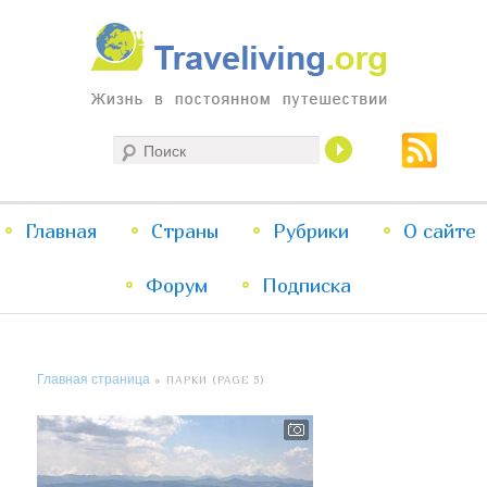
Жизнь в постоянном путешествии
Поиск
Traveliving
Главное
Главная
Страны
Перейти
Перейти
Рубрики
О сайте
меню
Форум
к
к
Подписка
основному
дополнительному
Главная страница
» ПАРКИ (PAGE 5)
содержимому
содержимому