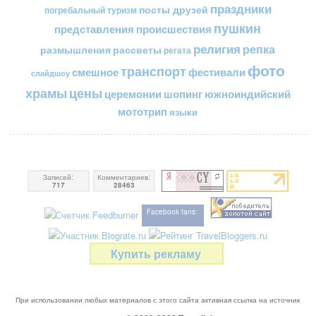
праздники
посты друзей
погребальный туризм
пушкин
представления
происшествия
религия
репка
размышления
рассветы
регата
фото
транспорт
смешное
фестивали
слайдшоу
цены
храмы
церемонии
шопинг
южноиндийский
мототрип
языки
Записей:
Комментариев:
717
28463
Facebook fans:
Купить рекламу
При использовании любых материалов с этого сайта активная ссылка на источник