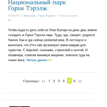
Национальный парк
Горхи Тэрэлж
22.08.2007 //
Монголия
»
Горхи Тэрэлж
» // Комментариев:
34
Чтобы куда-то деть себя из Улан Батора на день два, можно
съездить в Горхи Тэрэлж парк. Туда, где, говорят, родился
Чингиз Хан и где сейчас protected area. В гестхаусе я
вычитала, что 21го там организуют мини-наадам для
туристов. С борьбой, скачками, стрельбой и охотой. И
позавчера, схватив минимум вещичек, поехала туда на
локал басе.
Читать далее
5
Страницы:
<<
1
2
3
4
6
>>