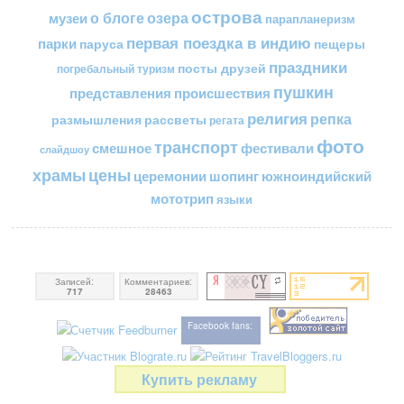
острова
о блоге
озера
музеи
парапланеризм
первая поездка в индию
парки
пещеры
паруса
праздники
посты друзей
погребальный туризм
пушкин
представления
происшествия
религия
репка
размышления
рассветы
регата
фото
транспорт
смешное
фестивали
слайдшоу
цены
храмы
церемонии
шопинг
южноиндийский
мототрип
языки
Записей:
Комментариев:
717
28463
Facebook fans:
Купить рекламу