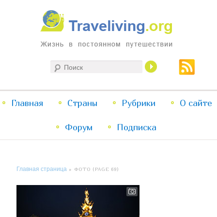
Жизнь в постоянном путешествии
Поиск
Traveliving
Главное
Главная
Страны
Перейти
Перейти
Рубрики
О сайте
меню
Форум
к
к
Подписка
основному
дополнительному
Главная страница
» ФОТО (PAGE 69)
содержимому
содержимому