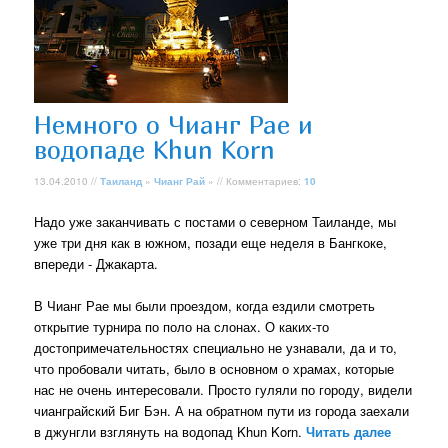
Немного о Чианг Рае и
водопаде Khun Korn
13.04.2010 //
Таиланд
»
Чианг Рай
» // Комментариев:
10
Надо уже заканчивать с постами о северном Таиланде, мы
уже три дня как в южном, позади еще неделя в Бангкоке,
впереди - Джакарта.
В Чианг Рае мы были проездом, когда ездили смотреть
открытие турнира по поло на слонах. О каких-то
достопримечательностях специально не узнавали, да и то,
что пробовали читать, было в основном о храмах, которые
нас не очень интересовали. Просто гуляли по городу, видели
чианграйский Биг Бэн. А на обратном пути из города заехали
в джунгли взглянуть на водопад Khun Korn.
Читать далее