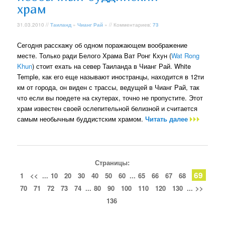
храм
31.03.2010 //
Таиланд
»
Чианг Рай
» // Комментариев:
73
Сегодня расскажу об одном поражающем воображение
месте. Только ради Белого Храма Ват Ронг Кхун (
Wat Rong
Khun
) стоит ехать на север Таиланда в Чианг Рай. White
Temple, как его еще называют иностранцы, находится в 12ти
км от города, он виден с трассы, ведущей в Чианг Рай, так
что если вы поедете на скутерах, точно не пропустите. Этот
храм известен своей ослепительной белизной и считается
самым необычным буддистским храмом.
Читать далее
Страницы:
69
1
<<
...
10
20
30
40
50
60
...
65
66
67
68
70
71
72
73
74
...
80
90
100
110
120
130
...
>>
136