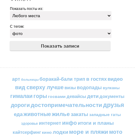
Показать посты из:
С тегом:
в гостях
видео
арт
боракай-бали трип
больницы
вид сверху лучше
водопады
визы
вулканы
горы
гималаи
дети
документы
госвами
девайсы
друзья
достопримечательности
дороги
жилье
еда
животные
закаты
западные гаты
инфо
итоги и планы
интернет
здоровье
море и пляжи
мото
лодки
кайтсерфинг
кино