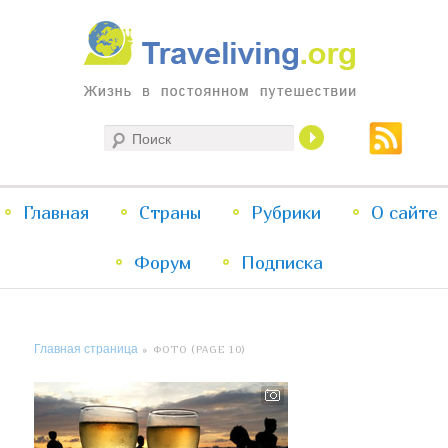
Жизнь в постоянном путешествии
Поиск
Traveliving
Главное
Главная
Страны
Перейти
Перейти
Рубрики
О сайте
меню
Форум
к
к
Подписка
основному
дополнительному
Главная страница
» ФОТО (PAGE 10)
содержимому
содержимому