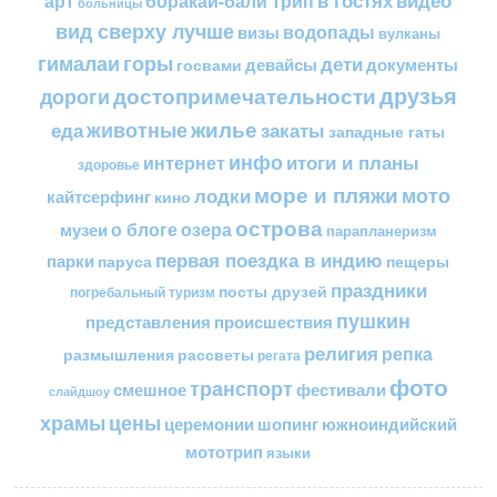
арт
боракай-бали трип
больницы
вид сверху лучше
водопады
визы
вулканы
горы
гималаи
дети
документы
госвами
девайсы
друзья
достопримечательности
дороги
жилье
еда
животные
закаты
западные гаты
инфо
итоги и планы
интернет
здоровье
море и пляжи
мото
лодки
кайтсерфинг
кино
острова
о блоге
озера
музеи
парапланеризм
первая поездка в индию
парки
пещеры
паруса
праздники
посты друзей
погребальный туризм
пушкин
представления
происшествия
религия
репка
размышления
рассветы
регата
фото
транспорт
смешное
фестивали
слайдшоу
цены
храмы
церемонии
шопинг
южноиндийский
мототрип
языки