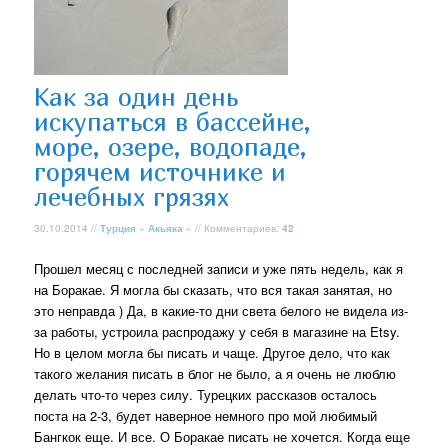
Как за один день
искупаться в бассейне,
море, озере, водопаде,
горячем источнике и
лечебных грязях
30.10.2014 //
Турция
»
Акьяка
» // Комментариев:
42
Прошел месяц с последней записи и уже пять недель, как я
на Боракае. Я могла бы сказать, что вся такая занятая, но
это неправда ) Да, в какие-то дни света белого не видела из-
за работы, устроила распродажу у себя в магазине на Etsy.
Но в целом могла бы писать и чаще. Другое дело, что как
такого желания писать в блог не было, а я очень не люблю
делать что-то через силу. Турецких рассказов осталось
поста на 2-3, будет наверное немного про мой любимый
Бангкок еще. И все. О Боракае писать не хочется. Когда еще