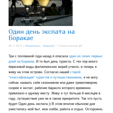
Один день экспата на
Боракае
26.11.2014 //
Филиппины
»
Боракай
» // Комментариев:
24
Три с половиной года назад я описала
один из своих первых
дней на Боракае
. И то был день туриста. С тех пор много
бирюзовой воды филиппинских морей утекло, и теперь я
живу на этом острове. Согласно нашей
старой
"классификации" туристов и путешественников
, я не могу
сейчас назвать себя сезонником или даже тревеливером,
скорее я экспат, рабочее барахло которого временно
привязало к одному месту. Живу я тут больше 6 месяцев в
году, путешествия уже не в таком приоритете. Так что пусть
будет Один день экспата )) В этом вполне обычном дне
уместились мой быт, мое хобби, работа и отдых. Осторожно,