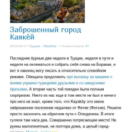
Заброшенный город
Каякёй
29.09.2014 //
Турция
»
Kayakoy
» // Комментариев:
31
Последние бурные две недели в Турции, неделя в пути и
неделя на оклематься и собрать себя снова на Боракае, и
вот я наконец могу писать в относительно спокойном
режиме. Обещала продолжить
про вылазку на машине с
моими украино-турецкими друзьями и со шведскими
братьями
. А вторая часть той поездки была полным
сюрпризом. Никто из нас еще в том месте не был и ничего
про него не знал, кроме того, что Kayaköy это некое
заброшенное поселение недалеко от Фетие (Фетхие). Решили
просто заскочить на обратном пути с Олюдениза. В итоге
гуляли там часа два. Совершенно потрясающее место! Не
руины малопонятные, не полтора дома, а целый город-