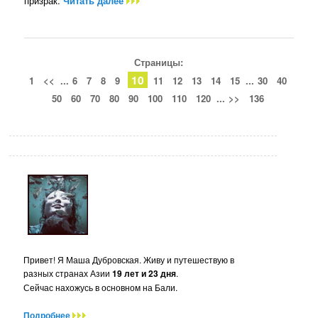
призрак.
Читать далее
Страницы:
10
1
<<
...
6
7
8
9
11
12
13
14
15
...
30
40
50
60
70
80
90
100
110
120
...
>>
136
Привет! Я Маша Дубровская. Живу и путешествую в
разных странах Азии
19 лет и 23 дня
.
Сейчас нахожусь в основном на Бали.
Подробнее