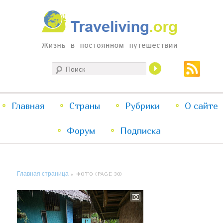
Жизнь в постоянном путешествии
Поиск
Traveliving
Главное
Главная
Страны
Перейти
Перейти
Рубрики
О сайте
меню
Форум
к
к
Подписка
основному
дополнительному
Главная страница
» ФОТО (PAGE 30)
содержимому
содержимому