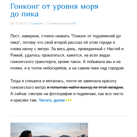
Гонконг от уровня моря
до пика
25.10.2012 //
Гонконг
» // Комментариев:
61
Пост, наверное, стоило назвать "Гонконг от подземелий до
пика", потому что свой второй рассказ об этом городе я
снова начну с метро. За весь день, проведенный с Настей и
Римой, удалось прокатиться, кажется, на всех видах
гонконгского транспорта, кроме такси. А побывали мы и на
пляже, и в толпе небоскребов, и на самом пике над городом.
Тогда я спешила и металась, почти не замечала красоту
гонконгского метро
в попытках найти выход из этой западни
.
А сейчас смотрю на фотографии и подмечаю, как все чисто
и красиво там.
Читать далее