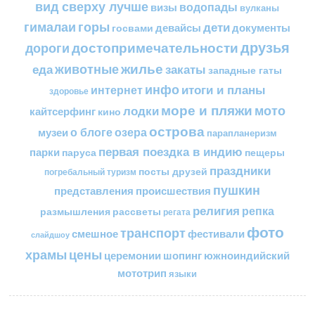
вид сверху лучше
водопады
визы
вулканы
горы
гималаи
дети
документы
госвами
девайсы
друзья
достопримечательности
дороги
жилье
еда
животные
закаты
западные гаты
инфо
итоги и планы
интернет
здоровье
море и пляжи
мото
лодки
кайтсерфинг
кино
острова
о блоге
озера
музеи
парапланеризм
первая поездка в индию
парки
пещеры
паруса
праздники
посты друзей
погребальный туризм
пушкин
представления
происшествия
религия
репка
размышления
рассветы
регата
фото
транспорт
смешное
фестивали
слайдшоу
цены
храмы
церемонии
шопинг
южноиндийский
мототрип
языки