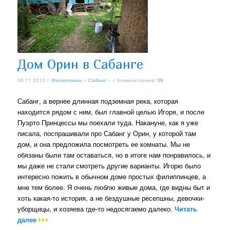
Дом Орин в Сабанге
06.11.2012 //
Филиппины
»
Сабанг
» // Комментариев:
39
Сабанг, а вернее длинная подземная река, которая
находится рядом с ним, был главной целью Игоря, и после
Пуэрто Принцессы мы поехали туда. Накануне, как я уже
писала, поспрашивали про Сабанг у Орин, у которой там
дом, и она предложила посмотреть ее комнаты. Мы не
обязаны были там оставаться, но в итоге нам понравилось, и
мы даже не стали смотреть другие варианты. Игорю было
интересно пожить в обычном доме простых филиппинцев, а
мне тем более. Я очень люблю живые дома, где видны быт и
хоть какая-то история, а не бездушные ресепшны, девочки-
уборщицы, и хозяева где-то недосягаемо далеко.
Читать
далее