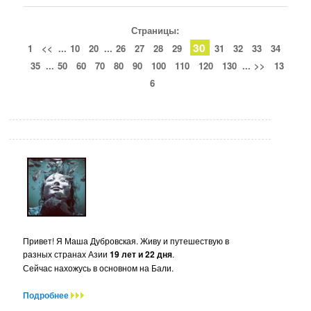
Страницы:
30
1
<<
...
10
20
...
26
27
28
29
31
32
33
34
35
...
50
60
70
80
90
100
110
120
130
...
>>
13
6
Привет! Я Маша Дубровская. Живу и путешествую в
разных странах Азии
19 лет и 22 дня
.
Сейчас нахожусь в основном на Бали.
Подробнее