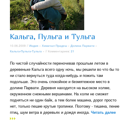
Кальга, Пульга и Тульга
10.06.2009 //
Индия
»
Химачал Прадеш
»
Долина Парвати
»
Кальга-Пульга-Тульга
» // Комментариев:
21
По чистой случайности переночевав прошлым летом в
деревеньке Кальга всего одну ночь, мы решили во что бы то
ни стало вернуться туда когда-нибудь и пожить там
подольше. Это очень спокойное и безмятежное место в
долине Парвати. Деревня находится на высоком холме,
окруженном снежными вершинами. На холм не сможет
подняться ни один байк, а тем более машина, дорог просто
нет, только пешие крутые тропинки. Поэтому - тишина, пение
птиц, шум ветра в деревьях и дождя иногда.
Читать далее