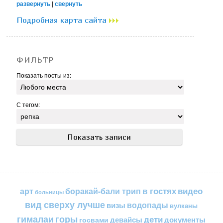
развернуть
|
свернуть
Подробная карта сайта
ФИЛЬТР
Показать посты из:
С тегом:
в гостях
видео
арт
боракай-бали трип
больницы
вид сверху лучше
водопады
визы
вулканы
горы
гималаи
дети
документы
госвами
девайсы