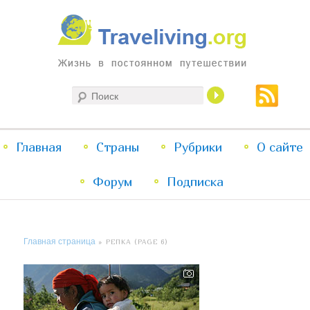
Жизнь в постоянном путешествии
Поиск
Traveliving
Главное
Главная
Страны
Перейти
Перейти
Рубрики
О сайте
меню
Форум
к
к
Подписка
основному
дополнительному
Главная страница
» РЕПКА (PAGE 6)
содержимому
содержимому