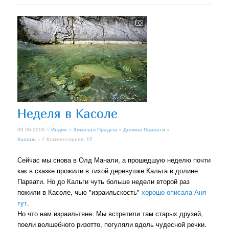
Неделя в Касоле
09.06.2009 //
Индия
»
Химачал Прадеш
»
Долина Парвати
»
Касоль
» // Комментариев:
17
Сейчас мы снова в Олд Манали, а прошедшую неделю почти
как в сказке прожили в тихой деревушке Кальга в долине
Парвати. Но до Кальги чуть больше недели второй раз
пожили в Касоле, чью "израильскость"
хорошо описала Аня
тут
.
Но что нам израильтяне. Мы встретили там старых друзей,
поели волшебного ризотто, погуляли вдоль чудесной речки.