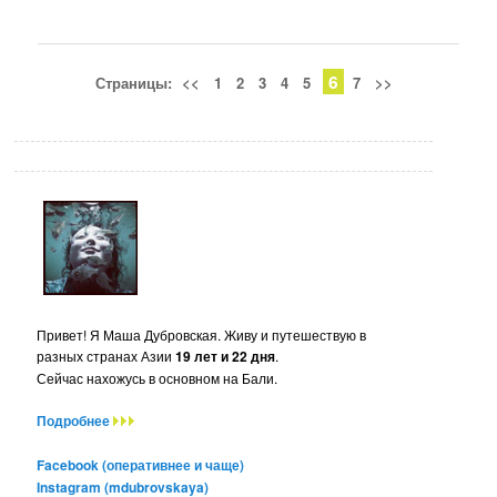
6
Страницы:
<<
1
2
3
4
5
7
>>
Привет! Я Маша Дубровская. Живу и путешествую в
разных странах Азии
19 лет и 22 дня
.
Сейчас нахожусь в основном на Бали.
Подробнее
Facebook (оперативнее и чаще)
Instagram (mdubrovskaya)