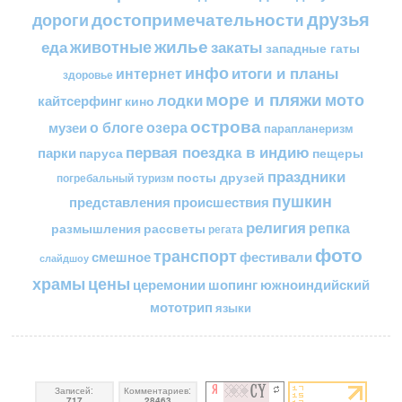
друзья
достопримечательности
дороги
жилье
еда
животные
закаты
западные гаты
инфо
итоги и планы
интернет
здоровье
море и пляжи
мото
лодки
кайтсерфинг
кино
острова
о блоге
озера
музеи
парапланеризм
первая поездка в индию
парки
пещеры
паруса
праздники
посты друзей
погребальный туризм
пушкин
представления
происшествия
религия
репка
размышления
рассветы
регата
фото
транспорт
смешное
фестивали
слайдшоу
цены
храмы
церемонии
шопинг
южноиндийский
мототрип
языки
Записей:
Комментариев:
717
28463