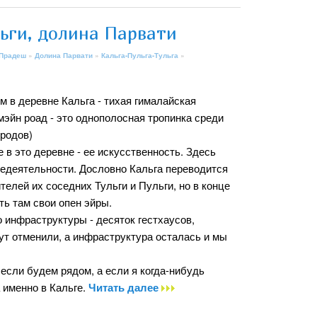
ьги, долина Парвати
 Прадеш
»
Долина Парвати
»
Кальга-Пульга-Тульга
»
м в деревне Кальга - тихая гималайская
мэйн роад - это однополосная тропинка среди
ородов)
в это деревне - ее искусственность. Здесь
недеятельности. Дословно Кальга переводится
елей их соседних Тульги и Пульги, но в конце
ть там свои опен эйры.
 инфраструктуры - десяток гестхаусов,
тут отменили, а инфраструктура осталась и мы
 если будем рядом, а если я когда-нибудь
а именно в Кальге.
Читать далее