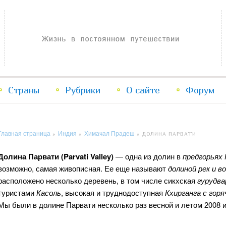
Жизнь в постоянном путешествии
Страны
Рубрики
Перейти
Перейти
О сайте
Форум
к
к
Главная страница
Индия
Химачал Прадеш
»
»
»
ДОЛИНА ПАРВАТИ
основному
дополнительному
Долина Парвати (Parvati Valley)
— одна из долин в
предгорьях 
содержимому
содержимому
возможно, самая живописная. Ее еще называют
долиной рек и в
расположено несколько деревень, в том числе сикхская
гурудва
туристами
Касоль
, высокая и труднодоступная
Кхирганга с гор
Мы были в долине Парвати несколько раз весной и летом 2008 и