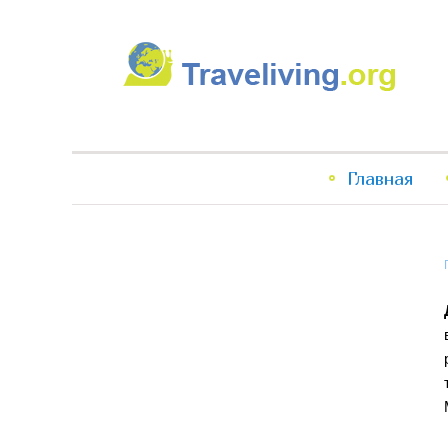
Traveliving
Главное
Главная
меню