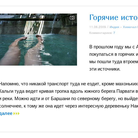
Горячие исто
11.06.2009 //
Индия
»
Химачал
Комментариев:
7
В прошлом году мы с
покупаться в горячих и
мы пошли туда втроем 
эти источники.
Напомню, что никакой транспорт туда не ездит, кроме махоньки
Кальги туда ведет кривая тропка вдоль южного берега Парвати 
и реки. Можно идти и от Баршани по северному берегу, но выйде
солнечнее, к тому же она идет через интересную деревеньку На
далее