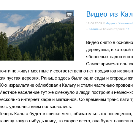
Видео из Кал
18.06.2009 //
Индия
»
Химачал
+
Касоль
// Комментариев:
11
Видео снято в основно
деревушка, в которой 
яблоневых садов и ог
Самое примечательное 
почти не живут местные и соответственно нет продуктов их жиз
как пустая деревня. Раньше здесь были одни сады и огороды жит
90-х израильтяне облюбовали Кальгу и стали частенько проводи
Местное население тут же смекнуло и люди построили немножко
несколько интернет кафе и магазинов. Со временем транс пати 
ею с удовольствием пользовались.
Теперь Кальга будет в списке мест, обязательных к посещению,
напишу какую-нибудь книгу, то скорее всего, она будет написан