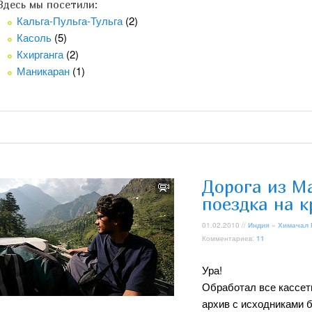
Здесь мы посетили:
Кальга-Пульга-Тульга
(2)
Касоль
(5)
Кхирганга
(2)
Маникаран
(1)
Дорога из М
поездка на 
01.02.2010 //
Индия
»
Химачал
Комментариев:
11
Ура!
Обработал все кассеты
архив с исходниками б