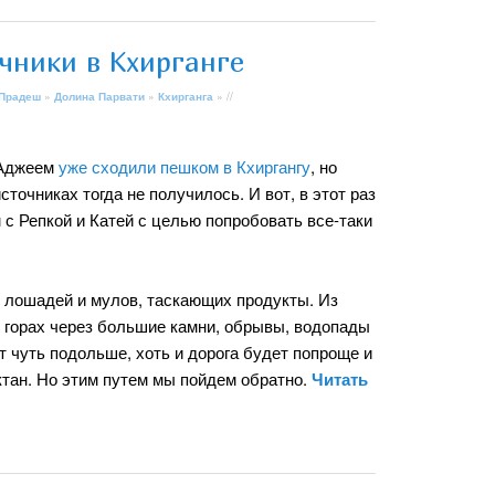
чники в Кхирганге
 Прадеш
»
Долина Парвати
»
Кхирганга
» //
 Аджеем
уже сходили пешком в Кхиргангу
, но
сточниках тогда не получилось. И вот, в этот раз
с Репкой и Катей с целью попробовать все-таки
х лошадей и мулов, таскающих продукты. Из
в горах через большие камни, обрывы, водопады
т чуть подольше, хоть и дорога будет попроще и
ктан. Но этим путем мы пойдем обратно.
Читать