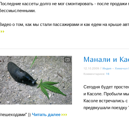
Последние кассеты долго не мог смонтировать - после продажи
бессмысленными.
Видео о том, как мы стали пассажирами и как едем на крыше ав
Манали и Ка
12.10.2009 //
Индия
»
Химачал
Комментариев:
16
Сегодня будет просте
и Касоле. Пробыли мы 
Касоле встречались с
предвкушали поездку 
"пешеходами" ))
Читать далее