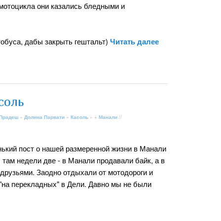
 мотоцикла они казались бледными и
тобуса, дабы закрыть гештальт)
Читать далее
соль
 Прадеш
»
Долина Парвати
»
Касоль
» +
Манали
//
нький пост о нашей размеренной жизни в Манали
там недели две - в Манали продавали байк, а в
 друзьями. Заодно отдыхали от мотодороги и
"на перекладных" в Дели. Давно мы не были