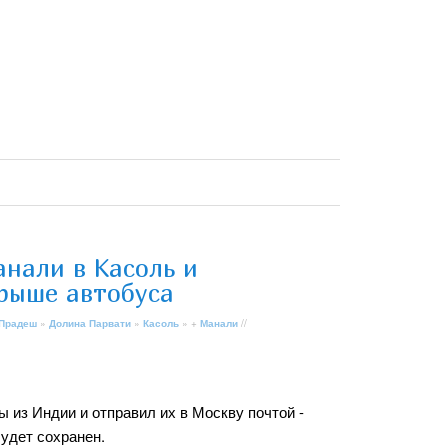
анали в Касоль и
крыше автобуса
 Прадеш
»
Долина Парвати
»
Касоль
» +
Манали
//
 из Индии и отправил их в Москву почтой -
удет сохранен.